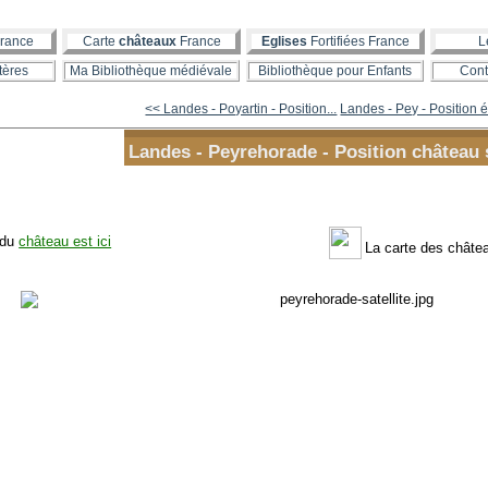
rance
Carte
châteaux
France
Eglises
Fortifiées France
L
tères
Ma Bibliothèque médiévale
Bibliothèque pour Enfants
Cont
<< Landes - Poyartin - Position...
Landes - Pey - Position é
Landes - Peyrehorade - Position château 
 du
château est ici
La carte des chât