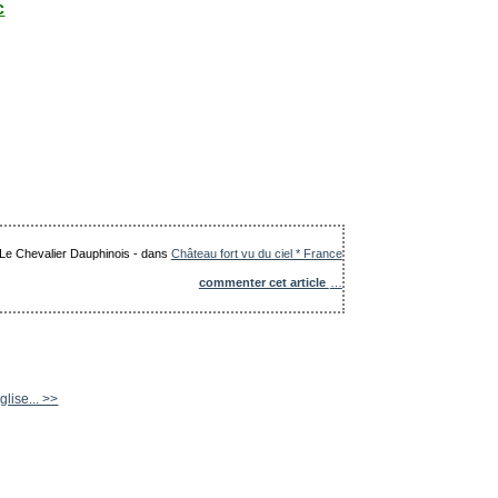
c
: Le Chevalier Dauphinois
-
dans
Château fort vu du ciel * France
commenter cet article
…
glise... >>