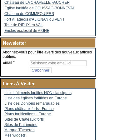
Château de LA CHAPELLE FAUCHER
Église fortifiée de COUSSAC-BONNEVAL
Château de COMMEQUIERS
Fort villageois d'ALIGNAN du VENT
Tour de RIEUX en VAL
Enclos ecclésial de AIGNE
Newsletter
Abonnez-vous pour être averti des nouveaux articles
publiés.
Email
Liens À Visiter
Liste bâtiments fortifiés NON classiques
Liste des églises fortifiées en Europe
Liste des Donjons remarquables
Plans châteaux forts - France
Plans fortifications - Europe
Sites de Châteaux forts
Sites de Patrimoine
Marque Tâcheron
Mes widgets