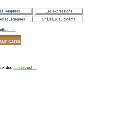
es Templiers
Les expressions
es et Légendes
Châteaux au cinéma
glise... >>
sur carte
eaux des
Landes est ici