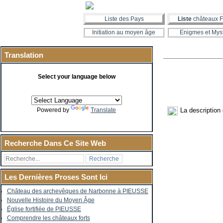
Liste des Pays
Liste
châteaux F
Initiation au moyen âge
Enigmes et Mys
Translation
Select your language below
La description
Powered by
Translate
Recherche Dans Ce Site Web
Les Dernières Proses Sont Ici
Château des archevêques de Narbonne à PIEUSSE
Nouvelle Histoire du Moyen Âge
Église fortifiée de PIEUSSE
Comprendre les châteaux forts