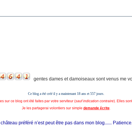
gentes dames et damoiseaux sont venus me voir
Ce blog a été créé il y a maintenant 18 ans et
557 jours.
s sur ce blog ont été faites par votre serviteur (
sauf indication contraire
). Elles so
Je les partagerai volontiers sur simple
demande écrite
.
âteau préféré n'est peut être pas dans mon blog...... Patience, il e