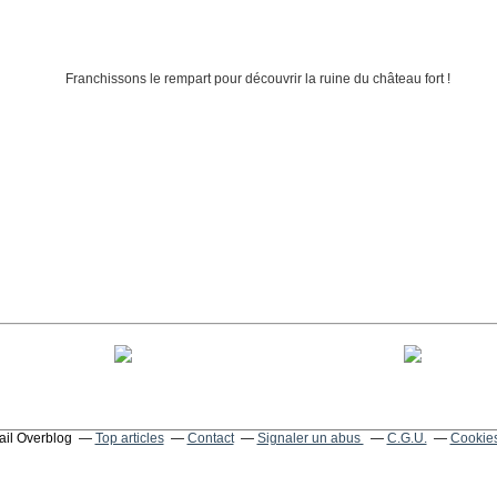
tail Overblog
Top articles
Contact
Signaler un abus
C.G.U.
Cookies