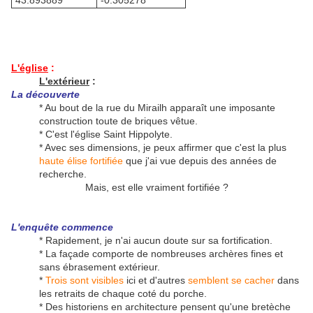
43.893889°
-0.305278°
L'église
:
L'extérieur
:
La découverte
* Au bout de la rue du Mirailh apparaît une imposante
construction toute de briques vêtue.
* C'est l'église Saint Hippolyte.
* Avec ses dimensions, je peux affirmer que c'est la plus
haute élise fortifiée
que j'ai vue depuis des années de
recherche.
Mais, est elle vraiment fortifiée ?
L'enquête commence
* Rapidement, je n'ai aucun doute sur sa fortification.
* La façade comporte de nombreuses archères fines et
sans ébrasement extérieur.
*
Trois sont visibles
ici et d'autres
semblent se cacher
dans
les retraits de chaque coté du porche.
* Des historiens en architecture pensent qu'une bretèche