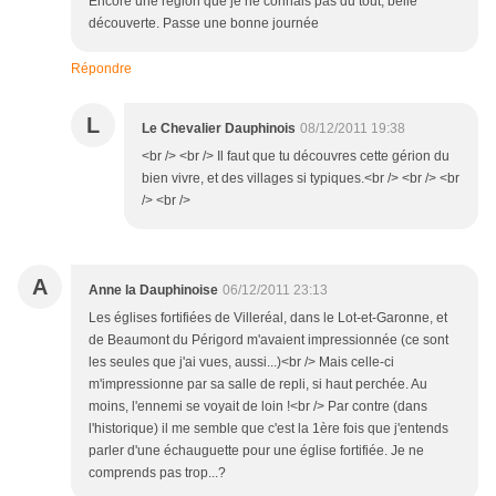
Encore une région que je ne connais pas du tout, belle
découverte. Passe une bonne journée
Répondre
L
Le Chevalier Dauphinois
08/12/2011 19:38
<br /> <br /> Il faut que tu découvres cette gérion du
bien vivre, et des villages si typiques.<br /> <br /> <br
/> <br />
A
Anne la Dauphinoise
06/12/2011 23:13
Les églises fortifiées de Villeréal, dans le Lot-et-Garonne, et
de Beaumont du Périgord m'avaient impressionnée (ce sont
les seules que j'ai vues, aussi...)<br /> Mais celle-ci
m'impressionne par sa salle de repli, si haut perchée. Au
moins, l'ennemi se voyait de loin !<br /> Par contre (dans
l'historique) il me semble que c'est la 1ère fois que j'entends
parler d'une échauguette pour une église fortifiée. Je ne
comprends pas trop...?