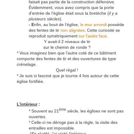
faisait pas partie de la construction défensive.
Évidemment, vous avez compris que la porte
d'entrée de l'église était sous la bretèche (
il y a
plusieurs siècles
).
- E
nfin, au bout de l'église,
le mur arrondi
possède
des fentes de tir
non alignées
. Cette curiosité se
reproduit symétriquement
sur l'autre face
.
Y avait-il 2 niveaux de tir
sur le chemin de ronde ?
* Vous imaginez bien que l'autre coté de ce bâtiment
comporte des fentes de tir et des ouvertures de type
crénelage.
Quel régal !
* Je suis si fasciné que je tourne 4 fois autour de cette
église fortifiée.
L'intérieur
:
ème
* Souvent au 21
siècle, les églises ne sont pas
ouvertes.
* Celle-ci ne déroge pas à la règle, la visite des
entrailles est impossible.
(
En réalité, j'ai visité l'intérieur,