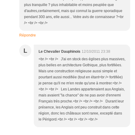
plus tranquille ? plus inhabitable et moins peuplée que
d'autres,certainement, mais qui connut la guerre sporadique
pendant 300 ans, elle aussi... Votre avis de connaisseur ?<br
/> <br /> <br />
Répondre
L
Le Chevalier Dauphinois
12/10/2011 23:38
<br /> <br /> J'ai en stock des églises plus massives,
plus belles en architecture Gothique, plus fortifiées.
Mais une construction religieuse aussi simple et
pourtant aussi modifiée (tout en étant<br /> fortifiée)
je pense qu'il ne m'en reste qu'une à montrer.<br />
<br /> <br /> Les Landes appartenaient aux Anglais,
mais avaient "la chance" de ne pas avoir d'ennemi
Français très proche.<br /> <br /> <br /> Durant leur
présence, les Anglais ont peu construit dans cette
région, donc les châteaux sont raree, excepté dans
le Périgord.<br /> <br /> <br /> <br />