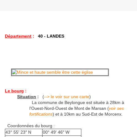
Département
:
40 - LANDES
Le bourg
:
Situation
:
(
--> le voir sur une carte
)
La commune de Beylongue est située à 28km à
l'Ouest-Nord-Ouest de Mont de Marsan (
voir ses
fortifications
) et à 10km au Sud-Est de Morcenx.
Coordonnées du bourg :
43° 55′ 23″ N
00° 49′ 46″ W