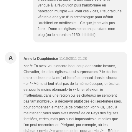
vendue à la révolution puis transformée en
habitation multiple ---> Pour ces 2 cas, il faudrait une
véritable analyse d'un archéologue pour définir
l'architecture médiévale.... Ce que je ne vais pas
faire... Donc ces églises ne seront pas dans mon
blog (ou le seront en 2150.. hihihihi).
A
Anne la Dauphinoise
11/10/2011 21:28
<br /> En avez-vous encore beaucoup dans votre besace,
Chevalier, de telles églises aussi surprenantes ? le clocher
entre le choeur et la nef, et l'entrée donnant dans le choeur !
<br /> Même si tout n'est pas de la même époque, le résultat
est pour le moins étonnant.<br /> Une réflexion: je
m'attendais, dans une région où les châteaux ne semblent
pas tant nombreux, à découvrir plutôt des églises-forteresses,
pour compenser le manque de protection.<br /> Or, jusqu'à
maintenant, vous nous avez montré de ce Pays des églises
fortifiées, certes, mais pas aussi imposantes que celles que
l'on peut rencontrer en Périgord, par exemple, où les
châteaux ne<br /> manquent point, pourtant.<br /> ... Région