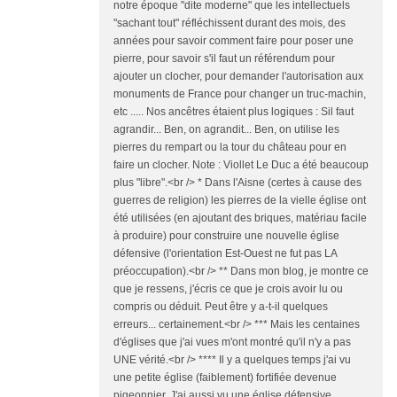
notre époque "dite moderne" que les intellectuels
"sachant tout" réfléchissent durant des mois, des
années pour savoir comment faire pour poser une
pierre, pour savoir s'il faut un référendum pour
ajouter un clocher, pour demander l'autorisation aux
monuments de France pour changer un truc-machin,
etc ..... Nos ancêtres étaient plus logiques : Sil faut
agrandir... Ben, on agrandit... Ben, on utilise les
pierres du rempart ou la tour du château pour en
faire un clocher. Note : Viollet Le Duc a été beaucoup
plus "libre".<br /> * Dans l'Aisne (certes à cause des
guerres de religion) les pierres de la vielle église ont
été utilisées (en ajoutant des briques, matériau facile
à produire) pour construire une nouvelle église
défensive (l'orientation Est-Ouest ne fut pas LA
préoccupation).<br /> ** Dans mon blog, je montre ce
que je ressens, j'écris ce que je crois avoir lu ou
compris ou déduit. Peut être y a-t-il quelques
erreurs... certainement.<br /> *** Mais les centaines
d'églises que j'ai vues m'ont montré qu'il n'y a pas
UNE vérité.<br /> **** Il y a quelques temps j'ai vu
une petite église (faiblement) fortifiée devenue
pigeonnier. J'ai aussi vu une église défensive