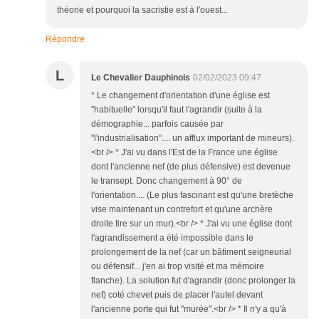
théorie et pourquoi la sacristie est à l'ouest...
Répondre
L
Le Chevalier Dauphinois
02/02/2023 09:47
* Le changement d'orientation d'une église est
"habituelle" lorsqu'il faut l'agrandir (suite à la
démographie... parfois causée par
"l'industrialisation".... un afflux important de mineurs).
<br /> * J'ai vu dans l'Est de la France une église
dont l'ancienne nef (de plus défensive) est devenue
le transept. Donc changement à 90° de
l'orientation.... (Le plus fascinant est qu'une bretèche
vise maintenant un contrefort et qu'une archère
droite tire sur un mur).<br /> * J'ai vu une église dont
l'agrandissement a été impossible dans le
prolongement de la nef (car un bâtiment seigneurial
ou défensif... j'en ai trop visité et ma mémoire
flanche). La solution fut d'agrandir (donc prolonger la
nef) coté chevet puis de placer l'autel devant
l'ancienne porte qui fut "murée".<br /> * Il n'y a qu'à