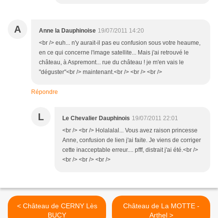
A
Anne la Dauphinoise
19/07/2011 14:20
<br /> euh... n'y aurait-il pas eu confusion sous votre heaume,
en ce qui concerne l'image satellite... Mais j'ai retrouvé le
château, à Aspremont... rue du château ! je m'en vais le
"déguster"<br /> maintenant.<br /> <br /> <br />
Répondre
L
Le Chevalier Dauphinois
19/07/2011 22:01
<br /> <br /> Holalalal... Vous avez raison princesse
Anne, confusion de lien j'ai faite. Je viens de corriger
cette inacceptable erreur.... pfff, distrait j'ai été.<br />
<br /> <br /> <br />
< Château de CERNY Lès
Château de La MOTTE -
BUCY
Arthel >