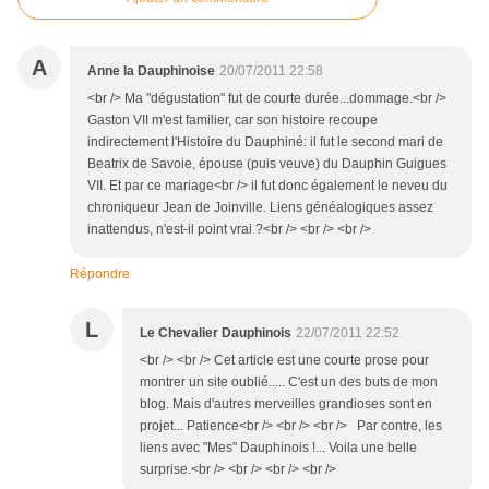
A
Anne la Dauphinoise
20/07/2011 22:58
<br /> Ma "dégustation" fut de courte durée...dommage.<br />
Gaston VII m'est familier, car son histoire recoupe
indirectement l'Histoire du Dauphiné: il fut le second mari de
Beatrix de Savoie, épouse (puis veuve) du Dauphin Guigues
VII. Et par ce mariage<br /> il fut donc également le neveu du
chroniqueur Jean de Joinville. Liens généalogiques assez
inattendus, n'est-il point vrai ?<br /> <br /> <br />
Répondre
L
Le Chevalier Dauphinois
22/07/2011 22:52
<br /> <br /> Cet article est une courte prose pour
montrer un site oublié..... C'est un des buts de mon
blog. Mais d'autres merveilles grandioses sont en
projet... Patience<br /> <br /> <br /> Par contre, les
liens avec "Mes" Dauphinois !... Voila une belle
surprise.<br /> <br /> <br /> <br />