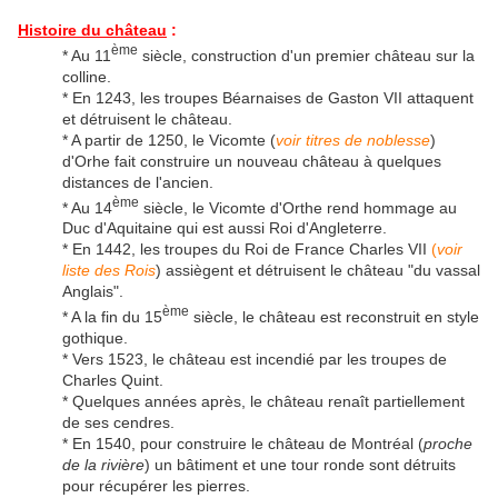
Histoire du château
:
ème
* Au 11
siècle, construction d'un premier château sur la
colline.
* En 1243, les troupes Béarnaises de Gaston VII attaquent
et détruisent le château.
* A partir de 1250, le Vicomte (
voir titres de noblesse
)
d'Orhe fait construire un nouveau château à quelques
distances de l'ancien.
ème
* Au 14
siècle, le Vicomte d'Orthe rend hommage au
Duc d'Aquitaine qui est aussi Roi d'Angleterre.
* En 1442, les troupes du Roi de France Charles VII
(
voir
liste des Rois
) assiègent et détruisent le château "du vassal
Anglais".
ème
* A la fin du 15
siècle, le château est reconstruit en style
gothique.
* Vers 1523, le château est incendié par les troupes de
Charles Quint.
* Quelques années après, le château renaît partiellement
de ses cendres.
* En 1540, pour construire le château de Montréal (
proche
de la rivière
) un bâtiment et une tour ronde sont détruits
pour récupérer les pierres.