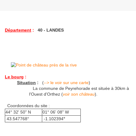
Département
:
40 - LANDES
Le bourg
:
Situation
:
(
--> le voir sur une carte
)
La commune de Peyrehorade est située à 30km à
l'Ouest d'Orthez (
voir son château
).
Coordonnées du site :
44° 32' 50" N
01° 06' 08" W
43.547768°
-1.102394
°