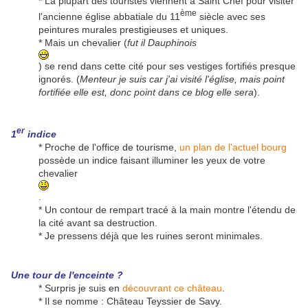
* La plupart des touristes viennent à Saint Chef pour visiter
ème
l'ancienne église abbatiale du 11
siècle avec ses
peintures murales prestigieuses et uniques.
* Mais un chevalier (
fut il Dauphinois
) se rend dans cette cité pour ses vestiges fortifiés presque
ignorés. (
Menteur je suis car j'ai visité l'église, mais point
fortifiée elle est, donc point dans ce blog elle sera
).
er
1
indice
* Proche de l'office de tourisme,
un plan de l'actuel bourg
possède un indice faisant illuminer les yeux de votre
chevalier
.
* Un contour de rempart tracé à la main montre l'étendu de
la cité avant sa destruction.
* Je pressens déjà que les ruines seront minimales.
Une tour de l'enceinte ?
* Surpris je suis en
découvrant ce château
.
* Il se nomme : Château Teyssier de Savy.