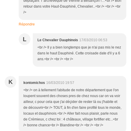
déplaçant" l 'archevêque de Vienne à Besançon !....<br /> Bon
retour dans votre Haut-Dauphiné, Chevalier...<br /> <br /> <br
/>
Répondre
L
Le Chevalier Dauphinois
17/03/2010 06:53
<br /> Il y a bien longtemps que je n'ai pas mis le nez
dans le haut Dauphiné. Cette croisade date d'il y a 6
ans.<br /> <br /> <br />
K
kontomichos
16/03/2010 19:57
<br /> on à tellement l'abitude de notre département que l'on
loupent souvent des choses pres de chez nous car on va voir
ailleur, c pour cela que j'ai déçider de rester là ou j'habite et
de découvrir<br /> TOUT, à fin d'en faire profité tous le monde,
locaux et dauphinois.<br /> Aller fait nous plaisir, parle nous
de Crémieux, c chez toi : 4 châteaux, village fortifier etc...<br
/> bonne chance<br /> Blandine<br /> <br /> <br />