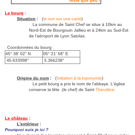
Le bourg
:
Situation
:
(
le voir sur une carte
)
La commune de Saint Chef se situe à 10km au
Nord-Est de Bourgouin Jallieu et à 24km au Sud-Est
de l'aéroport de Lyon Satolas.
Coordonnées du bourg :
45° 38' 02" N
05° 21' 58" E
45.633998°
5.366238°
Origine du nom
:
(
Initiation à la toponymie
)
Le petit bourg a pris le nom de l'abbaye. L'église
conserve la tête (
le chef
) de Saint
Theudère
.
Le château
:
L'extérieur
:
Pourquoi suis je ici ?