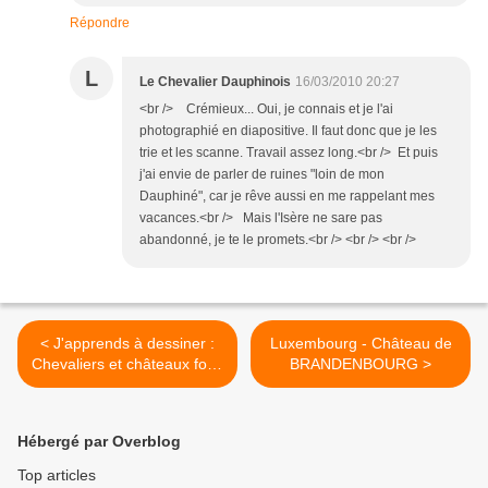
Répondre
L
Le Chevalier Dauphinois
16/03/2010 20:27
<br /> Crémieux... Oui, je connais et je l'ai
photographié en diapositive. Il faut donc que je les
trie et les scanne. Travail assez long.<br /> Et puis
j'ai envie de parler de ruines "loin de mon
Dauphiné", car je rêve aussi en me rappelant mes
vacances.<br /> Mais l'Isère ne sare pas
abandonné, je te le promets.<br /> <br /> <br />
< J'apprends à dessiner :
Luxembourg - Château de
Chevaliers et châteaux forts
BRANDENBOURG >
- Princesses
Hébergé par Overblog
Top articles