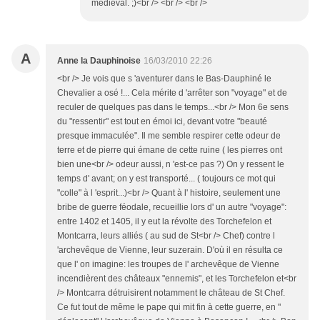
médiéval. ;)<br /> <br /> <br />
A
Anne la Dauphinoise
16/03/2010 22:26
<br /> Je vois que s 'aventurer dans le Bas-Dauphiné le
Chevalier a osé !... Cela mérite d 'arrêter son "voyage" et de
reculer de quelques pas dans le temps...<br /> Mon 6e sens
du "ressentir" est tout en émoi ici, devant votre "beauté
presque immaculée". Il me semble respirer cette odeur de
terre et de pierre qui émane de cette ruine ( les pierres ont
bien une<br /> odeur aussi, n 'est-ce pas ?) On y ressent le
temps d' avant; on y est transporté... ( toujours ce mot qui
"colle" à l 'esprit...)<br /> Quant à l' histoire, seulement une
bribe de guerre féodale, recueillie lors d' un autre "voyage":
entre 1402 et 1405, il y eut la révolte des Torchefelon et
Montcarra, leurs alliés ( au sud de St<br /> Chef) contre l
'archevêque de Vienne, leur suzerain. D'où il en résulta ce
que l' on imagine: les troupes de l' archevêque de Vienne
incendièrent des châteaux "ennemis", et les Torchefelon et<br
/> Montcarra détruisirent notamment le château de St Chef.
Ce fut tout de même le pape qui mit fin à cette guerre, en "