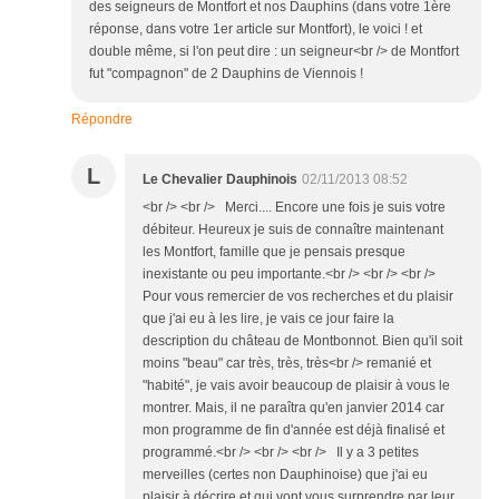
des seigneurs de Montfort et nos Dauphins (dans votre 1ère
réponse, dans votre 1er article sur Montfort), le voici ! et
double même, si l'on peut dire : un seigneur<br /> de Montfort
fut "compagnon" de 2 Dauphins de Viennois !
Répondre
L
Le Chevalier Dauphinois
02/11/2013 08:52
<br /> <br /> Merci.... Encore une fois je suis votre
débiteur. Heureux je suis de connaître maintenant
les Montfort, famille que je pensais presque
inexistante ou peu importante.<br /> <br /> <br />
Pour vous remercier de vos recherches et du plaisir
que j'ai eu à les lire, je vais ce jour faire la
description du château de Montbonnot. Bien qu'il soit
moins "beau" car très, très, très<br /> remanié et
"habité", je vais avoir beaucoup de plaisir à vous le
montrer. Mais, il ne paraîtra qu'en janvier 2014 car
mon programme de fin d'année est déjà finalisé et
programmé.<br /> <br /> <br /> Il y a 3 petites
merveilles (certes non Dauphinoise) que j'ai eu
plaisir à décrire et qui vont vous surprendre par leur