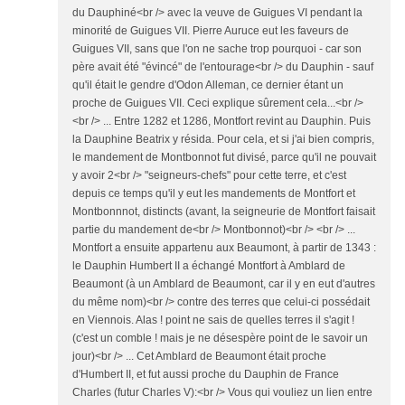
du Dauphiné<br /> avec la veuve de Guigues VI pendant la
minorité de Guigues VII. Pierre Auruce eut les faveurs de
Guigues VII, sans que l'on ne sache trop pourquoi - car son
père avait été "évincé" de l'entourage<br /> du Dauphin - sauf
qu'il était le gendre d'Odon Alleman, ce dernier étant un
proche de Guigues VII. Ceci explique sûrement cela...<br />
<br /> ... Entre 1282 et 1286, Montfort revint au Dauphin. Puis
la Dauphine Beatrix y résida. Pour cela, et si j'ai bien compris,
le mandement de Montbonnot fut divisé, parce qu'il ne pouvait
y avoir 2<br /> "seigneurs-chefs" pour cette terre, et c'est
depuis ce temps qu'il y eut les mandements de Montfort et
Montbonnnot, distincts (avant, la seigneurie de Montfort faisait
partie du mandement de<br /> Montbonnot)<br /> <br /> ...
Montfort a ensuite appartenu aux Beaumont, à partir de 1343 :
le Dauphin Humbert II a échangé Montfort à Amblard de
Beaumont (à un Amblard de Beaumont, car il y en eut d'autres
du même nom)<br /> contre des terres que celui-ci possédait
en Viennois. Alas ! point ne sais de quelles terres il s'agit !
(c'est un comble ! mais je ne désespère point de le savoir un
jour)<br /> ... Cet Amblard de Beaumont était proche
d'Humbert II, et fut aussi proche du Dauphin de France
Charles (futur Charles V):<br /> Vous qui vouliez un lien entre