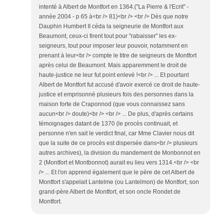
intenté à Albert de Montfort en 1364.("La Pierre & l'Ecrit" -
année 2004 - p 65 à<br /> 81)<br /> <br /> Dès que notre
Dauphin Humbert II céda la seigneurie de Montfort aux
Beaumont, ceux-ci firent tout pour "rabaisser" les ex-
seigneurs, tout pour imposer leur pouvoir, notamment en
prenant à leur<br /> compte le titre de seigneurs de Montfort
après celui de Beaumont. Mais apparemment le droit de
haute-justice ne leur fut point enlevé !<br /> ... Et pourtant
Albert de Montfort fut accusé d'avoir exercé ce droit de haute-
justice et emprisonné plusieurs fois des personnes dans la
maison forte de Craponnod (que vous connaissez sans
aucun<br /> doute)<br /> <br /> ... De plus, d'après certains
témoignages datant de 1370 (le procès continuait, et
personne n'en sait le verdict final, car Mme Clavier nous dit
que la suite de ce procès est dispersée dans<br /> plusieurs
autres archives), la division du mandement de Monbonnot en
2 (Montfort et Montbonnot) aurait eu lieu vers 1314.<br /> <br
/> ... Et l'on apprend également que le père de cet Albert de
Montfort s'appelait Lantelme (ou Lantelmon) de Montfort, son
grand-père Albert de Montfort, et son oncle Rondet de
Montfort.