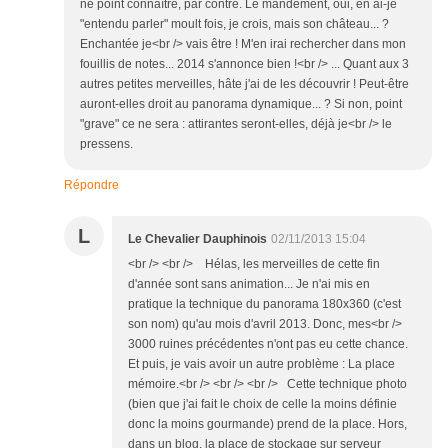
ne point connaître, par contre. Le mandement, oui, en ai-je
"entendu parler" moult fois, je crois, mais son château... ?
Enchantée je<br /> vais être ! M'en irai rechercher dans mon
fouillis de notes... 2014 s'annonce bien !<br /> ... Quant aux 3
autres petites merveilles, hâte j'ai de les découvrir ! Peut-être
auront-elles droit au panorama dynamique... ? Si non, point
"grave" ce ne sera : attirantes seront-elles, déjà je<br /> le
pressens.
Répondre
L
Le Chevalier Dauphinois
02/11/2013 15:04
<br /> <br /> Hélas, les merveilles de cette fin
d'année sont sans animation... Je n'ai mis en
pratique la technique du panorama 180x360 (c'est
son nom) qu'au mois d'avril 2013. Donc, mes<br />
3000 ruines précédentes n'ont pas eu cette chance.
Et puis, je vais avoir un autre problème : La place
mémoire.<br /> <br /> <br /> Cette technique photo
(bien que j'ai fait le choix de celle la moins définie
donc la moins gourmande) prend de la place. Hors,
dans un blog, la place de stockage sur serveur