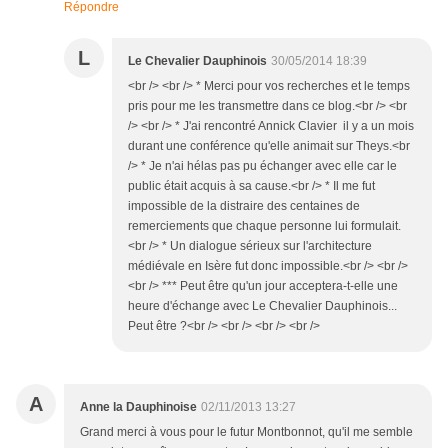
Répondre
L
Le Chevalier Dauphinois
30/05/2014 18:39
<br /> <br /> * Merci pour vos recherches et le temps
pris pour me les transmettre dans ce blog.<br /> <br
/> <br /> * J'ai rencontré Annick Clavier il y a un mois
durant une conférence qu'elle animait sur Theys.<br
/> * Je n'ai hélas pas pu échanger avec elle car le
public était acquis à sa cause.<br /> * Il me fut
impossible de la distraire des centaines de
remerciements que chaque personne lui formulait.
<br /> * Un dialogue sérieux sur l'architecture
médiévale en Isère fut donc impossible.<br /> <br />
<br /> *** Peut être qu'un jour acceptera-t-elle une
heure d'échange avec Le Chevalier Dauphinois...
Peut être ?<br /> <br /> <br /> <br />
A
Anne la Dauphinoise
02/11/2013 13:27
Grand merci à vous pour le futur Montbonnot, qu'il me semble