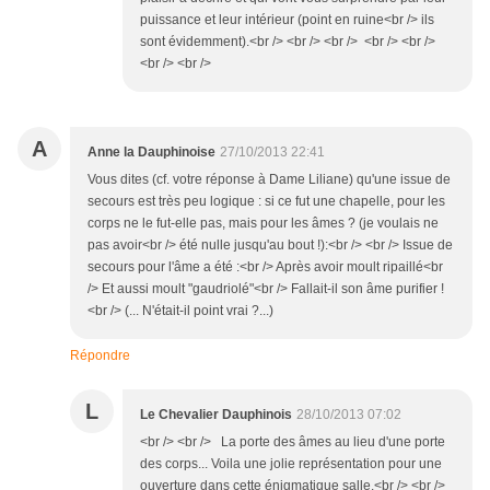
puissance et leur intérieur (point en ruine<br /> ils
sont évidemment).<br /> <br /> <br /> <br /> <br />
<br /> <br />
A
Anne la Dauphinoise
27/10/2013 22:41
Vous dites (cf. votre réponse à Dame Liliane) qu'une issue de
secours est très peu logique : si ce fut une chapelle, pour les
corps ne le fut-elle pas, mais pour les âmes ? (je voulais ne
pas avoir<br /> été nulle jusqu'au bout !):<br /> <br /> Issue de
secours pour l'âme a été :<br /> Après avoir moult ripaillé<br
/> Et aussi moult "gaudriolé"<br /> Fallait-il son âme purifier !
<br /> (... N'était-il point vrai ?...)
Répondre
L
Le Chevalier Dauphinois
28/10/2013 07:02
<br /> <br /> La porte des âmes au lieu d'une porte
des corps... Voila une jolie représentation pour une
ouverture dans cette énigmatique salle.<br /> <br />