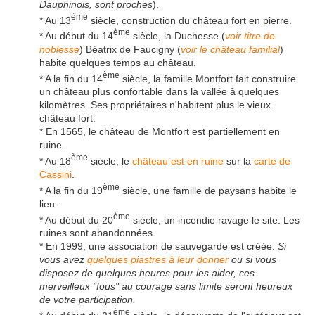
Dauphinois, sont proches
).
ème
* Au 13
siècle, construction du château fort en pierre.
ème
* Au début du 14
siècle, la Duchesse (
voir titre de
noblesse
) Béatrix de Faucigny (
voir le château familial
)
habite quelques temps au château.
ème
* A la fin du 14
siècle, la famille Montfort fait construire
un château plus confortable dans la vallée à quelques
kilomètres. Ses propriétaires n'habitent plus le vieux
château fort.
* En 1565, le château de Montfort est partiellement en
ruine.
ème
* Au 18
siècle, le
château est en ruine
sur la
carte de
Cassini
.
ème
* A la fin du 19
siècle, une famille de paysans habite le
lieu.
ème
* Au début du 20
siècle, un incendie ravage le site. Les
ruines sont abandonnées.
* En 1999, une association de sauvegarde est créée.
Si
vous avez
quelques piastres à leur donner
ou si vous
disposez de quelques heures pour les aider, ces
merveilleux "fous" au courage sans limite seront heureux
de votre participation.
ème