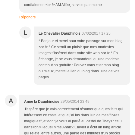
cordialement<br /> AM Allée, service patrimoine
Répondre
L
Le Chevalier Dauphinois
07/02/2017 17:25
* Bonjour et merci pour votre passage sur mon blog.
<br /> * Ce serait un plaisir que mes modestes
images s'insèrent dans votre site web.<br /> * En
échange, je ne vous demanderai qu'une modeste
contribution gratuite : Pouvez vous citer mon blog ...
ou mieux, mettre le lien du blog dans l'une de vos
pages.
A
Anne la Dauphinoise
29/05/2014 23:49
J'espère que je vais correctement résumer quelques faits qui
intéressent ce castel et que j'ai lus dans l'un de mes "livres
magiques", et dont je vous ai parlé au castel de Theys : celui
dans<br /> lequel Mme Annick Clavier a écrit un long article
qui relate, entre autres, une partie des minutes d'un procès