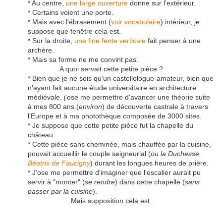
* Au centre,
une large ouverture
donne sur l'extérieur.
* Certains voient une porte.
* Mais avec l'ébrasement (
voir vocabulaire
) intérieur, je
suppose que fenêtre cela est.
* Sur la droite,
une fine fente verticale
fait penser à une
archère.
* Mais sa forme ne me convint pas.
A quoi servait cette petite pièce ?
* Bien que je ne sois qu'un castellologue-amateur, bien que
n'ayant fait aucune étude universitaire en architecture
médiévale, j'ose me permettre d'avancer une théorie suite
à mes 800 ans (
environ
) de découverte castrale à travers
l'Europe et à ma photothèque composée de 3000 sites.
* Je suppose que cette petite pièce fut la chapelle du
château.
* Cette pièce sans cheminée, mais chauffée par la cuisine,
pouvait accueillir le couple seigneurial (
ou la Duchesse
Béatrix de Faucigny
) durant les longues heures de prière.
* J'ose me permettre d'imaginer que l'escalier aurait pu
servir à "monter" (
se rendre
) dans cette chapelle (
sans
passer par la cuisine
).
Mais supposition cela est
.