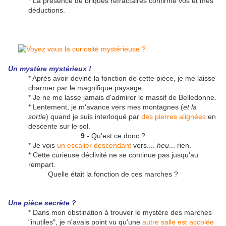
* La présence de briques réfractaires confirme vos et mes
déductions.
Un mystère mystérieux !
* Après avoir deviné la fonction de cette pièce, je me laisse
charmer par le magnifique paysage.
* Je ne me lasse jamais d'admirer le massif de Belledonne.
* Lentement, je m'avance vers mes montagnes (
et la
sortie
) quand je suis interloqué par
des pierres alignées
en
descente sur le sol.
9
- Qu'est ce donc ?
* Je vois
un escalier descendant
vers....
heu
... rien.
* Cette curieuse déclivité ne se continue pas jusqu'au
rempart.
Quelle était la fonction de ces marches ?
Une pièce secrète ?
* Dans mon obstination à trouver le mystère des marches
"inutiles", je n'avais point vu qu'une
autre salle est accolée