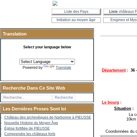
Liste des Pays
Liste
châteaux F
Initiation au moyen âge
Enigmes et Mys
Translation
Select your language below
Powered by
Translate
Département
:
36 
Recherche Dans Ce Site Web
Le bourg
:
Situation
:
Les Dernières Proses Sont Ici
La co
Château des archevêques de Narbonne à PIEUSSE
10km 
Nouvelle Histoire du Moyen Âge
Église fortifiée de PIEUSSE
Coordonnées du c
Comprendre les châteaux forts