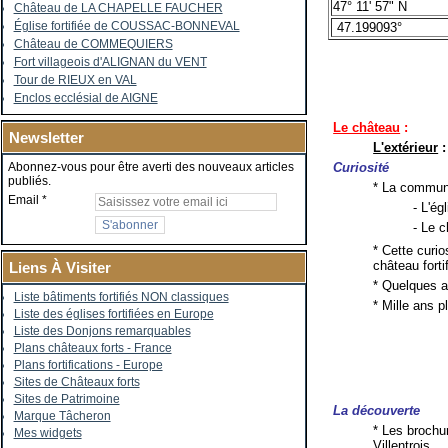
47° 11' 57" N
Château de LA CHAPELLE FAUCHER
Église fortifiée de COUSSAC-BONNEVAL
47.199093°
Château de COMMEQUIERS
Fort villageois d'ALIGNAN du VENT
Tour de RIEUX en VAL
Enclos ecclésial de AIGNE
Le château
:
Newsletter
L'extérieur
:
Curiosité
Abonnez-vous pour être averti des nouveaux articles
publiés.
* La commune
Email
- L'ég
- Le 
* Cette curio
château forti
Liens À Visiter
* Quelques a
Liste bâtiments fortifiés NON classiques
* Mille ans p
Liste des églises fortifiées en Europe
Liste des Donjons remarquables
Plans châteaux forts - France
Plans fortifications - Europe
Sites de Châteaux forts
Sites de Patrimoine
La découverte
Marque Tâcheron
* Les brochur
Mes widgets
Villentrois.