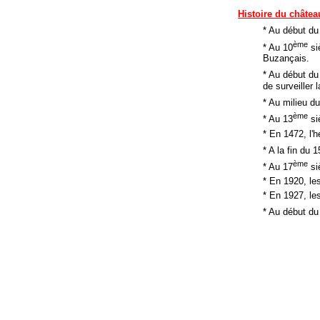
Histoire du châtea
* Au début du
ème
* Au 10
si
Buzançais.
* Au début du
de surveiller 
* Au milieu d
ème
* Au 13
si
* En 1472, l'
* A la fin du 1
ème
* Au 17
si
* En 1920, les
* En 1927, le
* Au début du