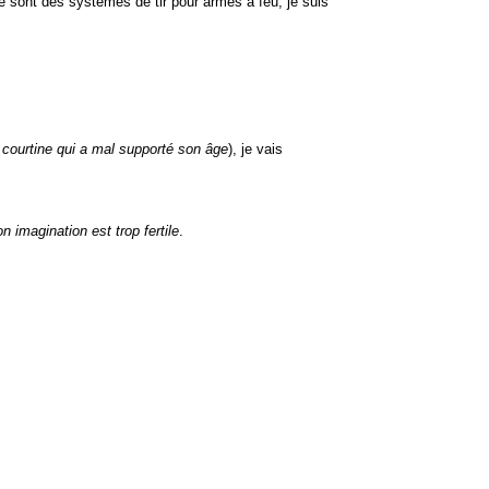
e sont des systèmes de tir pour armes à feu, je suis
 courtine qui a mal supporté son âge
), je vais
 imagination est trop fertile
.