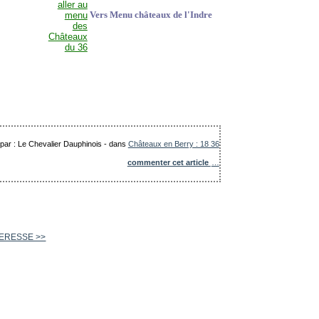
Vers Menu châteaux de l'Indre
 par : Le Chevalier Dauphinois
-
dans
Châteaux en Berry : 18 36
commenter cet article
…
QUERESSE >>