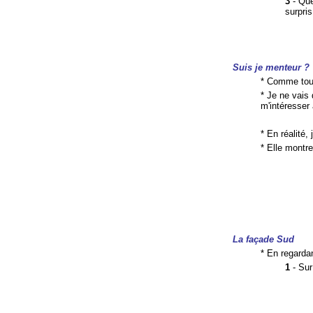
3
- Qu
surpris
Suis je menteur ?
* Comme toujo
* Je ne vais
m'intéresser
* En réalité,
* Elle montre
La façade Sud
* En regarda
1
- Sur