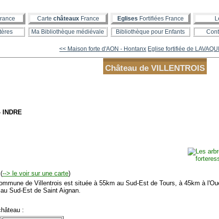
rance
Carte
châteaux
France
Eglises
Fortifiées France
L
tères
Ma Bibliothèque médiévale
Bibliothèque pour Enfants
Cont
<< Maison forte d'AON - Hontanx
Eglise fortifiée de LAVA
Château de VILLENTROIS
- INDRE
(
--> le voir sur une carte
)
mmune de Villentrois est située à 55km au Sud-Est de Tours, à 45km à l'Ou
au Sud-Est de Saint Aignan.
hâteau :