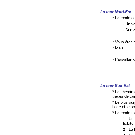
La tour Nord-Est
* La ronde c
- Un v
- Sur 
* Vous êtes 
* Mais....
* L'escalier 
La tour Sud-Est
* Le chemin 
traces de co
* Le plus sur
base et le s
* La ronde to
1
- Un
habité
2
- La 