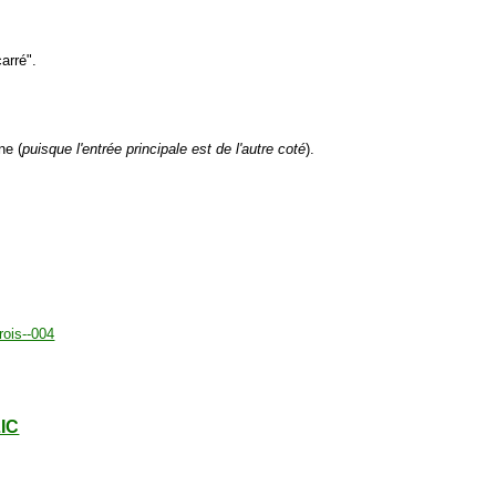
arré".
ne (
puisque l'entrée principale est de l'autre coté
).
LIC