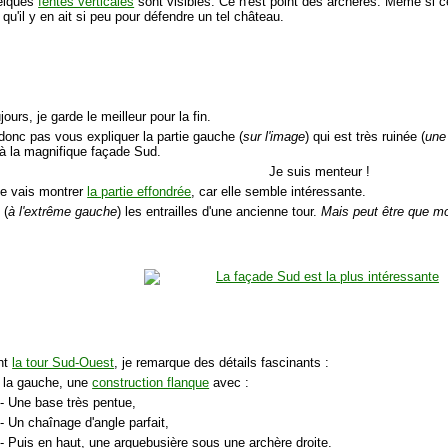
elques
fentes verticales
sont visibles. Ce n'est point des archères. Même si c
 qu'il y en ait si peu pour défendre un tel château.
urs, je garde le meilleur pour la fin.
 donc pas vous expliquer la partie gauche (
sur l'image
) qui est très ruinée (
une
 à la magnifique façade Sud.
Je suis menteur !
 je vais montrer
la partie effondrée
, car elle semble intéressante.
 (
à l'extrême gauche
) les entrailles d'une ancienne tour.
Mais peut être que mon
nt
la tour Sud-Ouest
, je remarque des détails fascinants :
 la gauche, une
construction flanque
avec :
- Une base très pentue,
- Un chaînage d'angle parfait,
- Puis en haut, une arquebusière sous une archère droite.