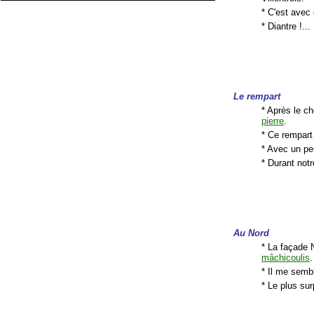
* C'est avec 
* Diantre !.
Le rempart
* Après le ch
pierre
.
* Ce rempart
* Avec un peu
* Durant notre
Au Nord
* La façade 
mâchicoulis
.
* Il me sembl
* Le plus sur