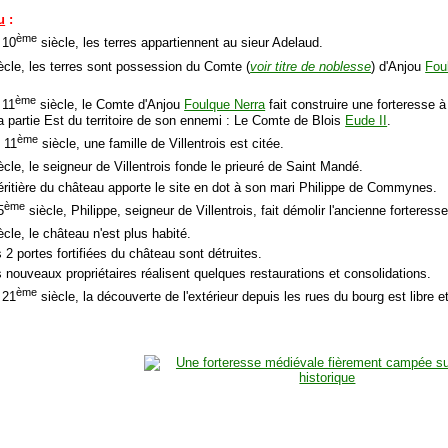
u
:
ème
 10
siècle, les terres appartiennent au sieur Adelaud.
ècle, les terres sont possession du Comte (
voir titre de noblesse
) d'Anjou
Fou
ème
 11
siècle, le Comte d'Anjou
Foulque Nerra
fait construire une forteresse à
la partie Est du territoire de son ennemi : Le Comte de Blois
Eude II
.
ème
u 11
siècle, une famille de Villentrois est citée.
ècle, le seigneur de Villentrois fonde le prieuré de Saint Mandé.
héritière du château apporte le site en dot à son mari Philippe de Commynes.
ème
5
siècle, Philippe, seigneur de Villentrois, fait démolir l'ancienne forteress
ècle, le château n'est plus habité.
 2 portes fortifiées du château sont détruites.
s nouveaux propriétaires réalisent quelques restaurations et consolidations.
ème
 21
siècle, la découverte de l'extérieur depuis les rues du bourg est libre et