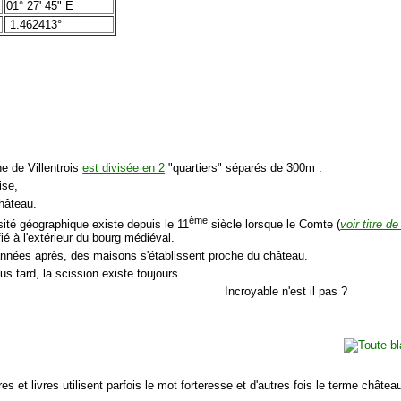
01° 27' 45" E
1.462413°
 de Villentrois
est divisée en 2
"quartiers" séparés de 300m :
lise,
château.
ème
sité géographique existe depuis le 11
siècle lorsque le Comte (
voir titre d
fié à l'extérieur du bourg médiéval.
nnées après, des maisons s'établissent proche du château.
lus tard, la scission existe toujours.
Incroyable n'est il pas ?
es et livres utilisent parfois le mot forteresse et d'autres fois le terme châtea