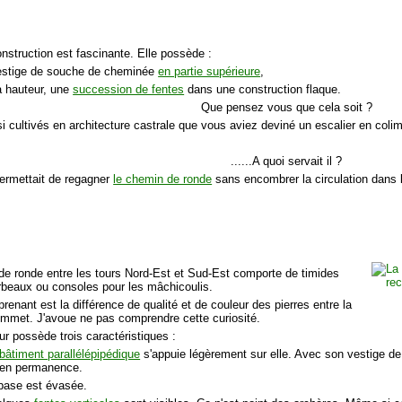
onstruction est fascinante. Elle possède :
estige de souche de cheminée
en partie supérieure
,
la hauteur, une
succession de fentes
dans une construction flaque.
Que pensez vous que cela soit ?
si cultivés en architecture castrale que vous aviez deviné un escalier en coli
......A quoi servait il ?
permettait de regagner
le chemin de ronde
sans encombrer la circulation dans l
de ronde entre les tours Nord-Est et Sud-Est comporte de timides
rbeaux ou consoles pour les mâchicoulis.
prenant est la différence de qualité et de couleur des pierres entre la
ommet. J'avoue ne pas comprendre cette curiosité.
ur possède trois caractéristiques :
bâtiment parallélépipédique
s'appuie légèrement sur elle. Avec son vestige de s
 en permanence.
base est évasée.