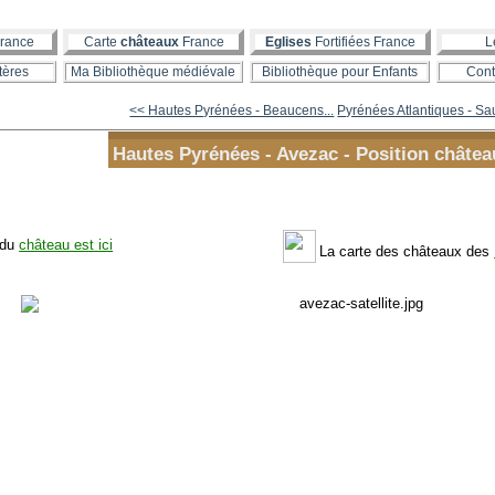
rance
Carte
châteaux
France
Eglises
Fortifiées France
L
tères
Ma Bibliothèque médiévale
Bibliothèque pour Enfants
Cont
<< Hautes Pyrénées - Beaucens...
Pyrénées Atlantiques - Sau
Hautes Pyrénées - Avezac - Position châtea
 du
château est ici
La carte des châteaux des