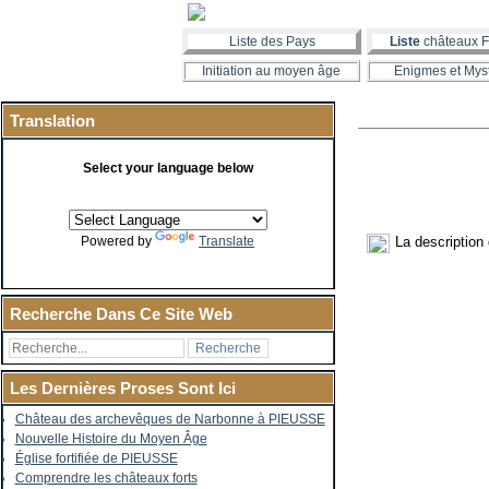
Liste des Pays
Liste
châteaux F
Initiation au moyen âge
Enigmes et Mys
Translation
Select your language below
La description
Powered by
Translate
Recherche Dans Ce Site Web
Les Dernières Proses Sont Ici
Château des archevêques de Narbonne à PIEUSSE
Nouvelle Histoire du Moyen Âge
Église fortifiée de PIEUSSE
Comprendre les châteaux forts