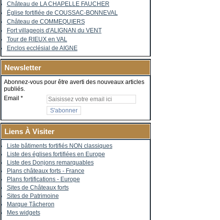
Château de LA CHAPELLE FAUCHER
Église fortifiée de COUSSAC-BONNEVAL
Château de COMMEQUIERS
Fort villageois d'ALIGNAN du VENT
Tour de RIEUX en VAL
Enclos ecclésial de AIGNE
Newsletter
Abonnez-vous pour être averti des nouveaux articles
publiés.
Email
Liens À Visiter
Liste bâtiments fortifiés NON classiques
Liste des églises fortifiées en Europe
Liste des Donjons remarquables
Plans châteaux forts - France
Plans fortifications - Europe
Sites de Châteaux forts
Sites de Patrimoine
Marque Tâcheron
Mes widgets