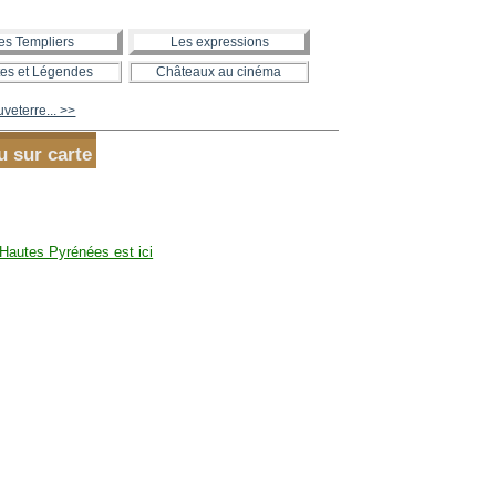
es Templiers
Les expressions
es et Légendes
Châteaux au cinéma
veterre... >>
u sur carte
Hautes Pyrénées est ici