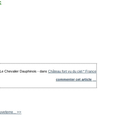
c
: Le Chevalier Dauphinois
-
dans
Château fort vu du ciel * France
commenter cet article
…
veterre... >>