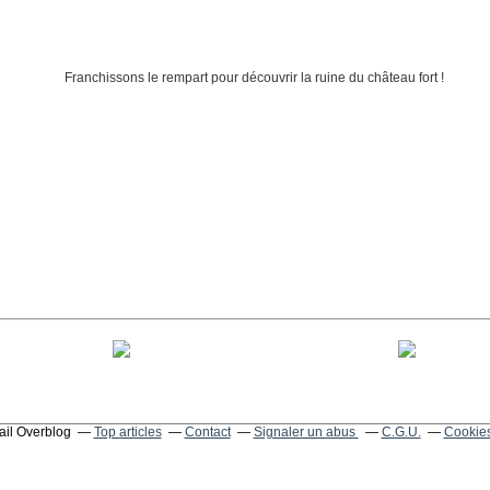
tail Overblog
Top articles
Contact
Signaler un abus
C.G.U.
Cookies