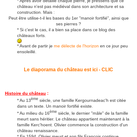
* Après avoir détaillé chaque pierre, je pressens que ce
château n'est pas médiéval dans son architecture et sa
construction. Mais :
Peut être utilise-t-il les bases du 1er "manoir fortifié", ainsi que
ses pierres ?
* Si c'est le cas, il a bien sa place dans ce blog des
châteaux forts.
* Avant de partir je
me délecte de l'horizon
en ce jour peu
ensoleillé.
Le diaporama du château est ici - CLIC
Histoire du château
:
ème
* Au 13
siècle, une famille Kergournadeac'h est citée
dans un texte. Un manoir fortifié existe.
ème
* Au milieu du 16
siècle, le dernier "mâle" de la famille
meurt sans héritier. Le château appartient maintenant à la
famille Kerc'hoent. Olivier commence la construction d'un
château renaissance.
* En 1594, Olivier meurt et son fils François continue