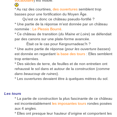
vocabulaire
) est visible.
* Au raz des courtines,
des ouvertures
semblent trop
basses pour une fortification du Moyen Âge.
Qu'est ce donc ce château pseudo-fortifié ?
* Une partie de la réponse m'est donnée par un château
nommée :
Le Plessis Bourré
.
* Ce château de transition (
du Maine et Loire
) se défendait
par des canons sur une plate-forme avancée.
Était ce le cas pour Kergournadeac'h ?
* Une autre partie de réponse (
pour les ouverture basses
)
est donnée en regardant
la base des tours
: Elles semblent
trop enterrées.
* Des siècles de terre, de feuilles et de non entretien ont
rehaussé le sol dans et autour de la construction (
comme
dans beaucoup de ruines
).
* Les ouvertures devaient être à quelques mètres du sol.
Les tours
* La partie de construction la plus fascinante de ce château
est incontestablement
les imposantes tours
rondes posées
aux 4 angles.
* Elles ont presque leur hauteur d'origine et comportent les