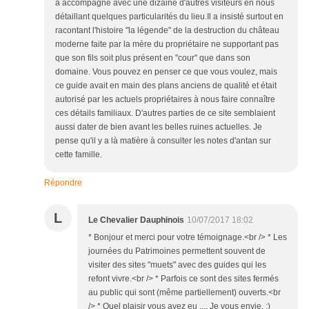
a accompagné avec une dizaine d'autres visiteurs en nous
détaillant quelques particularités du lieu.Il a insisté surtout en
racontant l'histoire "la légende" de la destruction du château
moderne faite par la mère du propriétaire ne supportant pas
que son fils soit plus présent en "cour" que dans son
domaine. Vous pouvez en penser ce que vous voulez, mais
ce guide avait en main des plans anciens de qualité et était
autorisé par les actuels propriétaires à nous faire connaître
ces détails familiaux. D'autres parties de ce site semblaient
aussi dater de bien avant les belles ruines actuelles. Je
pense qu'il y a là matière à consulter les notes d'antan sur
cette famille.
Répondre
L
Le Chevalier Dauphinois
10/07/2017 18:02
* Bonjour et merci pour votre témoignage.<br /> * Les
journées du Patrimoines permettent souvent de
visiter des sites "muets" avec des guides qui les
refont vivre.<br /> * Parfois ce sont des sites fermés
au public qui sont (même partiellement) ouverts.<br
/> * Quel plaisir vous avez eu .... Je vous envie. ;)