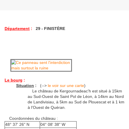
Département
:
29 - FINISTÈRE
Le bourg
:
Situation
:
(-->
le voir sur une carte
)
Le château de Kergournadeac'h est situé à 15km
au Sud-Ouest de Saint Pol de Léon, à 14km au Nord
de Landivisiau, à 5km au Sud de Plouescat et à 1 km
à l'Ouest de Quéran.
Coordonnées du château :
48° 37' 26" N
04° 08' 38" W