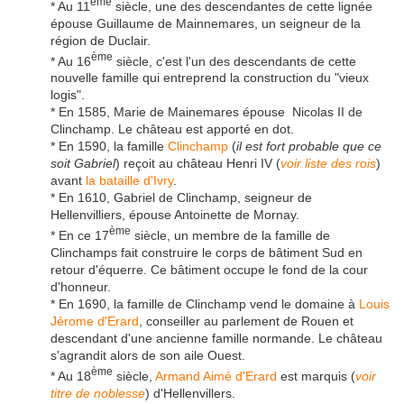
ème
* Au 11
siècle, une des descendantes de cette lignée
épouse Guillaume de Mainnemares, un seigneur de la
région de Duclair.
ème
* Au 16
siècle, c'est l'un des descendants de cette
nouvelle famille qui entreprend la construction du "vieux
logis".
* En 1585, Marie de Mainemares épouse Nicolas II de
Clinchamp. Le château est apporté en dot.
* En 1590, la famille
Clinchamp
(
il est fort probable que ce
soit Gabriel
) reçoit au château Henri IV (
voir liste des rois
)
avant
la bataille d'Ivry
.
* En 1610, Gabriel de Clinchamp, seigneur de
Hellenvilliers, épouse Antoinette de Mornay.
ème
* En ce 17
siècle, un membre de la famille de
Clinchamps fait construire le corps de bâtiment Sud en
retour d'équerre. Ce bâtiment occupe le fond de la cour
d'honneur.
* En 1690, la famille de Clinchamp vend le domaine à
Louis
Jérome d'Erard
, conseiller au parlement de Rouen et
descendant d'une ancienne famille normande. Le château
s'agrandit alors de son aile Ouest.
ème
* Au 18
siècle,
Armand Aimé d'Erard
est marquis (
voir
titre de noblesse
) d'Hellenvillers.