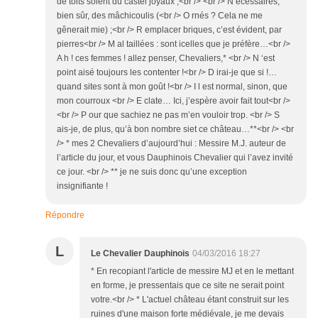
de toits soient du castel joyaux ;<br /> <br /> N écessaires,
bien sûr, des mâchicoulis (<br /> O rnés ? Cela ne me
gênerait mie) ;<br /> R emplacer briques, c’est évident, par
pierres<br /> M al taillées : sont icelles que je préfère…<br />
A h ! ces femmes ! allez penser, Chevaliers,* <br /> N ‘est
point aisé toujours les contenter !<br /> D irai-je que si !…
quand sites sont à mon goût !<br /> I l est normal, sinon, que
mon courroux <br /> E clate… Ici, j’espère avoir fait tout<br />
<br /> P our que sachiez ne pas m’en vouloir trop. <br /> S
ais-je, de plus, qu’à bon nombre siet ce château…**<br /> <br
/> * mes 2 Chevaliers d’aujourd’hui : Messire M.J. auteur de
l’article du jour, et vous Dauphinois Chevalier qui l’avez invité
ce jour. <br /> ** je ne suis donc qu’une exception
insignifiante !
Répondre
L
Le Chevalier Dauphinois
04/03/2016 18:27
* En recopiant l'article de messire MJ et en le mettant
en forme, je pressentais que ce site ne serait point
votre.<br /> * L'actuel château étant construit sur les
ruines d'une maison forte médiévale, je me devais