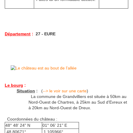
Département
:
27 - EURE
Le bourg
:
Situation
:
(
--> le voir sur une carte
)
La commune de Grandvilliers est située à 50km au
Nord-Ouest de Chartres, à 25km au Sud d'Evreux et
à 20km au Nord-Ouest de Dreux.
Coordonnées du château :
48° 48' 24" N
01° 06' 21" E
48.80671°
1.105966°