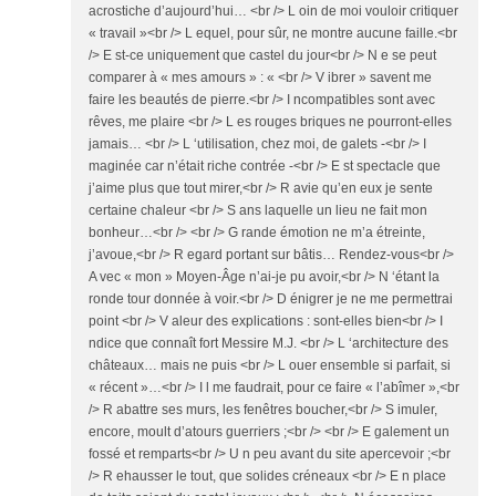
acrostiche d’aujourd’hui… <br /> L oin de moi vouloir critiquer
« travail »<br /> L equel, pour sûr, ne montre aucune faille.<br
/> E st-ce uniquement que castel du jour<br /> N e se peut
comparer à « mes amours » : « <br /> V ibrer » savent me
faire les beautés de pierre.<br /> I ncompatibles sont avec
rêves, me plaire <br /> L es rouges briques ne pourront-elles
jamais… <br /> L ‘utilisation, chez moi, de galets -<br /> I
maginée car n’était riche contrée -<br /> E st spectacle que
j’aime plus que tout mirer,<br /> R avie qu’en eux je sente
certaine chaleur <br /> S ans laquelle un lieu ne fait mon
bonheur…<br /> <br /> G rande émotion ne m’a étreinte,
j’avoue,<br /> R egard portant sur bâtis… Rendez-vous<br />
A vec « mon » Moyen-Âge n’ai-je pu avoir,<br /> N ‘étant la
ronde tour donnée à voir.<br /> D énigrer je ne me permettrai
point <br /> V aleur des explications : sont-elles bien<br /> I
ndice que connaît fort Messire M.J. <br /> L ‘architecture des
châteaux… mais ne puis <br /> L ouer ensemble si parfait, si
« récent »…<br /> I l me faudrait, pour ce faire « l’abîmer »,<br
/> R abattre ses murs, les fenêtres boucher,<br /> S imuler,
encore, moult d’atours guerriers ;<br /> <br /> E galement un
fossé et remparts<br /> U n peu avant du site apercevoir ;<br
/> R ehausser le tout, que solides créneaux <br /> E n place