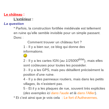
Le château
:
L'extérieur
:
La question
* Parfois, la construction fortifiée médiévale est tellement
en ruine qu'elle semble invisible pour un simple passant.
Donc :
Comment trouver un château fort ?
1 - Il y a bien sur, ce blog qui donne des
informations.
ème
2 - Il y a les cartes IGN (
au 1/25000
), mais elles
sont coûteuses pour toutes les posséder.
3 - Il y a les GPS, mais peu détaillent précisément la
position d'une ruine.
4 - Il y a des panneaux routiers, mais dans les petits
villages, ils n'existent pas.
5 - Et il y a les plaques de rue, souvent très explicites
(
des exemples ici
dans l'aude
et là
dans l'Allier
).
* Et c'est ainsi que je vois cela :
Le fort d'Authevernes
.