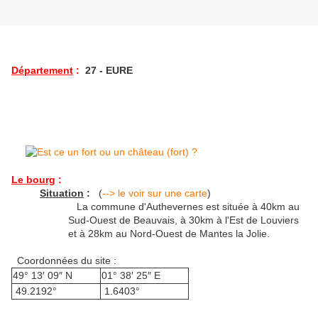
Département
:
27 - EURE
Le bourg
:
Situation
:
(
--> le voir sur une carte
)
La commune d'Authevernes est située à 40km au
Sud-Ouest de Beauvais, à 30km à l'Est de Louviers
et à 28km au Nord-Ouest de Mantes la Jolie.
Coordonnées du site :
49° 13′ 09″ N
01° 38′ 25″ E
49.2192°
1.6403°