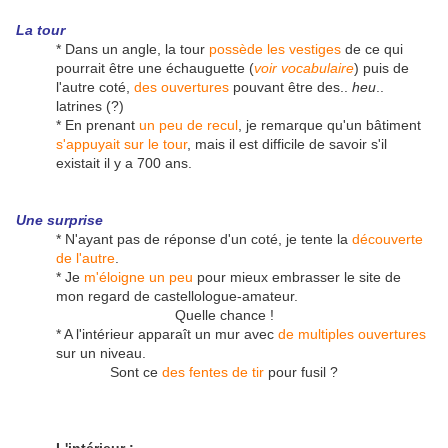
La tour
* Dans un angle, la tour
possède les vestiges
de ce qui
pourrait être une échauguette (
voir vocabulaire
) puis de
l'autre coté,
des ouvertures
pouvant être des..
heu
..
latrines (?)
* En prenant
un peu de recul
, je remarque qu'un bâtiment
s'appuyait sur le tour
, mais il est difficile de savoir s'il
existait il y a 700 ans.
Une surprise
* N'ayant pas de réponse d'un coté, je tente la
découverte
de l'autre
.
* Je
m'éloigne un peu
pour mieux embrasser le site de
mon regard de castellologue-amateur.
Quelle chance !
* A l'intérieur apparaît un mur avec
de multiples ouvertures
sur un niveau.
Sont ce
des fentes de tir
pour fusil ?
L'intérieur
: