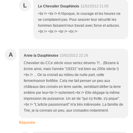
L
Le Chevalier Dauphinois
11/02/2012 21:05
<br /> <br /> A l'époque, le courage et les heures ne
se comptaient pas. Pour assurer leur sécurité les
hommes faisaient leur travail avec force et astuces.
<br /> <br /> <br /> <br />
A
Anne la Dauphinoise
10/02/2012 22:26
Chevalier du CCe siècle vous seriez devenu ?!... (Bizarre à
écrire ainsi, mais l'année "19331" est bien au 200e siècle !)
<br /> ... On la croirait au milieu de nulle part, cette
ferme/manoir fortifiée. Cela me fait penser un peu aux
châteaux des croisés en terre sainte, semblant défier la terre
entière par leur<br /> isolement.<br /> Elle dégage la même
impression de puissance. Un air de "qui s'y frotte, s'y pique".
<br /> "L'article passionnant" m'a très intéressée. La famille de
Trie, je la connais un peu, aux croisades notamment.
Répondre