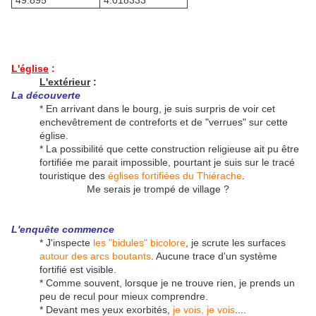
49.895°
4.018333°
L'église
:
L'extérieur
:
La découverte
* En arrivant dans le bourg, je suis surpris de voir cet
enchevêtrement de contreforts et de "verrues" sur cette
église.
* La possibilité que cette construction religieuse ait pu être
fortifiée me parait impossible, pourtant je suis sur le tracé
touristique des
églises fortifiées du Thiérache
.
Me serais je trompé de village ?
L'enquête commence
* J'inspecte
les "bidules" bicolore
, je scrute les surfaces
autour des arcs boutants
. Aucune trace d'un système
fortifié est visible.
* Comme souvent, lorsque je ne trouve rien, je prends un
peu de recul pour mieux comprendre.
* Devant mes yeux exorbités,
je vois, je vois
....