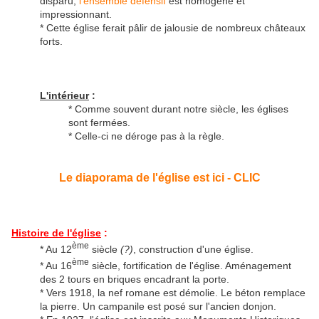
disparu,
l'ensemble défensif
est homogène et
impressionnant.
* Cette église ferait pâlir de jalousie de nombreux châteaux
forts.
L'intérieur
:
* Comme souvent durant notre siècle, les églises
sont fermées.
* Celle-ci ne déroge pas à la règle.
Le diaporama de l'église est ici - CLIC
Histoire de l'église
:
ème
* Au 12
siècle
(?)
, construction d'une église.
ème
* Au 16
siècle, fortification de l'église. Aménagement
des 2 tours en briques encadrant la porte.
* Vers 1918, la nef romane est démolie. Le béton remplace
la pierre. Un campanile est posé sur l'ancien donjon.