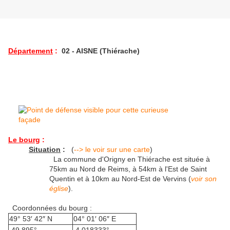
Département
:
02 - AISNE (Thiérache)
Le bourg
:
Situation
:
(
--> le voir sur une carte
)
La commune d'Origny en Thiérache est située à
75km au Nord de Reims, à 54km à l'Est de Saint
Quentin et à 10km au Nord-Est de Vervins (
voir son
église
).
Coordonnées du bourg :
49° 53′ 42″ N
04° 01′ 06″ E