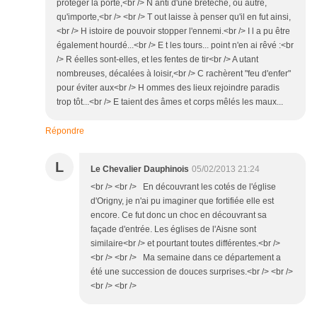
protéger la porte,<br /> N anti d'une bretèche, ou autre,
qu'importe,<br /> <br /> T out laisse à penser qu'il en fut ainsi,
<br /> H istoire de pouvoir stopper l'ennemi.<br /> I l a pu être
également hourdé...<br /> E t les tours... point n'en ai rêvé :<br
/> R éelles sont-elles, et les fentes de tir<br /> A utant
nombreuses, décalées à loisir,<br /> C rachèrent "feu d'enfer"
pour éviter aux<br /> H ommes des lieux rejoindre paradis
trop tôt...<br /> E taient des âmes et corps mêlés les maux...
Répondre
L
Le Chevalier Dauphinois
05/02/2013 21:24
<br /> <br /> En découvrant les cotés de l'église
d'Origny, je n'ai pu imaginer que fortifiée elle est
encore. Ce fut donc un choc en découvrant sa
façade d'entrée. Les églises de l'Aisne sont
similaire<br /> et pourtant toutes différentes.<br />
<br /> <br /> Ma semaine dans ce département a
été une succession de douces surprises.<br /> <br />
<br /> <br />