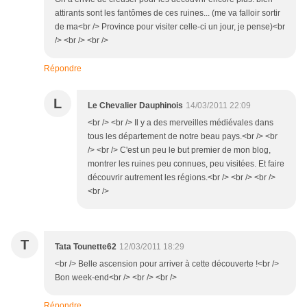
attirants sont les fantômes de ces ruines... (me va falloir sortir
de ma<br /> Province pour visiter celle-ci un jour, je pense)<br
/> <br /> <br />
Répondre
L
Le Chevalier Dauphinois
14/03/2011 22:09
<br /> <br /> Il y a des merveilles médiévales dans
tous les département de notre beau pays.<br /> <br
/> <br /> C'est un peu le but premier de mon blog,
montrer les ruines peu connues, peu visitées. Et faire
découvrir autrement les régions.<br /> <br /> <br />
<br />
T
Tata Tounette62
12/03/2011 18:29
<br /> Belle ascension pour arriver à cette découverte !<br />
Bon week-end<br /> <br /> <br />
Répondre