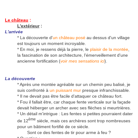
Le château
:
L'extérieur
:
L'arrivée
* La découverte d'
un château posé
au dessus d'un village
est toujours un moment incroyable.
* En moi, je ressens déjà la pierre, le
plaisir de la montée
,
la fascination de son architecture, l'émerveillement d'une
ancienne fortification (
voir mes sensations ici
).
La découverte
* Après une montée agréable sur un chemin peu balisé, je
suis confronté à
un puissant mur
presque infranchissable.
* Il ne devait pas être facile d'attaquer ce château fort.
* Fou il fallait être, car chaque fente verticale sur la façade
devait héberger un archer avec ses flèches si meurtrières.
* Un détail m'intrigue : Les fentes si petites pourraient dater
ème
de 12
siècle, mais ces archères sont trop nombreuses
pour un bâtiment fortifié de ce siècle.
Sont ce des fentes de tir pour arme à feu ?