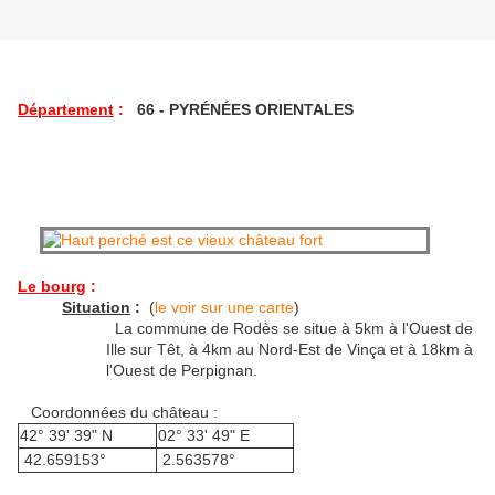
Département
:
66 - PYRÉNÉES ORIENTALES
Le bourg
:
Situation
:
(
le voir sur une carte
)
La commune de Rodès se situe à 5km à l'Ouest de
Ille sur Têt, à 4km au Nord-Est de Vinça et à 18km à
l'Ouest de Perpignan.
Coordonnées du château :
42° 39' 39" N
02° 33' 49" E
42.659153°
2.563578°