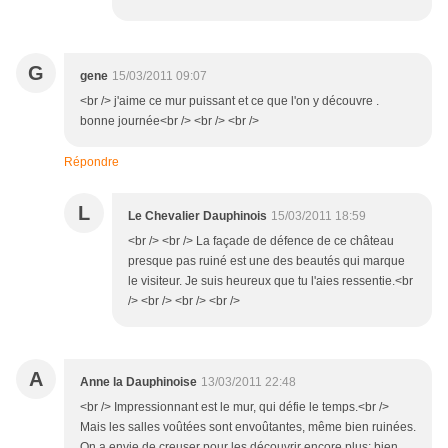
G
gene
15/03/2011 09:07
<br /> j'aime ce mur puissant et ce que l'on y découvre .
bonne journée<br /> <br /> <br />
Répondre
L
Le Chevalier Dauphinois
15/03/2011 18:59
<br /> <br /> La façade de défence de ce château
presque pas ruiné est une des beautés qui marque
le visiteur. Je suis heureux que tu l'aies ressentie.<br
/> <br /> <br /> <br />
A
Anne la Dauphinoise
13/03/2011 22:48
<br /> Impressionnant est le mur, qui défie le temps.<br />
Mais les salles voûtées sont envoûtantes, même bien ruinées.
On a envie de creuser pour les découvrir encore plus: bien