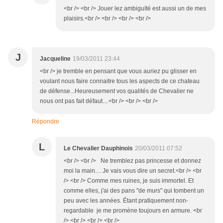
<br /> <br /> Jouer lez ambiguïté est aussi un de mes
plaisirs.<br /> <br /> <br /> <br />
J
Jacqueline
19/03/2011 23:44
<br /> je tremble en pensant que vous auriez pu glisser en
voulant nous faire connaitre tous les aspects de ce chateau
de défense...Heureusement vos qualités de Chevalier ne
nous ont pas fait défaut....<br /> <br /> <br />
Répondre
L
Le Chevalier Dauphinois
20/03/2011 07:52
<br /> <br /> Ne tremblez pas princesse et donnez
moi la main.... Je vais vous dire un secret.<br /> <br
/> <br /> Comme mes ruines, je suis immortel. Et
comme elles, j'ai des pans "de murs" qui tombent un
peu avec les années. Étant pratiquement non-
regardable je me promène toujours en armure. <br
/> <br /> <br /> <br />