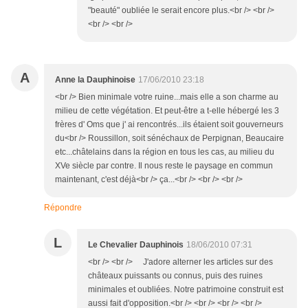
"beauté" oubliée le serait encore plus.<br /> <br />
<br /> <br />
A
Anne la Dauphinoise
17/06/2010 23:18
<br /> Bien minimale votre ruine...mais elle a son charme au
milieu de cette végétation. Et peut-être a t-elle hébergé les 3
frères d' Oms que j' ai rencontrés...ils étaient soit gouverneurs
du<br /> Roussillon, soit sénéchaux de Perpignan, Beaucaire
etc...châtelains dans la région en tous les cas, au milieu du
XVe siècle par contre. Il nous reste le paysage en commun
maintenant, c'est déjà<br /> ça...<br /> <br /> <br />
Répondre
L
Le Chevalier Dauphinois
18/06/2010 07:31
<br /> <br /> J'adore alterner les articles sur des
châteaux puissants ou connus, puis des ruines
minimales et oubliées. Notre patrimoine construit est
aussi fait d'opposition.<br /> <br /> <br /> <br />