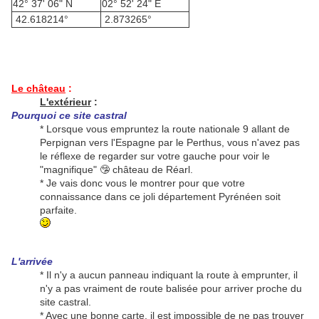
42° 37' 06" N
02° 52' 24" E
42.618214°
2.873265°
Le château
:
L'extérieur
:
Pourquoi ce site castral
* Lorsque vous empruntez la route nationale 9 allant de
Perpignan vers l'Espagne par le Perthus, vous n'avez pas
le réflexe de regarder sur votre gauche pour voir le
"magnifique" 🤥 château de Réarl.
* Je vais donc vous le montrer pour que votre
connaissance dans ce joli département Pyrénéen soit
parfaite.
L'arrivée
* Il n'y a aucun panneau indiquant la route à emprunter, il
n'y a pas vraiment de route balisée pour arriver proche du
site castral.
* Avec une bonne carte, il est impossible de ne pas trouver