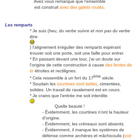
Avez vous remarqué que l'ensemble
est construit
avec des galets roulés
.
Les remparts
* Je suis (
heu, du verbe suivre et non pas du verbe
être
) l'alignement irrégulier des remparts espérant
trouver soit une porte, soit une faille pour entrer.
* En passant devant une tour, j'ai un doute sur
l'origine de cette construction à cause
des fentes de
tir
étroites et rectilignes.
ème
* Cela ressemble à un fort du 17
siècle.
* Soudain les
courtines sont belles
, cimentées,
solides. Un travail de ravalement est en cours.
* Je crains que l'entrée me soit interdite.
Quelle beauté !
- Évidemment, les courtines n'ont la hauteur
d'origine.
- Évidemment, les créneaux sont absents.
- Évidemment, il manque les systèmes de
défense comme archères et mâchicoulis (
voir