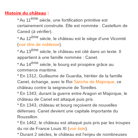
Histoire du château
:
ème
* Au 11
siècle, une fortification primitive est
certainement construite. Elle est nommée : Castellum de
Caned (
à vérifier
).
ème
* Au 12
siècle, le château est le siège d'une Vicomté
(
voir titre de noblesse
).
ème
* Au 13
siècle, le château est cité dans un texte. Il
appartient à une famille nommée : Canet.
ème
* Au 14
siècle, le bourg est prospère grâce au
commerce maritime.
* En 1312, Guillaume de Guardia, héritier de la famille
Canet, échange, avec le Roi
Sanche de Majorque,
ce
château contre la seigneurie de Toreilles.
* En 1343, durant la guerre entre Aragon et Majorque, le
château de Canet est attaqué puis pris.
* En 1343, château et bourg reçoivent de nouvelles
défenses. Canet devient une capitale importante du
Roussillon.
* En 1462, le château est attaqué puis pris par les troupes
du roi de France Louis XI (
voir liste
).
* Durant 2 siècles, le château est l'enjeu de nombreuses