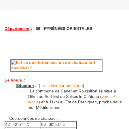
Département
:
66 - PYRÉNÉES ORIENTALES
Le bourg
:
Situation
:
(-->
le voir sur une carte
)
La commune de Canet en Roussillon se situe à
16km au Sud-Est de Salses le Château (
voir cet
article
) et à 11km à l'Est de Perpignan, proche de la
mer Méditerranée.
Coordonnées du château :
42° 42' 24" N
03° 00' 31" E