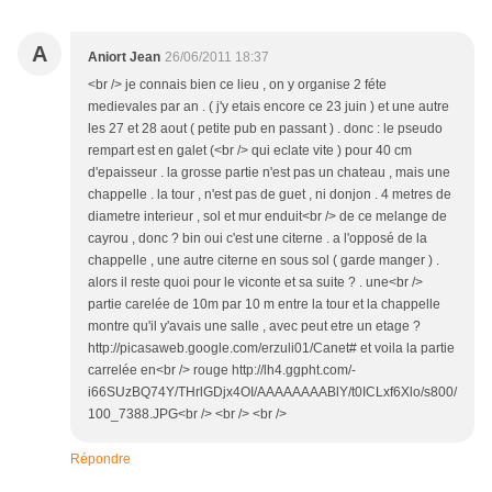
A
Aniort Jean
26/06/2011 18:37
<br /> je connais bien ce lieu , on y organise 2 féte
medievales par an . ( j'y etais encore ce 23 juin ) et une autre
les 27 et 28 aout ( petite pub en passant ) . donc : le pseudo
rempart est en galet (<br /> qui eclate vite ) pour 40 cm
d'epaisseur . la grosse partie n'est pas un chateau , mais une
chappelle . la tour , n'est pas de guet , ni donjon . 4 metres de
diametre interieur , sol et mur enduit<br /> de ce melange de
cayrou , donc ? bin oui c'est une citerne . a l'opposé de la
chappelle , une autre citerne en sous sol ( garde manger ) .
alors il reste quoi pour le viconte et sa suite ? . une<br />
partie carelée de 10m par 10 m entre la tour et la chappelle
montre qu'il y'avais une salle , avec peut etre un etage ?
http://picasaweb.google.com/erzuli01/Canet# et voila la partie
carrelée en<br /> rouge http://lh4.ggpht.com/-
i66SUzBQ74Y/THrlGDjx4OI/AAAAAAAABlY/t0ICLxf6Xlo/s800/
100_7388.JPG<br /> <br /> <br />
Répondre