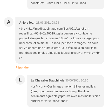
constructif. Bravo !<br /> <br /> <br /> <br />
A
Aniort Jean
28/06/2011 08:23
<br /> http://img66.xooimage.com/files/d/7/1/canet-en-
roussill...an-01-1--2a40019.jpg la demeure vicontale ne
pouvait etre que la , et comme 100m² , je trouve ca leger pour
un viconte et sa meute , je<br /> pensse a 2 etages . en sous
sol y'a encore une autre citerne . a la féte de la fin aout je te
prendrais des photos plus detaillées si tu veut<br /> <br /> <br
/>
Répondre
L
Le Chevalier Dauphinois
30/06/2011 20:36
<br /> <br /> Ces images me font titiller les mollets
(heu, .. pour marcher vers ce bourg. Point de
sentiments agréable j'éprouve avec mes mollets bien
sur)<br /> <br /> <br /> <br />