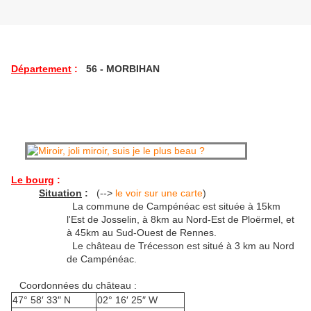
Département
:
56 - MORBIHAN
Le bourg
:
Situation
:
(-->
le voir sur une carte
)
La commune de Campénéac est située à 15km
l'Est de Josselin, à 8km au Nord-Est de Ploërmel, et
à 45km au Sud-Ouest de Rennes.
Le château de Trécesson est situé à 3 km au Nord
de Campénéac.
Coordonnées du château :
47° 58′ 33″ N
02° 16′ 25″ W