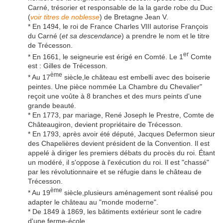
Carné, trésorier et responsable de la la garde robe du Duc
(
voir titres de noblesse
) de Bretagne Jean V.
* En 1494, le roi de France Charles VIII autorise François
du Carné (
et sa descendance
) a prendre le nom et le titre
de Trécesson.
er
* En 1661, le seigneurie est érigé en Comté. Le 1
Comte
est : Gilles de Trécesson.
ème
* Au 17
siècle,le château est embelli avec des boiserie
peintes. Une pièce nommée La Chambre du Chevalier"
reçoit une voûte à 8 branches et des murs peints d'une
grande beauté.
* En 1773, par mariage, René Joseph le Prestre, Comte de
Châteaugiron, devient propriétaire de Trécesson.
* En 1793, après avoir été député, Jacques Defermon sieur
des Chapelières devient président de la Convention. Il est
appelé à diriger les premiers débats du procès du roi. Étant
un modéré, il s'oppose à l'exécution du roi. Il est "chassé"
par les révolutionnaire et se réfugie dans le château de
Trécesson.
ème
* Au 19
siècle,plusieurs aménagement sont réalisé pou
adapter le château au "monde moderne".
* De 1849 à 1869, les bâtiments extérieur sont le cadre
d'une ferme-école.