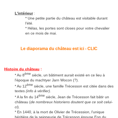
L'intérieur
:
* Une petite partie du château est visitable durant
l'été.
* Hélas, les portes sont closes pour votre chevalier
en ce mois de mai.
Le diaporama du château est ici - CLIC
Histoire du château
:
ème
* Au 8
siècle, un bâtiment aurait existé en ce lieu à
l'époque du machtyer Jarn Wocon (?).
ème
* Au 12
siècle, une famille Trécesson est citée dans des
textes
(info à vérifier)
.
ème
* A la fin du 14
siècle, Jean de Trécesson fait bâtir un
château (
de nombreux historiens doutent que ce soit celui-
ci
).
* En 1440, à la mort de Olivier de Trécession, l'unique
héritière de la seigneurie de Trécesson épouse Eon du