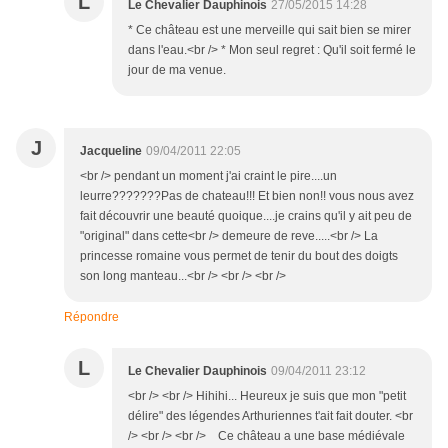
L
Le Chevalier Dauphinois
27/05/2015 14:28
* Ce château est une merveille qui sait bien se mirer
dans l'eau.<br /> * Mon seul regret : Qu'il soit fermé le
jour de ma venue.
J
Jacqueline
09/04/2011 22:05
<br /> pendant un moment j'ai craint le pire....un
leurre???????Pas de chateau!!! Et bien non!! vous nous avez
fait découvrir une beauté quoique....je crains qu'il y ait peu de
"original" dans cette<br /> demeure de reve.....<br /> La
princesse romaine vous permet de tenir du bout des doigts
son long manteau...<br /> <br /> <br />
Répondre
L
Le Chevalier Dauphinois
09/04/2011 23:12
<br /> <br /> Hihihi... Heureux je suis que mon "petit
délire" des légendes Arthuriennes t'ait fait douter. <br
/> <br /> <br /> Ce château a une base médiévale