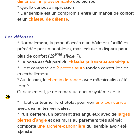
dimension impressionnante
des pierres.
* Quelle curieuse impression !
* L'ensemble est un compromis entre un manoir de confort
et un
château de défense
.
Les défenses
* Normalement, la porte d'accès d'un bâtiment fortifié est
précédée par un pont-levis, mais celui-ci a disparu pour
ème
plus de confort (
19
siècle ?
).
* La porte est fait parti du
châtelet puissant et esthétique
.
* Il est composé de
2 petites tours
rondes construites en
encorbellement.
* Au dessus, le
chemin de ronde
avec mâchicoulis a été
fermé.
Curieusement, je ne remarque aucun système de tir !
* Il faut contourner le châtelet pour voir
une tour carrée
avec des fentes verticales.
* Puis derrière, un bâtiment très anguleux avec de
larges
pierres d'angle
et des murs au parement très abîmé;
comporte
une archère-canonnière
qui semble avoir été
ajoutée.