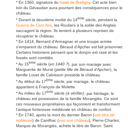
* En 1360, signature du
traité de Brétigny
. Cet acte bien
loin du Gévaudan aura pourtant des conséquences pour le
château.
ème
* Durant la deuxième moitié du 14
siècle, pendant la
Guerre de Cent Ans
, les Routiers à la solde des Anglais
saccagent la région. Ils tentent à plusieurs reprises de
récupérer le château.
* En 1414, Bernard d'Armagnac et une troupe armée
s'emparent du château. Béraud d'Apcher est fait prisonnier.
Certains historiens pensent que le donjon est rasé et les
fossés sont comblés.
ème
* Au 15
siècle (
en 1440 ?
),
par son mariage avec
Marguerite de Murat (
petite fille de Béraud d'Apcher
), la
famille Louet de Calvisson possède le château.
ème
* Au début du 17
siècle, par mariage, le château
appartient à François de Molette.
ème
* Au milieu du 17
siècle
(à vérifier)
,
par héritage, le
château est possession de la famille Morangiès. Ce sont
ces nouveaux propriétaires qui façonnent et transforment
l'antique forteresse médiévale en château de confort.
* En 1740, après la mort du dernier Baron (
voir titre de
noblesse
) de Canilhac (
voir son château
), Pierre-Charles,
Marquis de Morangiès, achète le titre de Baron.
Saint