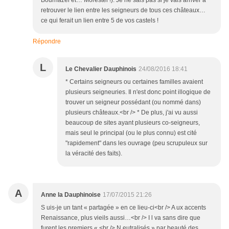
Bournazel et… Morestel !). Je ne sais pas si je vais arriver à
retrouver le lien entre les seigneurs de tous ces châteaux…
ce qui ferait un lien entre 5 de vos castels !
Répondre
L
Le Chevalier Dauphinois
24/08/2016 18:41
* Certains seigneurs ou certaines familles avaient
plusieurs seigneuries. Il n'est donc point illogique de
trouver un seigneur possédant (ou nommé dans)
plusieurs châteaux.<br /> * De plus, j'ai vu aussi
beaucoup de sites ayant plusieurs co-seigneurs,
mais seul le principal (ou le plus connu) est cité
"rapidement" dans les ouvrage (peu scrupuleux sur
la véracité des faits).
A
Anne la Dauphinoise
17/07/2015 21:26
S uis-je un tant « partagée » en ce lieu-ci<br /> A ux accents
Renaissance, plus vieils aussi…<br /> I l va sans dire que
furent les premiers « <br /> N eutralisés » par beauté des