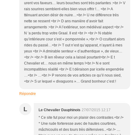
urent vos faveurs… leurs bouches sont très parlantes :<br /> V
rais sourires semblent-elles bien vous offrir !… <br /> A
tténuant ancien désir de nuire…<br /> U ne différence très
nette se ressent <br /> D ans manière d’avoir fait
arrangements :<br /> A l’extérieur, son médiéval aspect <br />
N ‘a perdu trop votre Graal. Il est <br /> <br /> N otable
qu’intérieure cour s’est « pomponnée »,<br /> O ccultant alors
rides du passé…<br /> T out n’est qu’apparat, n’ayant à mes
yeux <br /> A dmirable senteur « d’authentique », de vieux…
<br /> <br /> B ien rêveur cela a laissé pourtant<br /> E t
Chevalier et… nous en même temps !<br /> N e sont
incompatibles réalité <br /> E t déraison par icelle engendrée
…<br /> …<br /> P renons de vos articles ce qu’il nous sied,
<br /> S ur lequel « divaguons »… Grand bonheur c’est !
Répondre
L
Le Chevalier Dauphinois
27/07/2015 12:17
* Ce site fut pour moi un plaisir des contrastes.<br />
* Une rude forteresse avec de hautes courtines,
mâchicoulis et des tours très défensives...<br /> ....