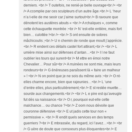
derniers. <br /> T outefois, ne renié-je belle ouvrage<br /> <br
/> A ccomplie par ces sculpteurs d’un autre âge.<br /> L ‘heur
n’a t-elle de me seoir car j’aime surtout<br /> B ravoure que
dénotent les austères atouts « <br /> A rchaïques », comme
cette échauguette montrée :<br /> N ‘est-elle entière, mais fort
bien… culottée !<br /> <br /> S ont ensuite de sobres
mâchicoulis ;<br /> U n chemin de ronde que moult j’apprécie.
<br /> R endent ces détails castel fort attirant,<br /> <br /> L
umière mise ainsi sur défenses d’antan…<br /> I l ne faut
oublier les tours qui surent<br /> M ettre en émoi notre
Chevalier… Pour sûr<br /> A rruinées ne sont mie, mais leurs
rondeurs<br /> G énéreuses paraîssent là « faire un malheur
» ! <br /> N on point que je ne sois du même avis :<br /> O nt-
elles charme encore, bien que rajeunies…<br /> L ‘une
d’entre elles, plus particulièrement,<br /> E st restée muette…
sourde aux changements.<br /> <br /> L e pire est qu’aveugle
fut dès sa naissance.<br /> O r, pourquoi eut-elle cette
malchance… ou chance ?<br /> Z oom nous dévoile que
couronne défensive <br /> E ut jadis cette tour non «
permissive ». <br /> R endit quels services en des temps
guerriers ?<br /> E mbrassée, du regard, ici l’avez…<br /> <br
/> G uère de doute que consoeurs plus éloquentes<br /> E