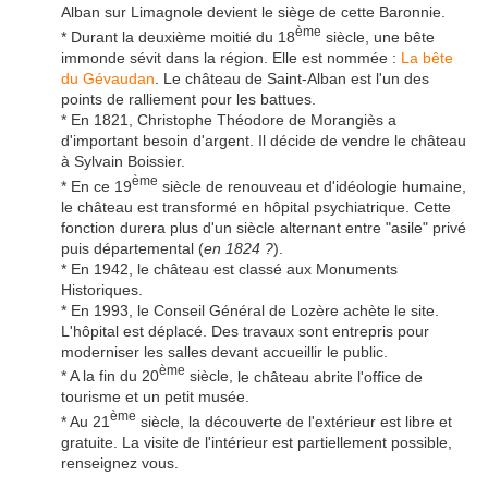
Alban sur Limagnole devient le siège de cette Baronnie.
ème
* Durant la deuxième moitié du 18
siècle, une bête
immonde sévit dans la région. Elle est nommée :
La bête
du Gévaudan
. Le château de Saint-Alban est l'un des
points de ralliement pour les battues.
* En 1821, Christophe Théodore de Morangiès a
d'important besoin d'argent. Il décide de vendre le château
à Sylvain Boissier.
ème
* En ce 19
siècle
de renouveau et d'idéologie humaine,
le château est transformé en hôpital psychiatrique. Cette
fonction durera plus d'un siècle alternant entre "asile" privé
puis départemental (
en 1824 ?
).
* En 1942, le château est classé aux Monuments
Historiques.
* En 1993, le Conseil Général de Lozère achète le site.
L'hôpital est déplacé. Des travaux sont entrepris pour
moderniser les salles devant accueillir le public.
ème
* A la fin du 20
siècle,
le château abrite l'office de
tourisme et un petit musée.
ème
* Au 21
siècle, la découverte de l'extérieur est libre et
gratuite. La visite de l'intérieur est partiellement possible,
renseignez vous.