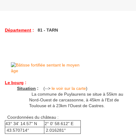
Département
:
81 - TARN
Le bourg
:
Situation
:
(-->
le voir sur la carte
)
La commune de Puylaurens se situe à 55km au
Nord-Ouest de carcassonne, à 45km à l'Est de
Toulouse et à 23km l'Ouest de Castres.
Coordonnées du château :
43° 34' 14.57" N
2° 0' 58.612" E
43.570714°
2.016281°