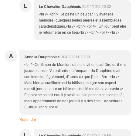
L
Le Chevalier Dauphinois
05/04/2011 20:32
<br /> <br /> Je peste un peu car il y avait (de
mémoire) quelques belles pierres et assemblages
caractéristiques.<br /> <br /> <br /> Un jour peut être
je retournerai en ce lieu.<br /> <br /> <br /> <br />
A
Anne la Dauphinoise
30/03/2011 20:38
<br /> Ce Simon de Montfort, où ne le vit-on pas! Dire qu'il vint
jusque dans le Valentinois, et s'emparer du Dauphiné était
son intention également, d'après ce que j'ai lu. Brrr...<br />
Mais bien accueillante est la bâtisse, malgré son aspect
massif (normal pour un bâtiment fortifié me direz-vous)<br />
Et point ne sais si eau il y avait sous le pont en ces temps-là,
mais apparemment de nos jours il y a des flots... de voitures
!...<br /> <br /> <br />
Répondre
L