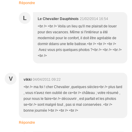
Répondre
L
Le Chevalier Dauphinois
21/02/2014 16:54
<br /> <br /> Voila un lieu qu'il me plairait de louer
pour des vacances. Même si l'intérieur a été
modernisé pour le confort, il doit être agréable de
dormir ddans une telle batisse.<br /> <br /> <br />
Avez vous pris quelques photos ?<br /> <br /> <br />
<br />
V
vikki
04/04/2011 09:22
<br /> ma foi ! cher Chevalier ,quelques siècles<br /> plus tard
, vous n'avez rien oublié de ce<br /> château ; votre résumé ,
pour nous le faire<br /> découvrir , est parfait et les photos
se<br /> sont malgré tout , pas si mal conservées .<br />
bonne journée !<br /> <br /> <br />
Répondre