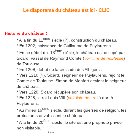
Le diaporama du château est ici - CLIC
Histoire du château
:
ème
* A la fin du 11
siècle (?), construction du château.
* En 1202, naissance de Guillaume de Puylaurens.
ème
* En ce début du 13
siècle, le château est occupé par
Sicard, vassal de Raymond Comte (
voir titre de noblesse
)
de Toulouse.
* En 1209, début de la croisade des Albigeois.
* Vers 1210 (?), Sicard, seigneur de Puylaurens, rejoint le
Comte de Toulouse. Simon de Monfort devient le seigneur
du château.
* Vers 1220, Sicard récupère son château.
* En 1228, le roi Louis VIII (
voir liste des rois
) dort à
Puylaurens.
ème
* Au milieu 16
siècle, durant les guerres de religion, les
protestants envahissent le château.
ème
* A la fin du 20
siècle, le site est une propriété privée
non visitable.