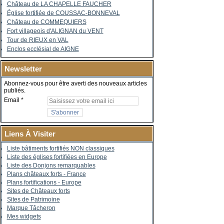
Château de LA CHAPELLE FAUCHER
Église fortifiée de COUSSAC-BONNEVAL
Château de COMMEQUIERS
Fort villageois d'ALIGNAN du VENT
Tour de RIEUX en VAL
Enclos ecclésial de AIGNE
Newsletter
Abonnez-vous pour être averti des nouveaux articles
publiés.
Email
Liens À Visiter
Liste bâtiments fortifiés NON classiques
Liste des églises fortifiées en Europe
Liste des Donjons remarquables
Plans châteaux forts - France
Plans fortifications - Europe
Sites de Châteaux forts
Sites de Patrimoine
Marque Tâcheron
Mes widgets