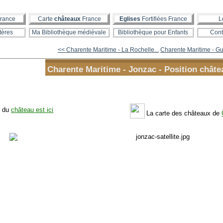
rance
Carte
châteaux
France
Eglises
Fortifiées France
L
tères
Ma Bibliothèque médiévale
Bibliothèque pour Enfants
Cont
<< Charente Maritime - La Rochelle...
Charente Maritime - Gui
Charente Maritime - Jonzac - Position châte
n du
château est ici
La carte des châteaux de