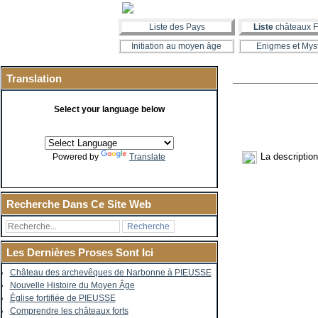
Liste des Pays
Liste
châteaux F
Initiation au moyen âge
Enigmes et Mys
Translation
Select your language below
La descriptio
Powered by
Translate
Recherche Dans Ce Site Web
Les Dernières Proses Sont Ici
Château des archevêques de Narbonne à PIEUSSE
Nouvelle Histoire du Moyen Âge
Église fortifiée de PIEUSSE
Comprendre les châteaux forts