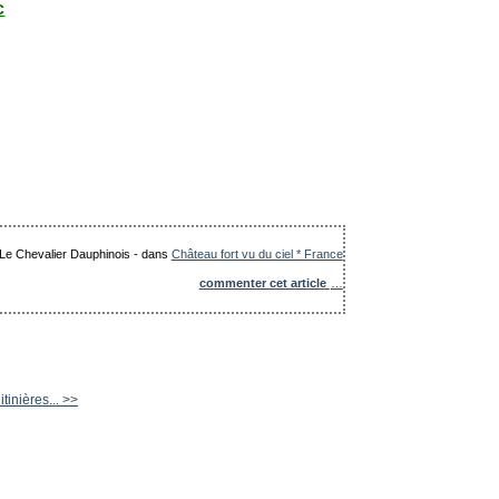
c
: Le Chevalier Dauphinois
-
dans
Château fort vu du ciel * France
commenter cet article
…
tinières... >>