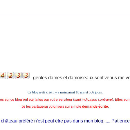
gentes dames et damoiseaux sont venus me voir
Ce blog a été créé il y a maintenant 18 ans et
556 jours.
s sur ce blog ont été faites par votre serviteur (
sauf indication contraire
). Elles so
Je les partagerai volontiers sur simple
demande écrite
.
hâteau préféré n'est peut être pas dans mon blog...... Patience, il e