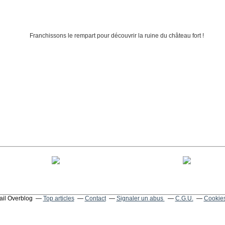
tail Overblog
Top articles
Contact
Signaler un abus
C.G.U.
Cookies