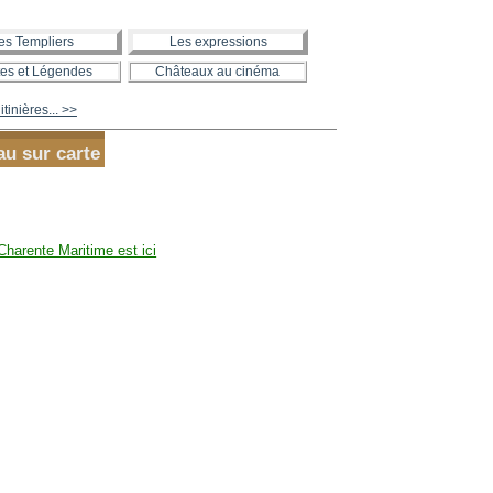
es Templiers
Les expressions
es et Légendes
Châteaux au cinéma
tinières... >>
au sur carte
Charente Maritime est ici