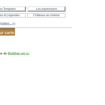
es Templiers
Les expressions
es et Légendes
Châteaux au cinéma
osition... >>
ur carte
aux du
Morbihan est ici