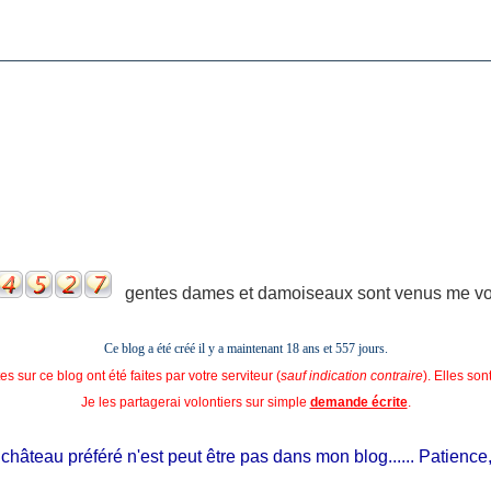
gentes dames et damoiseaux sont venus me voir
Ce blog a été créé il y a maintenant 18 ans et
557 jours.
s sur ce blog ont été faites par votre serviteur (
sauf indication contraire
). Elles so
Je les partagerai volontiers sur simple
demande écrite
.
âteau préféré n'est peut être pas dans mon blog...... Patience, il e