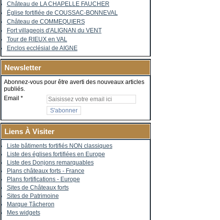
Château de LA CHAPELLE FAUCHER
Église fortifiée de COUSSAC-BONNEVAL
Château de COMMEQUIERS
Fort villageois d'ALIGNAN du VENT
Tour de RIEUX en VAL
Enclos ecclésial de AIGNE
Newsletter
Abonnez-vous pour être averti des nouveaux articles
publiés.
Email
Liens À Visiter
Liste bâtiments fortifiés NON classiques
Liste des églises fortifiées en Europe
Liste des Donjons remarquables
Plans châteaux forts - France
Plans fortifications - Europe
Sites de Châteaux forts
Sites de Patrimoine
Marque Tâcheron
Mes widgets