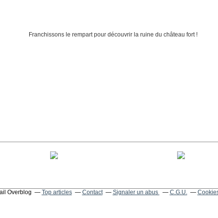
tail Overblog
Top articles
Contact
Signaler un abus
C.G.U.
Cookies