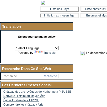
Liste des Pays
Liste
châteaux F
Initiation au moyen âge
Enigmes et Mys
Translation
Select your language below
La description
Powered by
Translate
Recherche Dans Ce Site Web
Les Dernières Proses Sont Ici
Château des archevêques de Narbonne à PIEUSSE
Nouvelle Histoire du Moyen Âge
Église fortifiée de PIEUSSE
Comprendre les châteaux forts