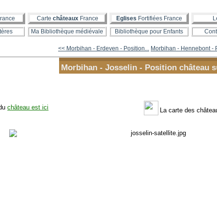
rance
Carte
châteaux
France
Eglises
Fortifiées France
L
tères
Ma Bibliothèque médiévale
Bibliothèque pour Enfants
Cont
<< Morbihan - Erdeven - Position...
Morbihan - Hennebont - P
Morbihan - Josselin - Position château s
 du
château est ici
La carte des châte