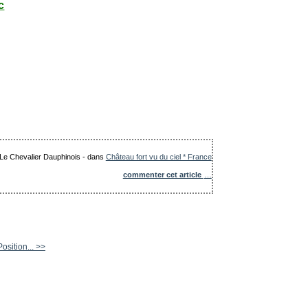
c
: Le Chevalier Dauphinois
-
dans
Château fort vu du ciel * France
commenter cet article
…
osition... >>