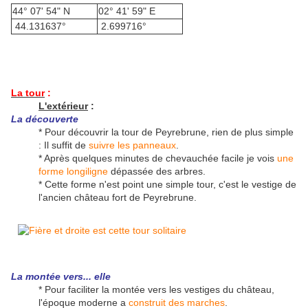
44° 07' 54" N
02° 41' 59" E
44.131637°
2.699716°
La tour
:
L'extérieur
:
La découverte
* Pour découvrir la tour de Peyrebrune, rien de plus simple
: Il suffit de
suivre les panneaux
.
* Après quelques minutes de chevauchée facile je vois
une
forme longiligne
dépassée des arbres.
* Cette forme n'est point une simple tour, c'est le vestige de
l'ancien château fort de Peyrebrune.
La montée vers... elle
* Pour faciliter la montée vers les vestiges du château,
l'époque moderne a
construit des marches
.