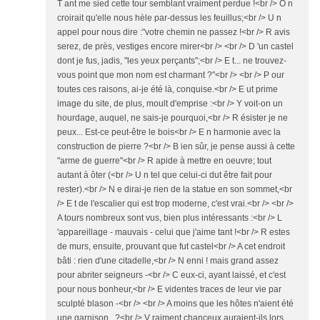
T ant me sied cette tour semblant vraiment perdue !<br /> O n
croirait qu'elle nous hèle par-dessus les feuillus;<br /> U n
appel pour nous dire :"votre chemin ne passez !<br /> R avis
serez, de près, vestiges encore mirer<br /> <br /> D 'un castel
dont je fus, jadis, "les yeux perçants";<br /> E t... ne trouvez-
vous point que mon nom est charmant ?"<br /> <br /> P our
toutes ces raisons, ai-je été là, conquise.<br /> E ut prime
image du site, de plus, moult d'emprise :<br /> Y voit-on un
hourdage, auquel, ne sais-je pourquoi,<br /> R ésister je ne
peux... Est-ce peut-être le bois<br /> E n harmonie avec la
construction de pierre ?<br /> B ien sûr, je pense aussi à cette
"arme de guerre"<br /> R apide à mettre en oeuvre; tout
autant à ôter (<br /> U n tel que celui-ci dut être fait pour
rester).<br /> N e dirai-je rien de la statue en son sommet,<br
/> E t de l'escalier qui est trop moderne, c'est vrai.<br /> <br />
A tours nombreux sont vus, bien plus intéressants :<br /> L
'appareillage - mauvais - celui que j'aime tant !<br /> R estes
de murs, ensuite, prouvant que fut castel<br /> A cet endroit
bâti : rien d'une citadelle,<br /> N enni ! mais grand assez
pour abriter seigneurs -<br /> C eux-ci, ayant laissé, et c'est
pour nous bonheur,<br /> E videntes traces de leur vie par
sculpté blason -<br /> <br /> A moins que les hôtes n'aient été
une garnison...?<br /> V raiment chanceux auraient-ils lors