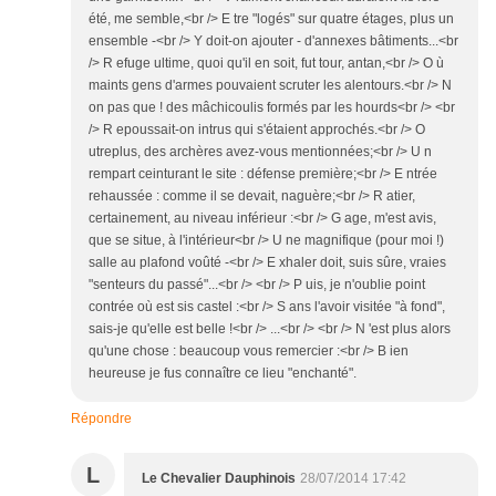
été, me semble,<br /> E tre "logés" sur quatre étages, plus un
ensemble -<br /> Y doit-on ajouter - d'annexes bâtiments...<br
/> R efuge ultime, quoi qu'il en soit, fut tour, antan,<br /> O ù
maints gens d'armes pouvaient scruter les alentours.<br /> N
on pas que ! des mâchicoulis formés par les hourds<br /> <br
/> R epoussait-on intrus qui s'étaient approchés.<br /> O
utreplus, des archères avez-vous mentionnées;<br /> U n
rempart ceinturant le site : défense première;<br /> E ntrée
rehaussée : comme il se devait, naguère;<br /> R atier,
certainement, au niveau inférieur :<br /> G age, m'est avis,
que se situe, à l'intérieur<br /> U ne magnifique (pour moi !)
salle au plafond voûté -<br /> E xhaler doit, suis sûre, vraies
"senteurs du passé"...<br /> <br /> P uis, je n'oublie point
contrée où est sis castel :<br /> S ans l'avoir visitée "à fond",
sais-je qu'elle est belle !<br /> ...<br /> <br /> N 'est plus alors
qu'une chose : beaucoup vous remercier :<br /> B ien
heureuse je fus connaître ce lieu "enchanté".
Répondre
L
Le Chevalier Dauphinois
28/07/2014 17:42