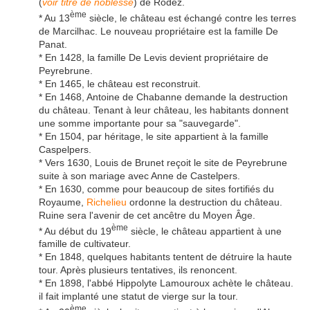
(
voir titre de noblesse
) de Rodez.
ème
* Au 13
siècle, le château est échangé contre les terres
de Marcilhac. Le nouveau propriétaire est la famille De
Panat.
* En 1428, la famille De Levis devient propriétaire de
Peyrebrune.
* En 1465, le château est reconstruit.
* En 1468, Antoine de Chabanne demande la destruction
du château. Tenant à leur château, les habitants donnent
une somme importante pour sa "sauvegarde".
* En 1504, par héritage, le site appartient à la famille
Caspelpers.
* Vers 1630, Louis de Brunet reçoit le site de Peyrebrune
suite à son mariage avec Anne de Castelpers.
* En 1630, comme pour beaucoup de sites fortifiés du
Royaume,
Richelieu
ordonne la destruction du château.
Ruine sera l'avenir de cet ancêtre du Moyen Âge.
ème
* Au début du 19
siècle, le château appartient à une
famille de cultivateur.
* En 1848, quelques habitants tentent de détruire la haute
tour. Après plusieurs tentatives, ils renoncent.
* En 1898, l'abbé Hippolyte Lamouroux achète le château.
il fait implanté une statut de vierge sur la tour.
ème