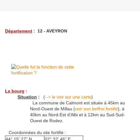
Département
:
12 - AVEYRON
Le bourg
:
Situation
:
(
--> le voir sur une carte
)
La commune de Calmont est située à 45km au
Nord-Ouest de Millau (
voir son beffroi fortifié
), à
40km au Nord-Est d'Albi et à 12km au Sud-Sud-
Ouest de Rodez.
Coordonnées du site fortifié :
44° 15' 27" N
02° 32' 46" E