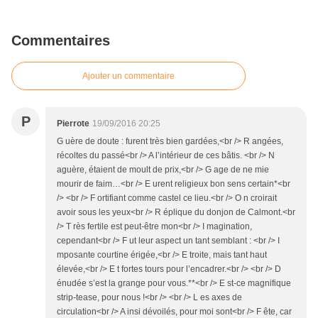
Commentaires
Ajouter un commentaire
P
Pierrote
19/09/2016 20:25
G uère de doute : furent très bien gardées,<br /> R angées,
récoltes du passé<br /> A l’intérieur de ces bâtis. <br /> N
aguère, étaient de moult de prix,<br /> G age de ne mie
mourir de faim…<br /> E urent religieux bon sens certain*<br
/> <br /> F ortifiant comme castel ce lieu.<br /> O n croirait
avoir sous les yeux<br /> R éplique du donjon de Calmont.<br
/> T rès fertile est peut-être mon<br /> I magination,
cependant<br /> F ut leur aspect un tant semblant : <br /> I
mposante courtine érigée,<br /> E troite, mais tant haut
élevée,<br /> E t fortes tours pour l’encadrer.<br /> <br /> D
énudée s’est la grange pour vous.**<br /> E st-ce magnifique
strip-tease, pour nous !<br /> <br /> L es axes de
circulation<br /> A insi dévoilés, pour moi sont<br /> F ête, car