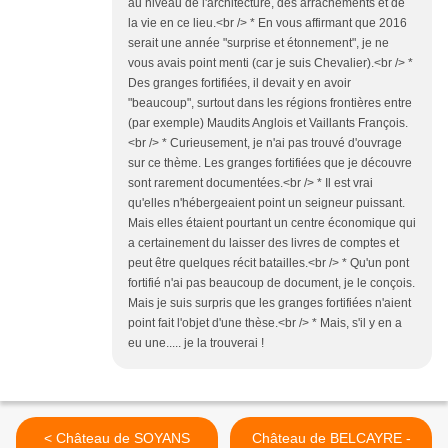
au niveau de l'architecture, des arrachements et de
la vie en ce lieu.<br /> * En vous affirmant que 2016
serait une année "surprise et étonnement", je ne
vous avais point menti (car je suis Chevalier).<br /> *
Des granges fortifiées, il devait y en avoir
"beaucoup", surtout dans les régions frontières entre
(par exemple) Maudits Anglois et Vaillants François.
<br /> * Curieusement, je n'ai pas trouvé d'ouvrage
sur ce thème. Les granges fortifiées que je découvre
sont rarement documentées.<br /> * Il est vrai
qu'elles n'hébergeaient point un seigneur puissant.
Mais elles étaient pourtant un centre économique qui
a certainement du laisser des livres de comptes et
peut être quelques récit batailles.<br /> * Qu'un pont
fortifié n'ai pas beaucoup de document, je le conçois.
Mais je suis surpris que les granges fortifiées n'aient
point fait l'objet d'une thèse.<br /> * Mais, s'il y en a
eu une..... je la trouverai !
< Château de SOYANS
Château de BELCAYRE -