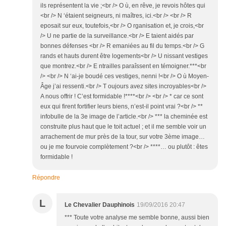
ils représentent la vie ;<br /> O ù, en rêve, je revois hôtes qui
<br /> N ‘étaient seigneurs, ni maîtres, ici.<br /> <br /> R
eposait sur eux, toutefois,<br /> O rganisation et, je crois,<br
/> U ne partie de la surveillance.<br /> E taient aidés par
bonnes défenses <br /> R emaniées au fil du temps.<br /> G
rands et hauts durent être logements<br /> U nissant vestiges
que montrez.<br /> E ntrailles paraîssent en témoigner.***<br
/> <br /> N ‘ai-je boudé ces vestiges, nenni !<br /> O ù Moyen-
Âge j’ai ressenti.<br /> T oujours avez sites incroyables<br />
A nous offrir ! C’est formidable !****<br /> <br /> * car ce sont
eux qui firent fortifier leurs biens, n’est-il point vrai ?<br /> **
infobulle de la 3e image de l’article.<br /> *** la cheminée est
construite plus haut que le toit actuel ; et il me semble voir un
arrachement de mur près de la tour, sur votre 3ème image…
ou je me fourvoie complètement ?<br /> ****… ou plutôt : êtes
formidable !
Répondre
L
Le Chevalier Dauphinois
19/09/2016 20:47
*** Toute votre analyse me semble bonne, aussi bien