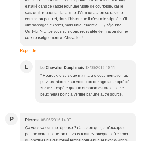
lors, non ?… !<br /> … Mais, apparemment, « mon » Rodrigue
est allé dans ce castel pour une visite de courtoisie, car je
sais qu’il fréquentait la famille d’Armagnac (on se rassure
comme on peut) et, dans l’historique il n’est mie stipulé qu’il
vint saccager le castel, mais uniquement qu’il y séjourna…
Ouf !<br /> … Je vous suis donc redevable de m’avoir donné
ce « renseignement », Chevalier !
Répondre
L
Le Chevalier Dauphinois
13/06/2016 18:11
* Heureux je suis que ma maigre documentation ait
pu vous informer sur votre personnage tant apprécié.
<br /> * J'espère que l'information est vraie. Je ne
peux hélas point la vérifier par une autre source.
P
Pierrote
08/06/2016 14:07
Ça vous va comme réponse ? (faut bien que je m’occupe un
peu de votre instruction !… vous n’auriez oncques dû clamer
qu’oncques n’avez trouvé temps pour estudier !)<br /> <br />