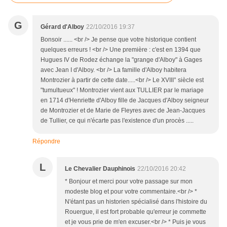
G
Gérard d'Alboy
22/10/2016 19:37
Bonsoir ...... <br /> Je pense que votre historique contient
quelques erreurs ! <br /> Une première : c'est en 1394 que
Hugues IV de Rodez échange la "grange d'Alboy" à Gages
avec Jean I d'Alboy. <br /> La famille d'Alboy habitera
Montrozier à partir de cette date.....<br /> Le XVIII° siècle est
"tumultueux" ! Montrozier vient aux TULLIER par le mariage
en 1714 d'Henriette d'Alboy fille de Jacques d'Alboy seigneur
de Montrozier et de Marie de Fleyres avec de Jean-Jacques
de Tullier, ce qui n'écarte pas l'existence d'un procès .....
Répondre
L
Le Chevalier Dauphinois
22/10/2016 20:42
* Bonjour et merci pour votre passage sur mon
modeste blog et pour votre commentaire.<br /> *
N'étant pas un historien spécialisé dans l'histoire du
Rouergue, il est fort probable qu'erreur je commette
et je vous prie de m'en excuser.<br /> * Puis je vous