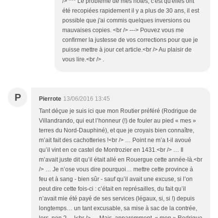
/> *** Le problème de mes notes, c'est qu'elles ont
été recopiées rapidement il y a plus de 30 ans, il est
possible que j'ai commis quelques inversions ou
mauvaises copies. <br /> ---> Pouvez vous me
confirmer la justesse de vos corrections pour que je
puisse mettre à jour cet article.<br /> Au plaisir de
vous lire.<br /> .
P
Pierrote
13/06/2016 13:45
Tant déçue je suis ici que mon Routier préféré (Rodrigue de
Villandrando, qui eut l’honneur (!) de fouler au pied « mes »
terres du Nord-Dauphiné), et que je croyais bien connaître,
m’ait fait des cachotteries !<br /> … Point ne m’a t-il avoué
qu’il vint en ce castel de Montrozier en 1431.<br /> … Il
m’avait juste dit qu’il était allé en Rouergue cette année-là.<br
/> … Je n’ose vous dire pourquoi… mettre cette province à
feu et à sang - bien sûr - sauf qu’il avait une excuse, si l’on
peut dire cette fois-ci : c’était en représailles, du fait qu’il
n’avait mie été payé de ses services (légaux, si, si !) depuis
longtemps… un tant excusable, sa mise à sac de la contrée,