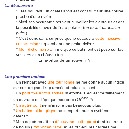
L'extérieur
:
La découverte
* Très souvent, un château fort est construit sur une colline
proche d'une rivière.
* Ainsi ses occupants peuvent surveiller les alentours et ont
la possibilité d'avoir de l'eau potable (
en forant parfois un
puits
.).
* C'est donc sans surprise que je découvre
cette massive
construction
surplombant une petite rivière.
*
Mon dictionnaire
affirme que ce bâtiment est posé sur les
vestiges d'un château fort.
En a-t-il gardé un souvenir ?
Les premiers indices
* Un rempart avec
une tour ronde
ne me donne aucun indice
sur son origine. Trop arasés et refaits ils sont.
* Un
pont fixe à trois arches
m'étonne. Ceci est certainement
ème
un ouvrage de l'époque moderne (
18
?
).
*
Un autre pont
ne m'inspire pas beaucoup plus.
*
Un bâtiment longiligne
ne comporte aucun système
défensif.
* Mon espoir renaît en
découvrant cette paroi
dont les trous
de boulin (
voir vocabulaire
) et les ouvertures carrées me