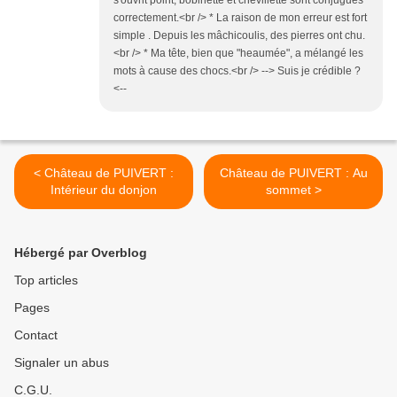
s'ouvrit point, bobinette et chevillette sont conjugués
correctement.<br /> * La raison de mon erreur est fort
simple . Depuis les mâchicoulis, des pierres ont chu.
<br /> * Ma tête, bien que "heaumée", a mélangé les
mots à cause des chocs.<br /> --> Suis je crédible ?
<--
< Château de PUIVERT :
Château de PUIVERT : Au
Intérieur du donjon
sommet >
Hébergé par Overblog
Top articles
Pages
Contact
Signaler un abus
C.G.U.