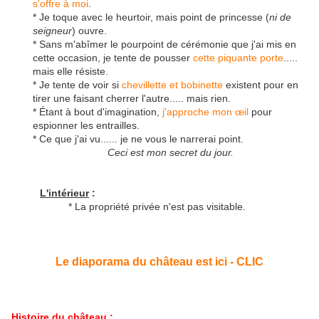
s'offre à moi
.
* Je toque avec le heurtoir, mais point de princesse (
ni de
seigneur
) ouvre.
* Sans m'abîmer le pourpoint de cérémonie que j'ai mis en
cette occasion, je tente de pousser
cette piquante porte
.....
mais elle résiste.
* Je tente de voir si
chevillette et bobinette
existent pour en
tirer une faisant cherrer l'autre..... mais rien.
* Étant à bout d'imagination,
j'approche mon œil
pour
espionner les entrailles.
* Ce que j'ai vu...... je ne vous le narrerai point.
Ceci est mon secret du jour.
L'intérieur
:
* La propriété privée n'est pas visitable.
Le diaporama du château est ici - CLIC
Histoire du château
: