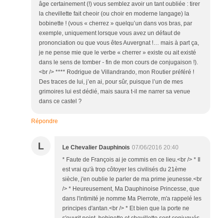
âge certainement (!) vous semblez avoir un tant oubliée : tirer
la chevillette fait cheoir (ou choir en moderne langage) la
bobinette ! (vous « cherrez » quelqu’un dans vos bras, par
exemple, uniquement lorsque vous avez un défaut de
prononciation ou que vous êtes Auvergnat !… mais à part ça,
je ne pense mie que le verbe « cherrer » existe ou ait existé
dans le sens de tomber - fin de mon cours de conjugaison !).
<br /> **** Rodrigue de Villandrando, mon Routier préféré !
Des traces de lui, j’en ai, pour sûr, puisque l’un de mes
grimoires lui est dédié, mais saura t-il me narrer sa venue
dans ce castel ?
Répondre
L
Le Chevalier Dauphinois
07/06/2016 20:40
* Faute de François ai je commis en ce lieu.<br /> * Il
est vrai qu'à trop côtoyer les civilisés du 21ème
siècle, j'en oublie le parler de ma prime jeunesse.<br
/> * Heureusement, Ma Dauphinoise Princesse, que
dans l'intimité je nomme Ma Pierrote, m'a rappelé les
principes d'antan.<br /> * Et bien que la porte ne