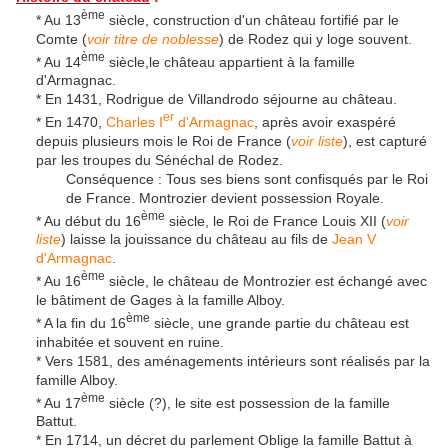
ème
* Au 13
siècle, construction d'un château fortifié par le
Comte (
voir titre de noblesse
) de Rodez qui y loge souvent.
ème
* Au 14
siècle,le château appartient à la famille
d'Armagnac.
* En 1431, Rodrigue de Villandrodo séjourne au château.
er
* En 1470,
Charles I
d'Armagnac
, après avoir exaspéré
depuis plusieurs mois le Roi de France (
voir liste
), est capturé
par les troupes du Sénéchal de Rodez.
Conséquence : Tous ses biens sont confisqués par le Roi
de France. Montrozier devient possession Royale.
ème
* Au début du 16
siècle, le Roi de France Louis XII (
voir
liste
) laisse la jouissance du château au fils de
Jean V
d'Armagnac
.
ème
* Au 16
siècle, le château de Montrozier est échangé avec
le bâtiment de Gages à la famille Alboy.
ème
* A la fin du 16
siècle, une grande partie du château est
inhabitée et souvent en ruine.
* Vers 1581, des aménagements intérieurs sont réalisés par la
famille Alboy.
ème
* Au 17
siècle (?), le site est possession de la famille
Battut.
* En 1714, un décret du parlement Oblige la famille Battut à