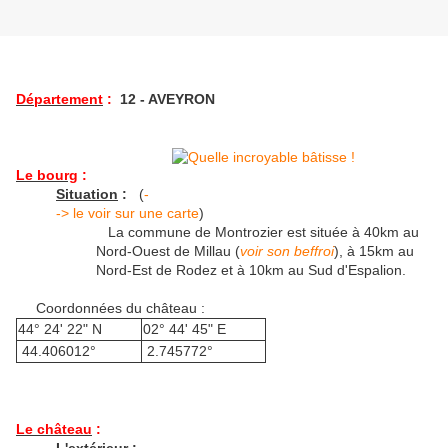
Département
:
12 - AVEYRON
Le bourg
:
Situation
:
(
-
-> le voir sur une carte
)
La commune de Montrozier est située à 40km au
Nord-Ouest de Millau (
voir son beffroi
), à 15km au
Nord-Est de Rodez et à 10km au Sud d'Espalion.
Coordonnées du château :
44° 24' 22" N
02° 44' 45" E
44.406012°
2.745772°
Le château
: