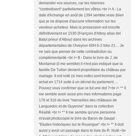
demander vos sources, car les miennes
"contredisent" partiellement les vôtres.<br /> A - La
date d'échange en août de 1394 semble vraie (bien
que je ne dispose d'aucune information sur les
vendeur-acheteur. Mais la possession est inscrite
définitivement en 1530 (François d'Alboy alias del
Batut prieur d'Alboy) dans les archives
départementales de l'Aveyron 60H 6-2 folio 21.... Je
ne sais que penser de cette contradiction ou
complémentarité.<br /> B - Dans le livre de J. de
Montarnal (il me semble) il n'est pas indiqué que la
famille De Tullier devient propriétaire du château par
mariage. Il est noté (si mes notes sont bonnes) par
achat en 1714 suite à un décret du parlement.....
Pouvez vous confirmer que ce fut une dot ?<br /> ** Il
me semble avoir aussi pris mes informations page
176 et 316 du livre "merveilles des châteaux de
Languedoc et de Guyenne" dans la collection
Réalité.<br /> ** Il me semble qu'une personne
m'avait photocopié le livre du Baron de Gaujal :
"Etudes historiques sur le Rouergue".<br /> ** Il doit
aussi y avoir un passage dans le livre de R. Noël.<br