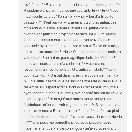
révélée<br /> E n chemin de ronde couvert et longeant<br />
R ésidence entière ; n’est-ce mie courant.<br /> <br /> A vec
mâchicoulis au pied* l’on a <br /> V rai « feu d’artifice de
beauté ».** N’ont pas<br /> E nnemis dû choisi, antan, ces
mots !<br /> Y associèrent-ils, m’est avis, plutôt <br /> R
avages des pluies de projectiles reçues.<br /> O nt, quand
tombaient, moult d’étoiles entrevues : <br /> N ‘était-ce
spectacle pyrotechnique vu !…<br /> <br /> R êvé de vous j’ai
- si, si !… en pourpoint ! -<br /> O piniâtrement tenter, mais en
vain,<br /> U ne entrée par magnifique huis clouté<br /> E n le
poussant, mais jamais n’a cédé. <br /> R ien qui ne
ressemblait à chevillette<br /> G arantissant chute*** de la
bobinette !<br /> U n œil dans la serrure vous a permis…<br
/> E t la suite ? secret que ne saurons mie !<br /> <br /> N ous
resterons sur aspect extérieur<br /> O ffensif plus trop, mais
ayant bonheur,<br /> T outefois, avoir gardé une allure<br /> A
ustère et guerrière malgré ouvertures.<br /> <br /> P our
l’historique, m’en vais voir si grimoires <br /> S avent trouver
traces de « mon » Routier notoire !****<br /> <br /> * au pied
du chemin de ronde…<br /> ** c’est de vous, dans le texte.<br
/> *** si je peux me permettre ici de vous rappeler votre
maternelle langue - le vieux-françois - qu’avec votre grand