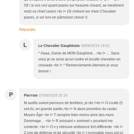
Oïl ! si vos croi quant piares sur heaume cheant, se meslèrent
motz es chief ceans.<br /> (Si chiéent sor mien Chevalier
piares, si voi lors en pâmoison cheoir !)
Répondre
L
Le Chevalier Dauphinois
08/06/2016 18:01
* Haaa, Dame de MON Dauphiné....<br /> .... Sans
vous je ne serai qu'un rustre et inculte chevalier en
croisade.<br /> * Remerciements éternels je vous
donne !
P
Pierrote
07/06/2016 20:16
M audits soient perceurs de fenêtres, je dis !<br /> O cculté (!)
ont-ils, en grande partie,<br /> N ature première du castel.
Moyen-Âge <br /> T ranspire bien moins ainsi des murs.
Dommage… <br /> R avissant « sommet » pourtant me
contente :<br /> O n y retrouve ambiance fort différente :<br />
Z one de défense et de sécurité <br /> I ncroyable nous est ici