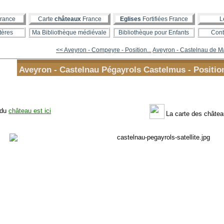
rance
Carte
châteaux
France
Eglises
Fortifiées France
L
tères
Ma Bibliothèque médiévale
Bibliothèque pour Enfants
Cont
<< Aveyron - Compeyre - Position...
Aveyron - Castelnau de Ma
Aveyron - Castelnau Pégayrols Castelmus - Positio
 du
château est ici
La carte des château