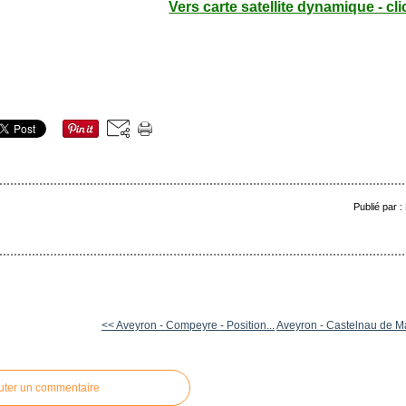
Vers carte satellite dynamique - cli
Publié par 
<< Aveyron - Compeyre - Position...
Aveyron - Castelnau de Ma
uter un commentaire