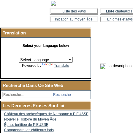
Liste des Pays
Liste
châteaux F
Initiation au moyen âge
Enigmes et Mys
Translation
Select your language below
La description
Powered by
Translate
Recherche Dans Ce Site Web
Les Dernières Proses Sont Ici
Château des archevêques de Narbonne à PIEUSSE
Nouvelle Histoire du Moyen Âge
Église fortifiée de PIEUSSE
Comprendre les châteaux forts