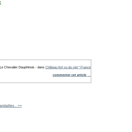
c
: Le Chevalier Dauphinois
-
dans
Château fort vu du ciel * France
commenter cet article
…
ndailles... >>