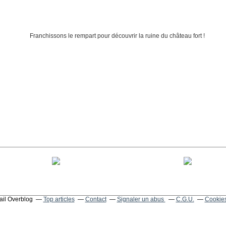
tail Overblog
Top articles
Contact
Signaler un abus
C.G.U.
Cookies