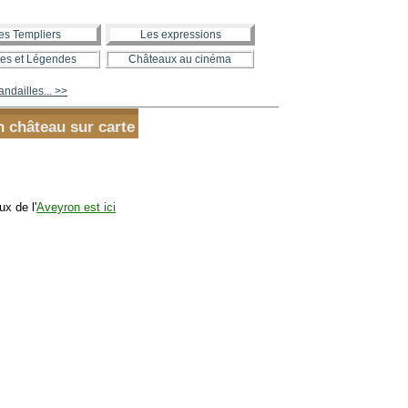
es Templiers
Les expressions
es et Légendes
Châteaux au cinéma
ndailles... >>
n château sur carte
x de l'
Aveyron est ici