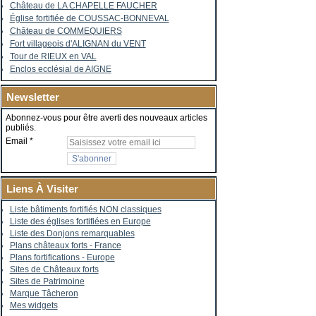
Château de LA CHAPELLE FAUCHER
Église fortifiée de COUSSAC-BONNEVAL
Château de COMMEQUIERS
Fort villageois d'ALIGNAN du VENT
Tour de RIEUX en VAL
Enclos ecclésial de AIGNE
Newsletter
Abonnez-vous pour être averti des nouveaux articles
publiés.
Email
Liens À Visiter
Liste bâtiments fortifiés NON classiques
Liste des églises fortifiées en Europe
Liste des Donjons remarquables
Plans châteaux forts - France
Plans fortifications - Europe
Sites de Châteaux forts
Sites de Patrimoine
Marque Tâcheron
Mes widgets