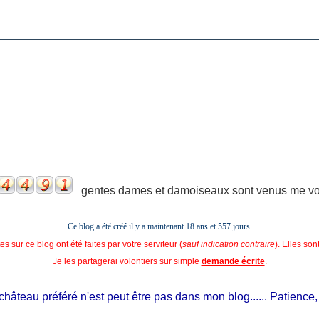
gentes dames et damoiseaux sont venus me voir
Ce blog a été créé il y a maintenant 18 ans et
557 jours.
s sur ce blog ont été faites par votre serviteur (
sauf indication contraire
). Elles so
Je les partagerai volontiers sur simple
demande écrite
.
âteau préféré n'est peut être pas dans mon blog...... Patience, il e