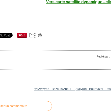
Vers carte satellite dynamique - cli
Publié par 
<< Aveyron - Bozouls Aboul -...
Aveyron - Bournazel - Posi
uter un commentaire