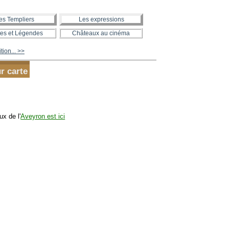
es Templiers
Les expressions
es et Légendes
Châteaux au cinéma
tion... >>
r carte
x de l'
Aveyron est ici