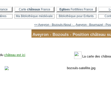
rance
Carte
châteaux
France
Eglises
Fortifiées France
L
tères
Ma Bibliothèque médiévale
Bibliothèque pour Enfants
Cont
<< Aveyron - Bozouls Aboul -...
Aveyron - Bournazel - Posi
Aveyron - Bozouls - Position château su
 du
château est ici
La carte des château