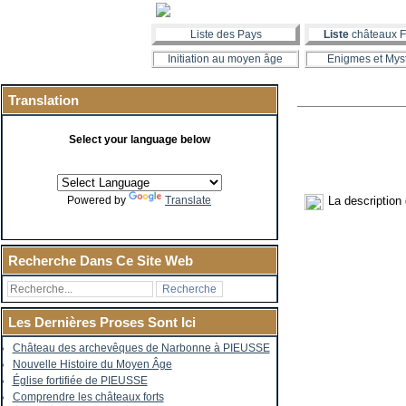
Liste des Pays
Liste
châteaux F
Initiation au moyen âge
Enigmes et Mys
Translation
Select your language below
La description
Powered by
Translate
Recherche Dans Ce Site Web
Les Dernières Proses Sont Ici
Château des archevêques de Narbonne à PIEUSSE
Nouvelle Histoire du Moyen Âge
Église fortifiée de PIEUSSE
Comprendre les châteaux forts