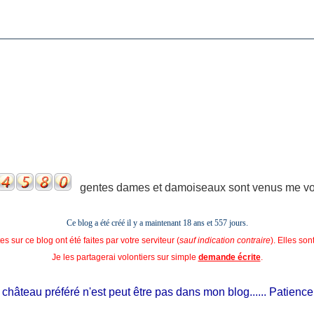
gentes dames et damoiseaux sont venus me voir
Ce blog a été créé il y a maintenant 18 ans et
557 jours.
s sur ce blog ont été faites par votre serviteur (
sauf indication contraire
). Elles so
Je les partagerai volontiers sur simple
demande écrite
.
âteau préféré n'est peut être pas dans mon blog...... Patience, il e