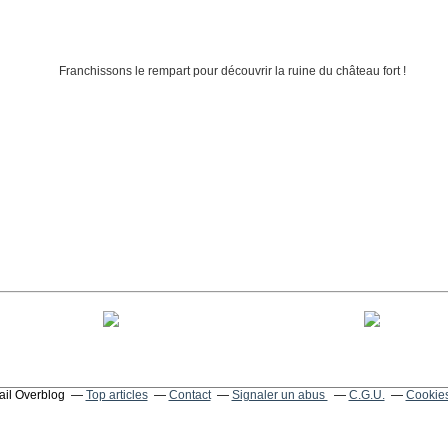
tail Overblog
Top articles
Contact
Signaler un abus
C.G.U.
Cookies