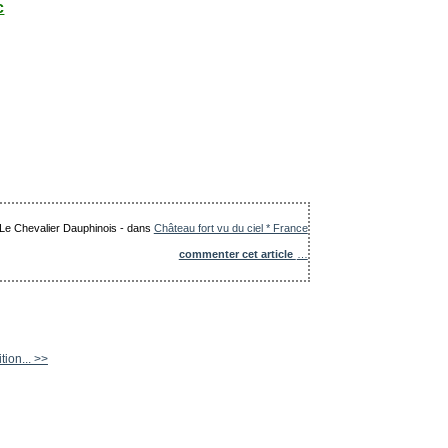
c
: Le Chevalier Dauphinois
-
dans
Château fort vu du ciel * France
commenter cet article
…
tion... >>