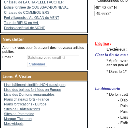
Coordonnées du bo
Château de LA CHAPELLE FAUCHER
49° 40′ 02″ N
Église fortifiée de COUSSAC-BONNEVAL
Château de COMMEQUIERS
49.6672°
Fort villageois d'ALIGNAN du VENT
Tour de RIEUX en VAL
Enclos ecclésial de AIGNE
Newsletter
L'église
:
Abonnez-vous pour être averti des nouveaux articles
L'extérieur
:
publiés.
C'est la fin de m
Email
* Après avoir
est un peu r
er
* Dans le 1
Liens À Visiter
Liste bâtiments fortifiés NON classiques
La découverte
Liste des églises fortifiées en Europe
* De loin cet
Liste des Donjons remarquables
Plans châteaux forts - France
- D'ab
Plans fortifications - Europe
- Puis
Sites de Châteaux forts
- Pui
Sites de Patrimoine
- Ensu
Marque Tâcheron
- Enfi
Mes widgets