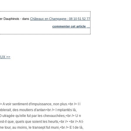
ier Dauphinois
-
dans
Châteaux en Champagne : 08 10 51 52 77
commenter cet article
…
EUX >>
r /> A voir sentiment d'impuissance, non plus.<br /> I l
mblerait, des moutiers d'antan<br /> I mplantés là,
 O utragée qu'elle fut par les chevauchées,<br /> U n
st-il que, quels que soient les heurts,<br /> <br /> A t-
e tour, au moins, le transept fut muni,<br /> E t de là,