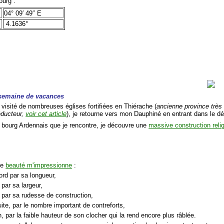
urg :
04° 09′ 49″ E
4.1636°
a semaine de vacances
 visité de nombreuses églises fortifiées en Thiérache (
ancienne province très
éducteur,
voir cet article
), je retourne vers mon Dauphiné en entrant dans le 
bourg Ardennais que je rencontre, je découvre une
massive construction reli
te
beauté m'impressionne
:
ord par sa longueur,
 par sa largeur,
s par sa rudesse de construction,
ite, par le nombre important de contreforts,
n, par la faible hauteur de son clocher qui la rend encore plus râblée.