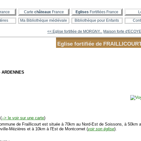
rance
Carte
châteaux
France
Eglises
Fortifiées France
L
tères
Ma Bibliothèque médiévale
Bibliothèque pour Enfants
Cont
<< Eglise fortifiée de MORGNY...
Maison forte d'ECOY
Eglise fortifiée de FRAILLICOUR
- ARDENNES
(
--> le voir sur une carte
)
mmune de Fraillicourt est située à 70km au Nord-Est de Soissons, à 50km 
eville-Mézières et à 10km à l'Est de Montcornet (
voir son église
).