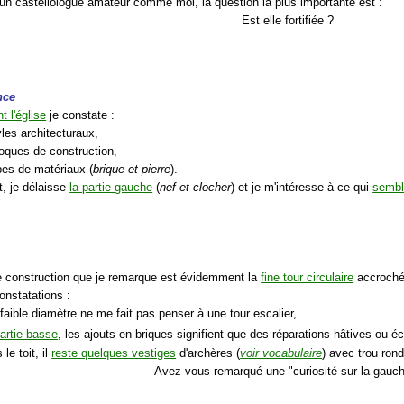
 un castellologue amateur comme moi, la question la plus importante est :
Est elle fortifiée ?
nce
t l'église
je constate :
yles architecturaux,
poques de construction,
pes de matériaux (
brique et pierre
).
, je délaisse
la partie gauche
(
nef et clocher
) et je m'intéresse à ce qui
semble
é
e construction que je remarque est évidemment la
fine tour circulaire
accrochée
onstatations :
faible diamètre ne me fait pas penser à une tour escalier,
artie basse
, les ajouts en briques signifient que des réparations hâtives ou 
 le toit, il
reste quelques vestiges
d'archères (
voir vocabulaire
) avec trou rond 
Avez vous remarqué une "curiosité sur la gauc