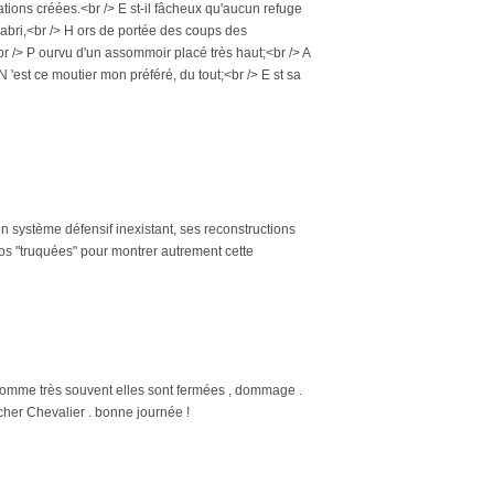
ications créées.<br /> E st-il fâcheux qu'aucun refuge
 l'abri,<br /> H ors de portée des coups des
,<br /> P ourvu d'un assommoir placé très haut;<br /> A
N 'est ce moutier mon préféré, du tout;<br /> E st sa
n système défensif inexistant, ses reconstructions
tos "truquées" pour montrer autrement cette
ui comme très souvent elles sont fermées , dommage .
 cher Chevalier . bonne journée !