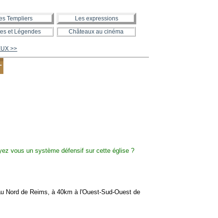
es Templiers
Les expressions
es et Légendes
Châteaux au cinéma
EUX >>
T
au Nord de Reims, à 40km à l'Ouest-Sud-Ouest de