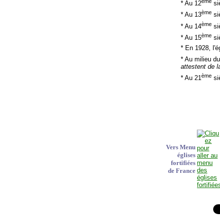
ème
* Au 12
siè
ème
* Au 13
si
ème
* Au 14
siè
ème
* Au 15
siè
* En 1928, l'
* Au milieu d
attestent de 
ème
* Au 21
siè
Vers Menu
églises
fortifiées
de France