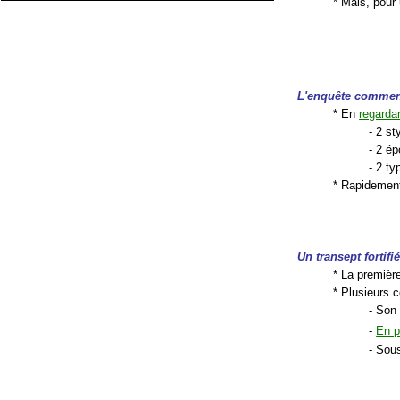
* Mais, pour
L'enquête comme
* En
regardan
- 2 st
- 2 é
- 2 ty
* Rapidement
Un transept fortifi
* La premièr
* Plusieurs c
- Son 
-
En p
- Sous