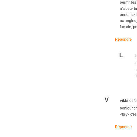
permit les
n'ait eu<b
ennemis<br
ux angles,
façade, po
Répondre
L
L
<
m
c
V
vikki
02/0
bonjour ch
<br /> c'e
Répondre