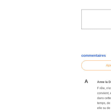
commentaires
Ajo
A
Anne la D
F rêle, n'e
convient, 
dans cette
temps, de l
elle su de