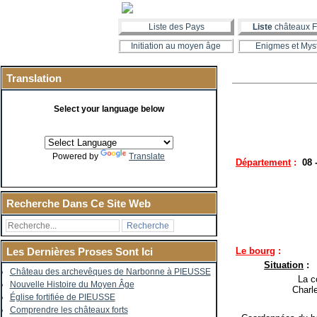
Liste des Pays
Liste
châteaux F
Initiation au moyen âge
Enigmes et Mys
Translation
Select your language below
Powered by
Translate
Département
:
08 
Recherche Dans Ce Site Web
Le bourg
:
Les Dernières Proses Sont Ici
Situation
:
Château des archevêques de Narbonne à PIEUSSE
La co
Nouvelle Histoire du Moyen Âge
Charl
Église fortifiée de PIEUSSE
Comprendre les châteaux forts