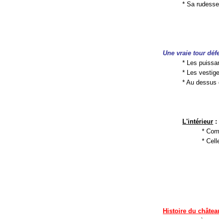
* Sa rudesse
Une vraie tour déf
* Les puissan
* Les vestig
* Au dessus 
L'intérieur
:
* Com
* Cell
Histoire du châtea