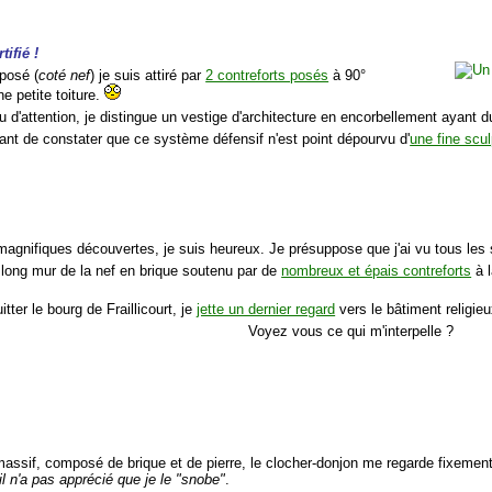
tifié !
pposé (
coté nef
) je suis attiré par
2 contreforts posés
à 90°
e petite toiture.
u d'attention, je distingue un vestige d'architecture en encorbellement ayant 
sant de constater que ce système défensif n'est point dépourvu d'
une fine scul
magnifiques découvertes, je suis heureux. Je présuppose que j'ai vu tous les
e long mur de la nef en brique soutenu par de
nombreux et épais contreforts
à l
itter le bourg de Fraillicourt, je
jette un dernier regard
vers le bâtiment religieu
Voyez vous ce qui m'interpelle ?
, massif, composé de brique et de pierre, le clocher-donjon me regarde fixement
il n'a pas apprécié que je le "snobe"
.