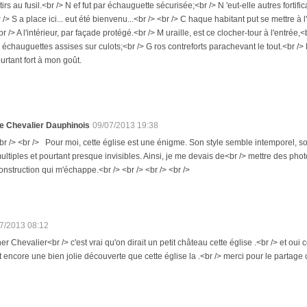
 tirs au fusil.<br /> N ef fut par échauguette sécurisée;<br /> N 'eut-elle autres fortif
r /> S a place ici... eut été bienvenu...<br /> <br /> C haque habitant put se mettre à
 /> A l'intérieur, par façade protégé.<br /> M uraille, est ce clocher-tour à l'entrée
 échauguettes assises sur culots;<br /> G ros contreforts parachevant le tout.<br /> 
urtant fort à mon goût.
e Chevalier Dauphinois
09/07/2013 19:38
br /> <br /> Pour moi, cette église est une énigme. Son style semble intemporel, so
ultiples et pourtant presque invisibles. Ainsi, je me devais de<br /> mettre des pho
onstruction qui m'échappe.<br /> <br /> <br /> <br />
7/2013 08:12
er Chevalier<br /> c'est vrai qu'on dirait un petit château cette église .<br /> et o
st encore une bien jolie découverte que cette église la .<br /> merci pour le partage