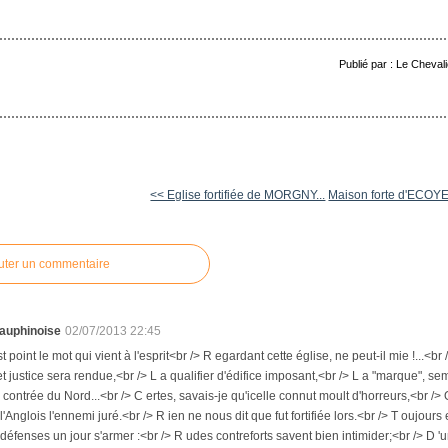
Publié par : Le Cheval
<< Eglise fortifiée de MORGNY...
Maison forte d'ECOY
uter un commentaire
auphinoise
02/07/2013 22:45
st point le mot qui vient à l'esprit<br /> R egardant cette église, ne peut-il mie !...<b
et justice sera rendue,<br /> L a qualifier d'édifice imposant,<br /> L a "marque", se
 contrée du Nord...<br /> C ertes, savais-je qu'icelle connut moult d'horreurs,<br />
'Anglois l'ennemi juré.<br /> R ien ne nous dit que fut fortifiée lors.<br /> T oujours e
 défenses un jour s'armer :<br /> R udes contreforts savent bien intimider;<br /> D 'un