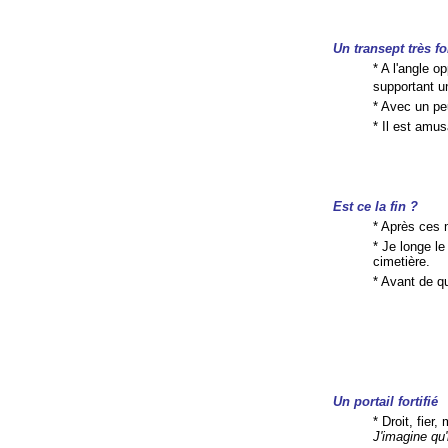
Un transept très for
* A l'angle o
supportant un
* Avec un pe
* Il est amu
Est ce la fin ?
* Après ces 
* Je longe l
cimetière.
* Avant de qu
Un portail fortifié
* Droit, fier
J'imagine qu'