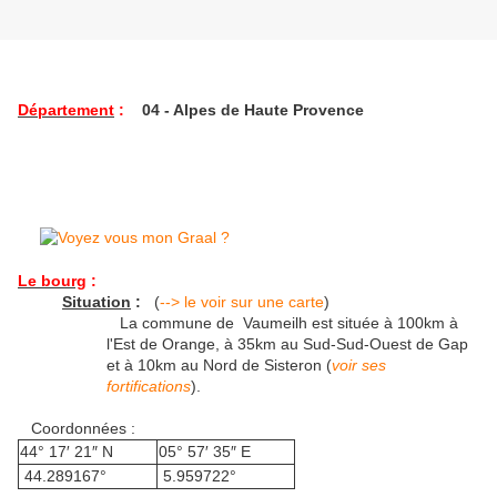
Département
:
04 - Alpes de Haute Provence
Le bourg
:
Situation
:
(
--> le voir sur une carte
)
La commune de Vaumeilh est située à 100km à
l'Est de Orange, à 35km au Sud-Sud-Ouest de Gap
et à 10km au Nord de Sisteron (
voir ses
fortifications
).
Coordonnées :
44° 17′ 21″ N
05° 57′ 35″ E
44.289167°
5.959722°