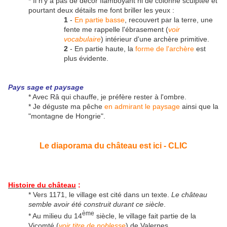
* Il n'y a pas de décor flamboyant ni de colonne sculptée et
pourtant deux détails me font briller les yeux :
1
-
En partie basse
, recouvert par la terre, une
fente me rappelle l'ébrasement (
voir
vocabulaire
) intérieur d'une archère primitive.
2
- En partie haute, la
forme de l'archère
est
plus évidente.
Pays sage et paysage
* Avec Râ qui chauffe, je préfère rester à l'ombre.
* Je déguste ma pêche
en admirant le paysage
ainsi que la
"montagne de Hongrie".
Le diaporama du château est ici - CLIC
Histoire du château
:
* Vers 1171, le village est cité dans un texte.
Le château
semble avoir été construit durant ce siècle
.
ème
* Au milieu du 14
siècle, le village fait partie de la
Vicomté (
voir titre de noblesse
) de Valernes.