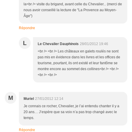
la<br /> visite du brigand, avant celle du Chevalier... (merci de
nous avoir conseillé la lecture de "La Provence au Moyen-
Âge")
Répondre
L
Le Chevalier Dauphinois
28/01/2012 19:46
<br /> <br /> Les châteaux en galets roulés ne sont
pas mis en évidence dans les livres et les offices de
tourisme, pourtant, ils ont existé et leur fantôme se
montre encore au sommet des collines<br /> <br />
<br /> <br />
M
Muriel
27/01/2012 12:14
Je connais ce rocher, Chevalier, je l’ai entendu chanter il y a
20 ans… J’espère que sa voix n’a pas trop changé avec le
temps.
Répondre