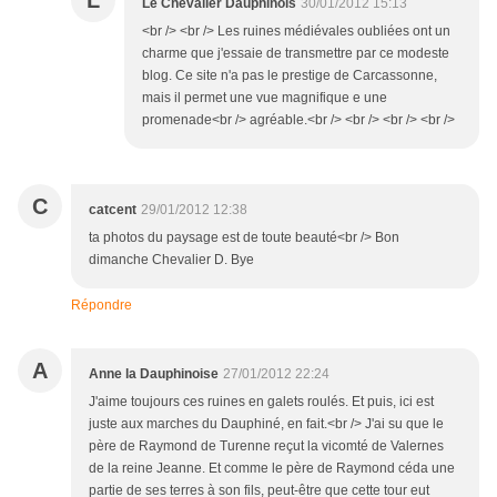
Le Chevalier Dauphinois
30/01/2012 15:13
<br /> <br /> Les ruines médiévales oubliées ont un
charme que j'essaie de transmettre par ce modeste
blog. Ce site n'a pas le prestige de Carcassonne,
mais il permet une vue magnifique e une
promenade<br /> agréable.<br /> <br /> <br /> <br />
C
catcent
29/01/2012 12:38
ta photos du paysage est de toute beauté<br /> Bon
dimanche Chevalier D. Bye
Répondre
A
Anne la Dauphinoise
27/01/2012 22:24
J'aime toujours ces ruines en galets roulés. Et puis, ici est
juste aux marches du Dauphiné, en fait.<br /> J'ai su que le
père de Raymond de Turenne reçut la vicomté de Valernes
de la reine Jeanne. Et comme le père de Raymond céda une
partie de ses terres à son fils, peut-être que cette tour eut