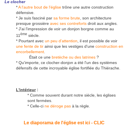
Le clocher
*
A l'autre bout de l'église
trône une autre construction
défensive.
* Je suis fasciné par
sa forme brute
, son architecture
presque grossière
avec ses contreforts
droit aux angles.
* J'ai l'impression de voir un donjon borgne comme au
ème
11
siècle.
* Pourtant avec
un peu d'attention
, il est possible de voir
une fente de tir
ainsi que les vestiges d'une
construction en
encorbellement
.
Était ce une
bretèche ou des latrines
?
* Qu'importe, ce clocher-donjon a été l'un des systèmes
défensifs de cette incroyable église fortifiée du Thiérache.
L'intérieur
:
* Comme souvent durant notre siècle, les églises
sont fermées.
* Celle-ci
ne déroge pas
à la règle.
Le diaporama de l'église est ici - CLIC