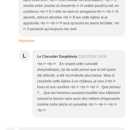
oincée entre clocher et chevet<br /> H umble paraît la nef, en
confiance.<br /> E n elle ne sent-on arrogance<br /> <br /> N
aturelle, ailleurs décelée.<br /> B ien cette église ai-je
appréciée.<br /> <br /> P arce qu'aussi en pierre fut bâtie :<br
/> S pectacle qui toujours me ravit.
Répondre
L
Le Chevalier Dauphinois
22/01/2014 19:08
<br /> <br /> En voyant cette curiosité
dissymétrique, j'ai de suite pensé que la nef ayant
été détruite, a été reconstruite plus basse. Mais si
j'assimile cette église à un château, je vois 2<br />
tours et une courtine.<br /> <br /> <br /> Que pensez
?.... Que les hommes savaient modifier leur bâtiment
suivant le besoin sans avoir des milliers d'opposants
comme notre siècle en possède.<br /> <br /> <br />
<br />