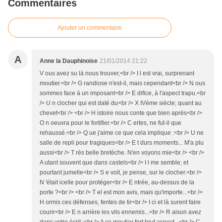
Commentaires
Ajouter un commentaire
A
Anne la Dauphinoise
21/01/2014 21:22
V ous avez su là nous trouver,<br /> I l est vrai, surprenant
moutier.<br /> G randiose n'est-il, mais cependant<br /> N ous
sommes face à un imposant<br /> E difice, à l'aspect trapu.<br
/> U n clocher qui est daté du<br /> X IVème siècle; quant au
chevet<br /> <br /> H istoire nous conte que bien après<br />
O n oeuvra pour le fortifier.<br /> C ertes, ne fut-il que
rehaussé.<br /> Q ue j'aime ce que cela implique :<br /> U ne
salle de repli pour tragiques<br /> E t durs moments... M'a plu
aussi<br /> T rès belle bretèche. N'en voyons mie<br /> <br />
A utant souvent que dans castels<br /> I l me semble; et
pourtant jumelle<br /> S e voit, je pense, sur le clocher.<br />
N 'était icelle pour protéger<br /> E ntrée, au-dessus de la
porte ?<br /> <br /> T el est mon avis, mais qu'importe...<br />
H ormis ces défenses, fentes de tir<br /> I ci et là surent faire
courir<br /> E n arrière les vils ennemis...<br /> R aison avez
dans votre écrit :<br /> A ce moutier fort brut aspect...<br /> C