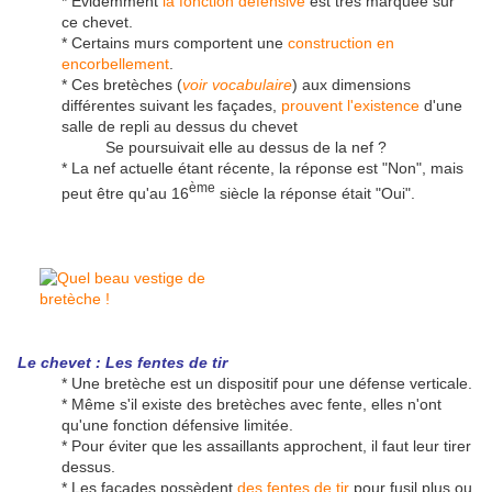
* Évidemment
la fonction défensive
est très marquée sur
ce chevet.
* Certains murs comportent une
construction en
encorbellement
.
* Ces bretèches (
voir vocabulaire
) aux dimensions
différentes suivant les façades,
prouvent l'existence
d'une
salle de repli au dessus du chevet
Se poursuivait elle au dessus de la nef ?
* La nef actuelle étant récente, la réponse est "Non", mais
ème
peut être qu'au 16
siècle la réponse était "Oui".
Le chevet : Les fentes de tir
* Une bretèche est un dispositif pour une défense verticale.
* Même s'il existe des bretèches avec fente, elles n'ont
qu'une fonction défensive limitée.
* Pour éviter que les assaillants approchent, il faut leur tirer
dessus.
* Les façades possèdent
des fentes de tir
pour fusil plus ou