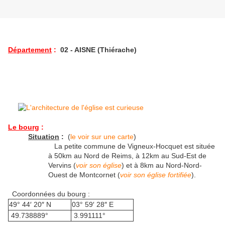
Département
:
02 - AISNE (Thiérache)
Le bourg
:
Situation
:
(
le voir sur une carte
)
La petite commune de Vigneux-Hocquet est située
à 50km au Nord de Reims, à 12km au Sud-Est de
Vervins (
voir son église
) et à 8km au Nord-Nord-
Ouest de Montcornet (
voir son église fortifiée
).
Coordonnées du bourg :
49° 44′ 20″ N
03° 59′ 28″ E
49.738889°
3.991111°