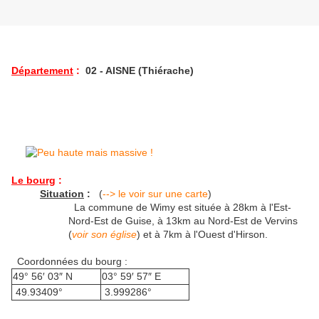
Département
:
02 - AISNE (Thiérache)
Le bourg
:
Situation
:
(
--> le voir sur une carte
)
La commune de Wimy est située à 28km à l'Est-
Nord-Est de Guise, à 13km au Nord-Est de Vervins
(
voir son église
) et à 7km à l'Ouest d'Hirson.
Coordonnées du bourg :
49° 56′ 03″ N
03° 59′ 57″ E
49.93409°
3.999286°