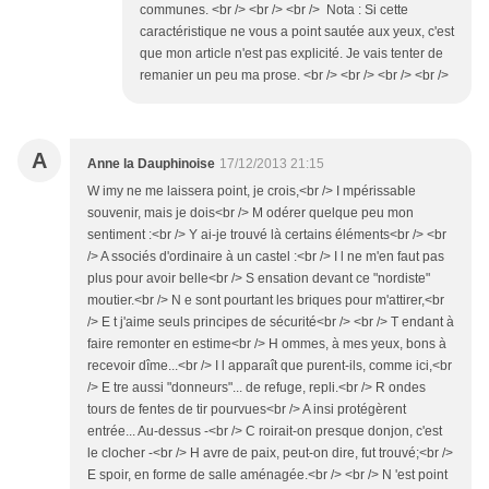
communes. <br /> <br /> <br /> Nota : Si cette
caractéristique ne vous a point sautée aux yeux, c'est
que mon article n'est pas explicité. Je vais tenter de
remanier un peu ma prose. <br /> <br /> <br /> <br />
A
Anne la Dauphinoise
17/12/2013 21:15
W imy ne me laissera point, je crois,<br /> I mpérissable
souvenir, mais je dois<br /> M odérer quelque peu mon
sentiment :<br /> Y ai-je trouvé là certains éléments<br /> <br
/> A ssociés d'ordinaire à un castel :<br /> I l ne m'en faut pas
plus pour avoir belle<br /> S ensation devant ce "nordiste"
moutier.<br /> N e sont pourtant les briques pour m'attirer,<br
/> E t j'aime seuls principes de sécurité<br /> <br /> T endant à
faire remonter en estime<br /> H ommes, à mes yeux, bons à
recevoir dîme...<br /> I l apparaît que purent-ils, comme ici,<br
/> E tre aussi "donneurs"... de refuge, repli.<br /> R ondes
tours de fentes de tir pourvues<br /> A insi protégèrent
entrée... Au-dessus -<br /> C roirait-on presque donjon, c'est
le clocher -<br /> H avre de paix, peut-on dire, fut trouvé;<br />
E spoir, en forme de salle aménagée.<br /> <br /> N 'est point