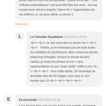
photo, bien en vue, est très parlante... quand on le sait !... Les
"réflexes automatiques" vont peut-être finir par venir... moi qui
croyais avoir fait des progrès ! (dans<br /> l'appréciation de
ces édifices, si ! de gros même, je pense !)
Répondre
L
Le Chevalier Dauphinois
19/12/2013 23:04
<br /> <br /> Je vais vous dire un secret.<br /> <br />
<br /> Parfois, je ne remarque pas de suite toutes
les subtilités de l'architecture. Mais comme je prends
beaucoup d'images, lorsque je décide de faire
l'article, je choisi les photos les<br /> plus
représentatives et une "autre vérité" s'offre à moi.<br
/> <br /> <br /> Pour cette église, j'ai l'avantage de
posséder plus de 60 images, alors que je n'en
montre que 18.<br /> <br /> <br /> <br />
E
Esclarmonde
19/12/2013 21:01
Cela devient bien rare qu'une église soit ouverte, dommage