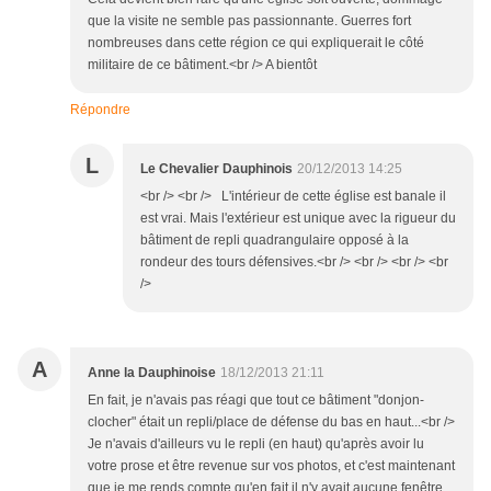
que la visite ne semble pas passionnante. Guerres fort
nombreuses dans cette région ce qui expliquerait le côté
militaire de ce bâtiment.<br /> A bientôt
Répondre
L
Le Chevalier Dauphinois
20/12/2013 14:25
<br /> <br /> L'intérieur de cette église est banale il
est vrai. Mais l'extérieur est unique avec la rigueur du
bâtiment de repli quadrangulaire opposé à la
rondeur des tours défensives.<br /> <br /> <br /> <br
/>
A
Anne la Dauphinoise
18/12/2013 21:11
En fait, je n'avais pas réagi que tout ce bâtiment "donjon-
clocher" était un repli/place de défense du bas en haut...<br />
Je n'avais d'ailleurs vu le repli (en haut) qu'après avoir lu
votre prose et être revenue sur vos photos, et c'est maintenant
que je me rends compte qu'en fait il n'y avait aucune fenêtre