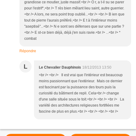
grandiose ce moutier, juste massif.<br /> O r, a t-il su se parer
pour l'estrif*,<br /> T rès bien mêlant lieu saint, autre guerrier.
<br /> A lors, ne sera point trop oublié...<br /> <br /> B ien que
tout de pierre l'aurais préféré,<br /> E t à l'intérieur moins
"aseptisé"...<br /> N e sont ses défenses que sur une partie ?
<br /> E st-ce bien déjà, déjà j'en suis ravie.<br /> ...<br /> *
combat
Répondre
L
Le Chevalier Dauphinois
18/12/2013 13:50
<br /> <br /> Il est vrai que l'intérieur est beaucoup
moins passionnant que l'extérieur. Mais ce dernier
est fascinant par la puissance des tours puis la
curiosité du bâtiment de repli. Cela<br /> change
d'une salle située sous le toit.<br /> <br /> <br /> La
variété des architectures religieuses fortifiées me
fascine de plus en plus.<br /> <br /> <br /> <br />