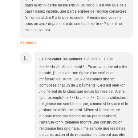
dans la<br /> partie basse !<br /> Du coup, il est vrai que cela
paraît assez insolite, une partie entière de l'édifice consacrée
(si l'on peut dire !) à la guerre seule... A moins que vous ne
nous en ayez déjà montré de semblables<br /> ? (point ne
m'en souviens)
Répondre
L
Le Chevalier Dauphinois
19/12/2013 13:06
<br /> <br /> Absolument !... En arrivant devant cette
beauté, j'ai cru voir une église d'un coté et un
"château" de l'autre. Deux ensembles distinct
composés chacun de 2 bâtiments. Ceci est bien<br
/> différent de la classique église fortifiée de l'Aisne
(voir exemple)<br /> <br /> <br /> Cette architecture
religieuse me semble unique, comme si le sacré et le
profane se différenciaient. Même si l'architecture
globale n'est pas fascinante au premier abord,
l'analyse<br /> détaillée montre une constructuion
religieuse très originale. Il me semble que les dates
de construction et de réparation ne doivent pas être