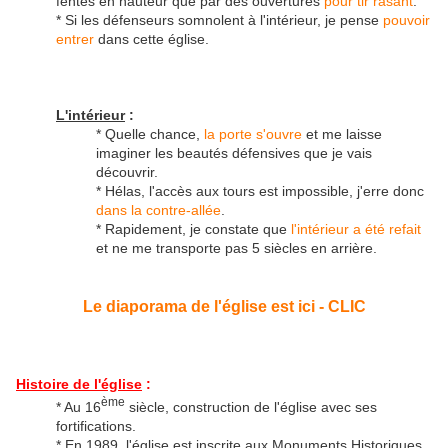
fentes en hauteur que par des ouvertures
pour tir rasant
.
* Si les défenseurs somnolent à l'intérieur, je pense
pouvoir
entrer
dans cette église.
L'intérieur
:
* Quelle chance,
la porte s'ouvre
et me laisse
imaginer les beautés défensives que je vais
découvrir.
* Hélas, l'accès aux tours est impossible, j'erre donc
dans la contre-allée
.
* Rapidement, je constate que
l'intérieur a été refait
et ne me transporte pas 5 siècles en arrière.
Le diaporama de l'église est ici - CLIC
Histoire de l'église
:
ème
* Au 16
siècle, construction de l'église avec ses
fortifications.
* En 1989, l'église est inscrite aux Monuments Historiques.