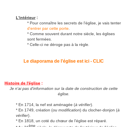
L'intérieur
:
* Pour connaître les secrets de l'église, je vais tenter
d'entrer par cette porte
.
* Comme souvent durant notre siècle, les églises
sont fermées.
* Celle-ci ne déroge pas à la règle.
Le diaporama de l'église est ici - CLIC
Histoire de l'église
:
Je n'ai pas d'information sur la date de construction de cette
église.
* En 1714, la nef est aménagée (
à vérifier
).
* En 1749, création (
ou modification
) du clocher-donjon (
à
vérifier
).
* En 1818, un coté du chœur de l'église est réparé.
ème