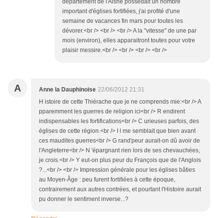
département de l'Aisne possédait un nombre
important d'églises fortifiées, j'ai profité d'une
semaine de vacances fin mars pour toutes les
dévorer.<br /> <br /> <br /> A la "vitesse" de une par
mois (environ), elles apparaitront toutes pour votre
plaisir messire.<br /> <br /> <br /> <br />
A
Anne la Dauphinoise
22/06/2012 21:31
H istoire de cette Thiérache que je ne comprends mie:<br /> A
pparemment les guerres de religion ici<br /> R endirent
indispensables les fortifications<br /> C urieuses parfois, des
églises de cette région.<br /> I l me semblait que bien avant
ces maudites guerres<br /> G rand'peur aurait-on dû avoir de
l'Angleterre<br /> N 'épargnant rien lors de ses chevauchées,
je crois.<br /> Y eut-on plus peur du François que de l'Anglois
?...<br /> <br /> Impression générale pour les églises bâties
au Moyen-Âge : peu furent fortifiées à cette époque,
contrairement aux autres contrées, et pourtant l'Histoire aurait
pu donner le sentiment inverse...?