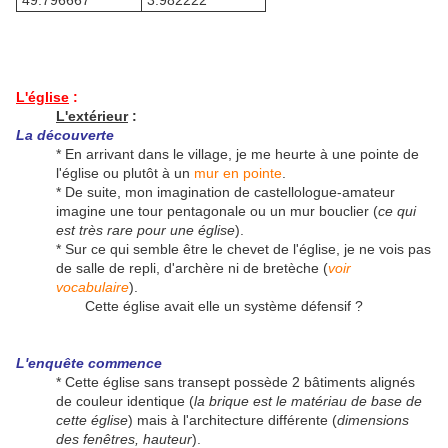
49.796667°
3.982222°
L'église
:
L'extérieur
:
La découverte
* En arrivant dans le village, je me heurte à une pointe de
l'église ou plutôt à un
mur en pointe
.
* De suite, mon imagination de castellologue-amateur
imagine une tour pentagonale ou un mur bouclier (
ce qui
est très rare pour une église
).
* Sur ce qui semble être le chevet de l'église, je ne vois pas
de salle de repli, d'archère ni de bretèche (
voir
vocabulaire
).
Cette église avait elle un système défensif ?
L'enquête commence
* Cette église sans transept possède 2 bâtiments alignés
de couleur identique (
la brique est le matériau de base de
cette église
) mais à l'architecture différente (
dimensions
des fenêtres, hauteur
).