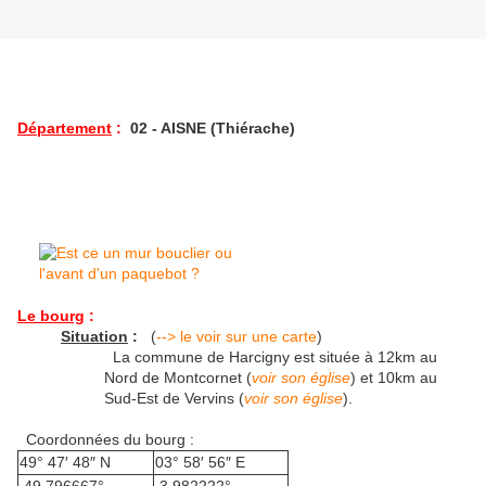
Département
:
02 - AISNE (Thiérache)
Le bourg
:
Situation
:
(
--> le voir sur une carte
)
La commune de Harcigny est située à 12km au
Nord de Montcornet (
voir son église
) et 10km au
Sud-Est de Vervins (
voir son église
).
Coordonnées du bourg :
49° 47′ 48″ N
03° 58′ 56″ E