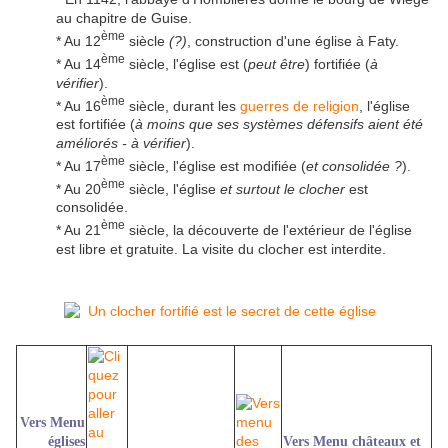
au chapitre de Guise.
ème
* Au 12
siècle
(?)
, construction d'une église à Faty.
ème
* Au 14
siècle, l'église est (
peut être
) fortifiée (
à
vérifier
).
ème
* Au 16
siècle, durant les
guerres de religion
, l'église
est fortifiée (
à moins que ses systèmes défensifs aient été
améliorés - à vérifier
).
ème
* Au 17
siècle, l'église est modifiée (
et consolidée ?
).
ème
* Au 20
siècle, l'église
et surtout le clocher
est
consolidée.
ème
* Au 21
siècle, la découverte de l'extérieur de l'église
est libre et gratuite. La visite du clocher est interdite.
Vers Menu
églises
Vers Menu châteaux et