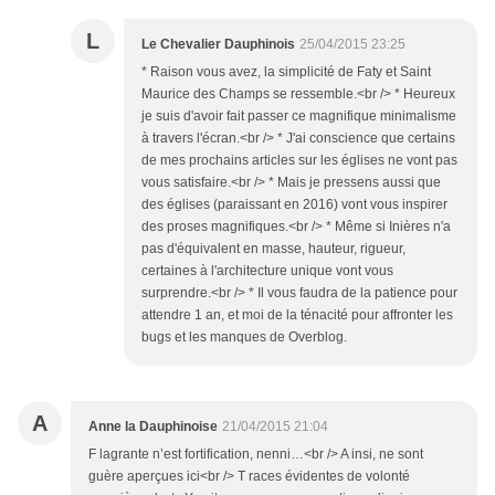
L
Le Chevalier Dauphinois
25/04/2015 23:25
* Raison vous avez, la simplicité de Faty et Saint
Maurice des Champs se ressemble.<br /> * Heureux
je suis d'avoir fait passer ce magnifique minimalisme
à travers l'écran.<br /> * J'ai conscience que certains
de mes prochains articles sur les églises ne vont pas
vous satisfaire.<br /> * Mais je pressens aussi que
des églises (paraissant en 2016) vont vous inspirer
des proses magnifiques.<br /> * Même si Inières n'a
pas d'équivalent en masse, hauteur, rigueur,
certaines à l'architecture unique vont vous
surprendre.<br /> * Il vous faudra de la patience pour
attendre 1 an, et moi de la ténacité pour affronter les
bugs et les manques de Overblog.
A
Anne la Dauphinoise
21/04/2015 21:04
F lagrante n’est fortification, nenni…<br /> A insi, ne sont
guère aperçues ici<br /> T races évidentes de volonté