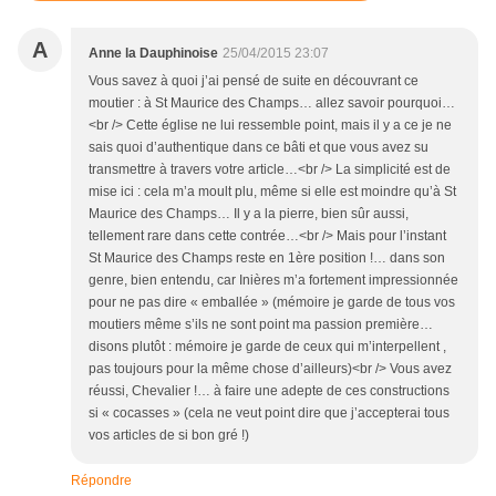
A
Anne la Dauphinoise
25/04/2015 23:07
Vous savez à quoi j’ai pensé de suite en découvrant ce
moutier : à St Maurice des Champs… allez savoir pourquoi…
<br /> Cette église ne lui ressemble point, mais il y a ce je ne
sais quoi d’authentique dans ce bâti et que vous avez su
transmettre à travers votre article…<br /> La simplicité est de
mise ici : cela m’a moult plu, même si elle est moindre qu’à St
Maurice des Champs… Il y a la pierre, bien sûr aussi,
tellement rare dans cette contrée…<br /> Mais pour l’instant
St Maurice des Champs reste en 1ère position !… dans son
genre, bien entendu, car Inières m’a fortement impressionnée
pour ne pas dire « emballée » (mémoire je garde de tous vos
moutiers même s’ils ne sont point ma passion première…
disons plutôt : mémoire je garde de ceux qui m’interpellent ,
pas toujours pour la même chose d’ailleurs)<br /> Vous avez
réussi, Chevalier !… à faire une adepte de ces constructions
si « cocasses » (cela ne veut point dire que j’accepterai tous
vos articles de si bon gré !)
Répondre