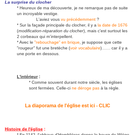
La surprise du clocher
* Heureux de ma découverte, je ne remarque pas de suite
un incroyable vestige.
L'aviez vous
vu précédemment
?
* Sur la façade principale du clocher, il y a
la date de 1676
(
modification-réparation du clocher
), mais c'est surtout les
2 corbeaux qui m'interpellent.
* Avec le
"rebouchage" en brique
, je suppose que cette
"rougeur" fut une bretèche (
voir vocabulaire
)....... car il y a
une porte en dessous.
L'intérieur
:
* Comme souvent durant notre siècle, les églises
sont fermées. Celle-ci
ne déroge pas
à la règle.
La diaporama de l'église est ici - CLIC
Histoire de l'église
:
* En 1142, l'abbaye d'Homblières donne le bourg de Wiège