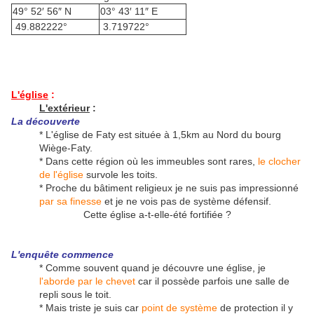
49° 52′ 56″ N
03° 43′ 11″ E
49.882222°
3.719722°
L'église
:
L'extérieur
:
La découverte
* L'église de Faty est située à 1,5km au Nord du bourg
Wiège-Faty.
* Dans cette région où les immeubles sont rares,
le clocher
de l'église
survole les toits.
* Proche du bâtiment religieux je ne suis pas impressionné
par sa finesse
et je ne vois pas de système défensif.
Cette église a-t-elle-été fortifiée ?
L'enquête commence
* Comme souvent quand je découvre une église, je
l'aborde par le chevet
car il possède parfois une salle de
repli sous le toit.
* Mais triste je suis car
point de système
de protection il y