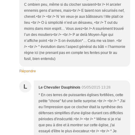
C ombien peu, même si du clocher savaient<br /> H arceler
ennemis gens d’armes, mais<br /> E taient non sécurisés nef,
chevet.<br /> <br /> N ‘en veux-je aux bâtisseurs ! Me plait ce
lieu <br /> O ù simplicité n’est un désaveu, <br /> T out du
moins dans mon esprit… Vous avez<br /> A ssurément trouvé
l’un des moutiers<br /> <br /> P ar delà Moyen-Âge qui
n’affiche point <br /> S on évolution*… Cela me va bien .<br
/> <br /> * évolution dans l’aspect général du bâti = l’harmonie
règne ici (ne prenant pas en compte les fentes pour tir au
fusil, bien entendu)
Répondre
L
Le Chevalier Dauphinois
05/05/2015 13:28
* En ces terres de puissantes églises fortifiées, cette
petite "chose" fut une belle surprise.<br /> <br /> * J'ai
eu l'impression que ce clocher était la synthèse des
défenses simplifies d'une église durant ces difficiles
périodes d'insécurité.<br /> <br /> * Même si je n'ai
que peu à dire et à montrer sur cette église, j'ai
essayé d'être le plus évocateur.<br /> <br /> * Je