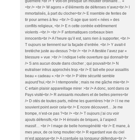
guerrière.<br /> Y voit-on presque un moutier ordinaire… «
<br /> <br /> W agons » d’éléments de défenses n’avez<br /> I
mmortalisés, à part du clocher<br /> E nsemble de fentes de
tir pour armes à feu -<br /> G age que sont « nées » des
conflits religieux, <br /> E n cette contrée extrêmement
violents -<br /> <br /> F antomatiques corbeaux bien
innocents<br /> A l’heure qu’il est, sans rien à supporter, <br />
T oujours se tiennent sur la façade d’entrée. <br /> Y avait-il
bretèche juste au-dessus ?<br /> <br /> A ttestée l’avez par «
blessure » vue :<br /> I ndique t-elle ouverture qui donnait<br
/> S ans aucun doute dans clocher ; qui pouvait<br /> N
eutraliser intrus approchés trop.<br /> E tait-elle pour assaillis
beau « cadeau ».<br /> <br /> P iètre sécurité semble
aujourd’hui,<br /> I ntemporelle ; mais ne me gâche mie<br />
C ertain plaisir appareillage mirer :<br /> A donc, sont dans ce
Pays visité<br /> R avissants moutiers et de belles pierres<br
/> D otés de toutes parts, même les guerrières !<br /> I l ne me
souvient point avoir cela<br /> E ncore découvert… Je me
trompe, n’est-ce pas ?<br /> <br /> T oujours j’ai cru voir
ajouts défensifs,<br /> H érissés de briques, à l’aspect
massif… <br /> I mage de belle homogénéité <br /> E mane, à
mes yeux, de ce long moutier.<br /> R egardant vue du ciel
m’est apparue<br /> A ccentuée sa longueur défendue<br />