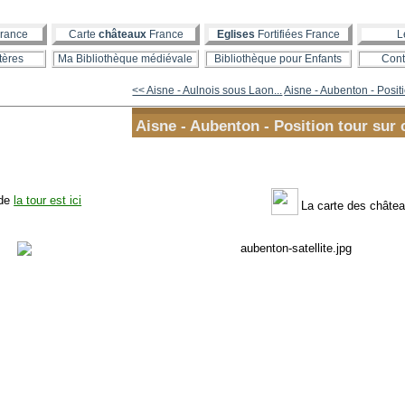
rance
Carte
châteaux
France
Eglises
Fortifiées France
L
tères
Ma Bibliothèque médiévale
Bibliothèque pour Enfants
Cont
<< Aisne - Aulnois sous Laon...
Aisne - Aubenton - Positi
Aisne - Aubenton - Position tour sur 
 de
la tour est ici
La carte des châte