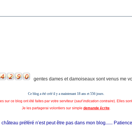
gentes dames et damoiseaux sont venus me voir
Ce blog a été créé il y a maintenant 18 ans et
556 jours.
s sur ce blog ont été faites par votre serviteur (
sauf indication contraire
). Elles so
Je les partagerai volontiers sur simple
demande écrite
.
hâteau préféré n'est peut être pas dans mon blog...... Patience, il e