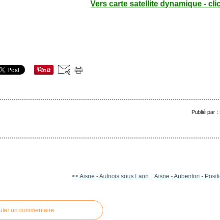
Vers carte satellite dynamique - cli
Publié par 
<< Aisne - Aulnois sous Laon...
Aisne - Aubenton - Positi
uter un commentaire