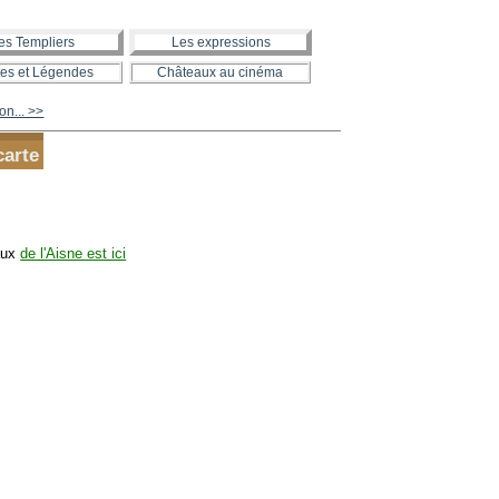
es Templiers
Les expressions
es et Légendes
Châteaux au cinéma
on... >>
carte
aux
de l'Aisne est ici