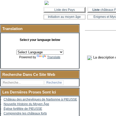
Liste des Pays
Liste
châteaux F
Initiation au moyen âge
Enigmes et Mys
Translation
Select your language below
La description
Powered by
Translate
Recherche Dans Ce Site Web
Les Dernières Proses Sont Ici
Château des archevêques de Narbonne à PIEUSSE
Nouvelle Histoire du Moyen Âge
Église fortifiée de PIEUSSE
Comprendre les châteaux forts