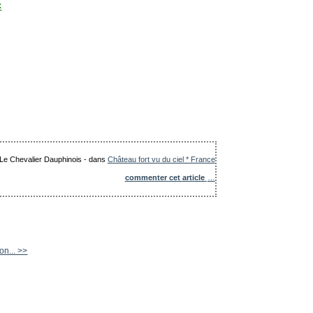
c
: Le Chevalier Dauphinois
-
dans
Château fort vu du ciel * France
commenter cet article
…
on... >>