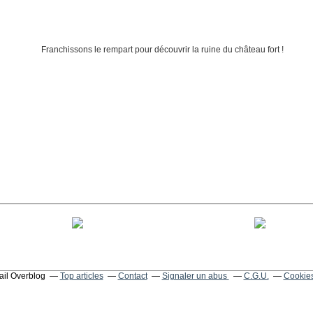
tail Overblog
Top articles
Contact
Signaler un abus
C.G.U.
Cookies