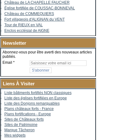
Château de LA CHAPELLE FAUCHER
Église fortifiée de COUSSAC-BONNEVAL
Château de COMMEQUIERS
Fort villageois d'ALIGNAN du VENT
Tour de RIEUX en VAL
Enclos ecclésial de AIGNE
Newsletter
Abonnez-vous pour être averti des nouveaux articles
publiés.
Email
Liens À Visiter
Liste bâtiments fortifiés NON classiques
Liste des églises fortifiées en Europe
Liste des Donjons remarquables
Plans châteaux forts - France
Plans fortifications - Europe
Sites de Châteaux forts
Sites de Patrimoine
Marque Tâcheron
Mes widgets