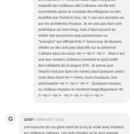
majorité des châteaux dits Cathares ont été très
reconstruits après la croisade des Albigeois ou très
modifiés par Viollet le Duc,<br /> par ses disciples ou
par les architectes Royaux. Je ne vais pas faire une
polémique sur mon blog, mais il faut souvent se
méfier des personnes trop passionnées ou
"aveugles" qui affirment<br /> beaucoup de fausses
vérités ou des avis peu objectifs sur la présence
Cathare dans les murs.<br /> <br /> <br /> Mais il est
vrai que certains châteaux montrent le goût subtil
des habitants de la langue d'Oc. Je pense que
l'esprit n'est pas dans les ruines (sauf queques unes)
mais dans leurs<br /> livres, leurs musiques, leur
phylosophie.<br /> <br /> <br /> Quelques musées
ou château-musées le montrent magnifiquement.<br
/> <br /> <br /> <br /> <br /> <br /> <br />
G
GABY
18/04/2007 18:20
une branche de ma géné vient de là et j'ai visité avec émotion
les châteaux cathares, ces nids d'aigles où le vent apporte