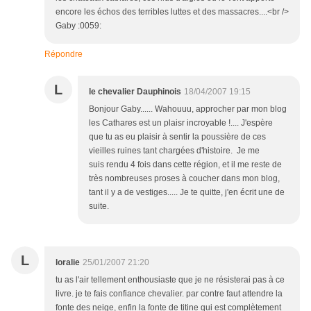
encore les échos des terribles luttes et des massacres....<br />
Gaby :0059:
Répondre
L
le chevalier Dauphinois
18/04/2007 19:15
Bonjour Gaby...... Wahouuu, approcher par mon blog
les Cathares est un plaisr incroyable !.... J'espère
que tu as eu plaisir à sentir la poussière de ces
vieilles ruines tant chargées d'histoire. Je me
suis rendu 4 fois dans cette région, et il me reste de
très nombreuses proses à coucher dans mon blog,
tant il y a de vestiges..... Je te quitte, j'en écrit une de
suite.
L
loralie
25/01/2007 21:20
tu as l'air tellement enthousiaste que je ne résisterai pas à ce
livre. je te fais confiance chevalier. par contre faut attendre la
fonte des neige, enfin la fonte de titine qui est complètement