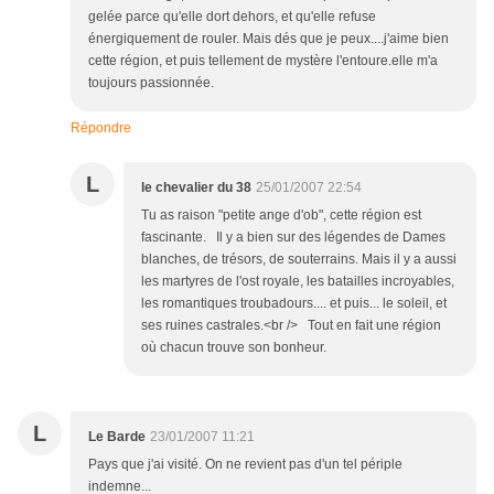
gelée parce qu'elle dort dehors, et qu'elle refuse
énergiquement de rouler. Mais dés que je peux....j'aime bien
cette région, et puis tellement de mystère l'entoure.elle m'a
toujours passionnée.
Répondre
L
le chevalier du 38
25/01/2007 22:54
Tu as raison "petite ange d'ob", cette région est
fascinante. Il y a bien sur des légendes de Dames
blanches, de trésors, de souterrains. Mais il y a aussi
les martyres de l'ost royale, les batailles incroyables,
les romantiques troubadours.... et puis... le soleil, et
ses ruines castrales.<br /> Tout en fait une région
où chacun trouve son bonheur.
L
Le Barde
23/01/2007 11:21
Pays que j'ai visité. On ne revient pas d'un tel périple
indemne...