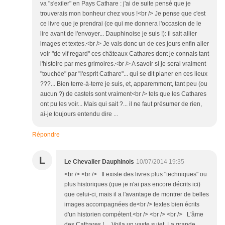
va "s'exiler" en Pays Cathare : j'ai de suite pensé que je
trouverais mon bonheur chez vous !<br /> Je pense que c'est
ce livre que je prendrai (ce qui me donnera l'occasion de le
lire avant de l'envoyer... Dauphinoise je suis !): il sait allier
images et textes.<br /> Je vais donc un de ces jours enfin aller
voir "de vif regard" ces châteaux Cathares dont je connais tant
l'histoire par mes grimoires.<br /> A savoir si je serai vraiment
"touchée" par "l'esprit Cathare"... qui se dit planer en ces lieux
???... Bien terre-à-terre je suis, et, apparemment, tant peu (ou
aucun ?) de castels sont vraiment<br /> tels que les Cathares
ont pu les voir... Mais qui sait ?... il ne faut présumer de rien,
ai-je toujours entendu dire ...
Répondre
L
Le Chevalier Dauphinois
10/07/2014 19:35
<br /> <br /> Il existe des livres plus "techniques" ou
plus historiques (que je n'ai pas encore décrits ici)
que celui-ci, mais il a l'avantage de montrer de belles
images accompagnées de<br /> textes bien écrits
d'un historien compétent.<br /> <br /> <br /> L'âme
des Cathares !.... Voila un vaste sujet. La grande