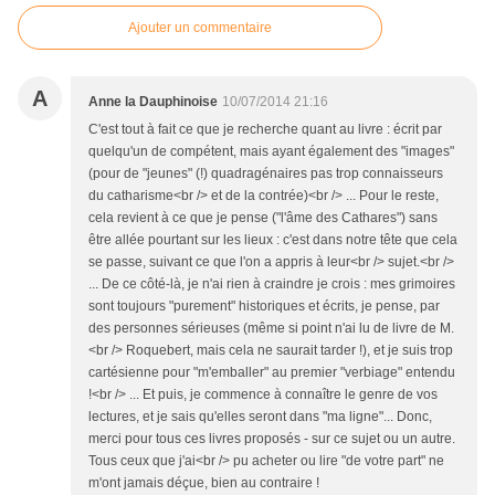
Ajouter un commentaire
A
Anne la Dauphinoise
10/07/2014 21:16
C'est tout à fait ce que je recherche quant au livre : écrit par
quelqu'un de compétent, mais ayant également des "images"
(pour de "jeunes" (!) quadragénaires pas trop connaisseurs
du catharisme<br /> et de la contrée)<br /> ... Pour le reste,
cela revient à ce que je pense ("l'âme des Cathares") sans
être allée pourtant sur les lieux : c'est dans notre tête que cela
se passe, suivant ce que l'on a appris à leur<br /> sujet.<br />
... De ce côté-là, je n'ai rien à craindre je crois : mes grimoires
sont toujours "purement" historiques et écrits, je pense, par
des personnes sérieuses (même si point n'ai lu de livre de M.
<br /> Roquebert, mais cela ne saurait tarder !), et je suis trop
cartésienne pour "m'emballer" au premier "verbiage" entendu
!<br /> ... Et puis, je commence à connaître le genre de vos
lectures, et je sais qu'elles seront dans "ma ligne"... Donc,
merci pour tous ces livres proposés - sur ce sujet ou un autre.
Tous ceux que j'ai<br /> pu acheter ou lire "de votre part" ne
m'ont jamais déçue, bien au contraire !