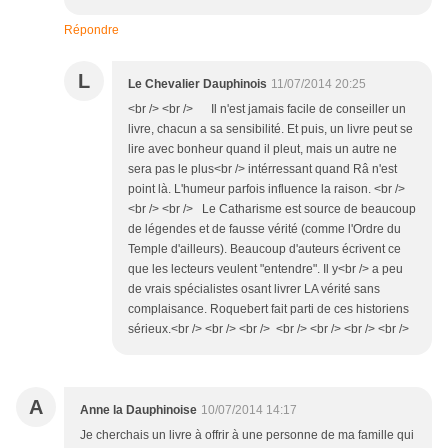
Répondre
L
Le Chevalier Dauphinois
11/07/2014 20:25
<br /> <br /> Il n'est jamais facile de conseiller un
livre, chacun a sa sensibilité. Et puis, un livre peut se
lire avec bonheur quand il pleut, mais un autre ne
sera pas le plus<br /> intérressant quand Râ n'est
point là. L'humeur parfois influence la raison. <br />
<br /> <br /> Le Catharisme est source de beaucoup
de légendes et de fausse vérité (comme l'Ordre du
Temple d'ailleurs). Beaucoup d'auteurs écrivent ce
que les lecteurs veulent "entendre". Il y<br /> a peu
de vrais spécialistes osant livrer LA vérité sans
complaisance. Roquebert fait parti de ces historiens
sérieux.<br /> <br /> <br /> <br /> <br /> <br /> <br />
A
Anne la Dauphinoise
10/07/2014 14:17
Je cherchais un livre à offrir à une personne de ma famille qui