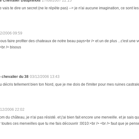
e Chevalier Dauphinois
27/08/2007 22:15
e vais te dire un secret (ne le répète pas) --> je n'ai aucune imagination, ce sont le
12/2006 09:59
ous faire profiter des chateaux de notre beau pays<br /> et un de plus ...c'est une 
br /> bisous
e chevalier du 38
03/12/2006 13:43
u décris tellement bien ton Nord, que je me dois de t'imiter pour mes ruines castrales.
/12/2006 22:02
nom du château, je n'ai pas résisté. et j'ai bien fait encore une merveille. et je sais
 toutes ces merveilles que tu me fais découvrir :0010:<br /> <br /> faut que je pen