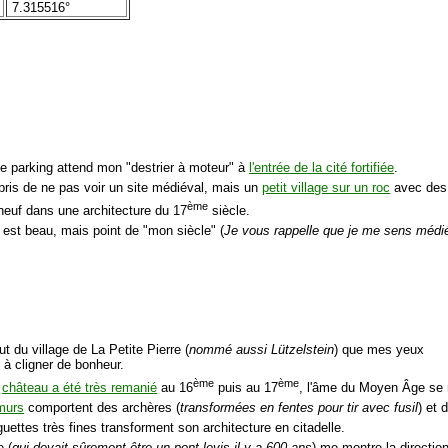
7.315516°
 parking attend mon "destrier à moteur" à
l'entrée de la cité fortifiée
.
rpris de ne pas voir un site médiéval, mais un
petit village sur un roc
avec des 
ème
r neuf dans une architecture du 17
siècle.
 est beau, mais point de "mon siècle" (
Je vous rappelle que je me sens médié
ut du village de La Petite Pierre (
nommé aussi Lützelstein
) que mes yeux
 cligner de bonheur.
ème
ème
e
château a été très remanié
au 16
puis au 17
, l'âme du Moyen Âge se 
murs
comportent des archères (
transformées en fentes pour tir avec fusil
) et 
ettes très fines transforment son architecture en citadelle.
e (
qui devait sûrement être un pont-levis il y a 600 ans
) me montre la directio