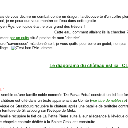
ais de vous décrire un combat contre un dragon, la découverte d'un coffre plei
al, je ne peux que vous montrer de l'eau dans cette grotte.
en Âge, ce liquide était le plus grand des trésors !
Cette eau, comment allaient ils la chercher 
lement
par un puits
situé proche de mon "destrier".
ture "caverneuse" m'a donné soif, je vous quitte pour boire un godet, non pas
illage.
Le diaporama du château est ici - C
u
:
l semble qu'une famille noble nommée 'De Parva Petra' construit un édifice forti
 château est cité dans un texte appartenant au Comte (
voir titre de noblesse
)
évêque de Strasbourg récupère le château après une bataille de territoire cont
 territoire de Strasbourg sur l'évêque de Metz.
famille récupère le fief de La Petite Pierre suite à leur allégeance à l'évêque 
e chapelle castrale dédiée à la Sainte Croix est construite.