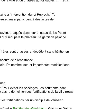
 de la ville et du château au roi Ruprecht I
et à
er
te à l'intervention du roi Ruprecht I
.
toire et aussi participent à des actes de
trouvent attaqués dans leur château de La Petite
d qu'il récupère le château. La garnison palatine
2 frères sont chassés et décèdent sans héritier en
oncours de circonstance.
stein. De nombreuses et importantes modifications
ans".
x. Pour éviter les saccages, les bâtiments sont
pas la démolition des fortifications de la ville (
mais
les fortifications par un disciple de Vauban :
la famille
Palatine de Wittelsbach
. Ces propriétaires