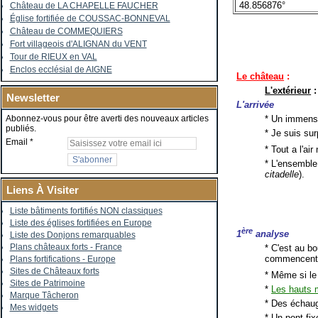
48.856876°
Château de LA CHAPELLE FAUCHER
Église fortifiée de COUSSAC-BONNEVAL
Château de COMMEQUIERS
Fort villageois d'ALIGNAN du VENT
Tour de RIEUX en VAL
Enclos ecclésial de AIGNE
Le château
:
L'extérieur
:
Newsletter
L'arrivée
* Un immense
Abonnez-vous pour être averti des nouveaux articles
publiés.
* Je suis su
Email
* Tout a l'ai
* L'ensemble
citadelle
).
Liens À Visiter
Liste bâtiments fortifiés NON classiques
Liste des églises fortifiées en Europe
ère
1
analyse
Liste des Donjons remarquables
Plans châteaux forts - France
* C'est au bo
commencent à
Plans fortifications - Europe
Sites de Châteaux forts
* Même si l
Sites de Patrimoine
*
Les hauts 
Marque Tâcheron
* Des échaugu
Mes widgets
* Un pont fix