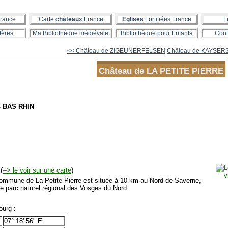
rance
Carte
châteaux
France
Eglises
Fortifiées France
L
tères
Ma Bibliothèque médiévale
Bibliothèque pour Enfants
Cont
<< Château de ZIGEUNERFELSEN
Château de KAYSER
Château de LA PETITE PIERRE
- BAS RHIN
(
--> le voir sur une carte
)
mmune de La Petite Pierre est située à 10 km au Nord de Saverne,
le parc naturel régional des Vosges du Nord.
urg :
07° 18' 56" E