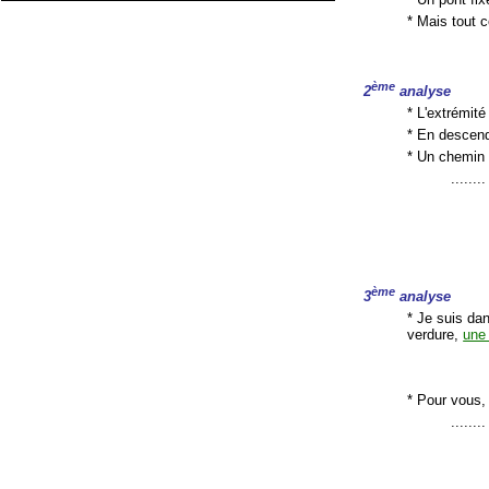
* Mais tout c
ème
2
analyse
* L'extrémit
* En descend
* Un chemin 
......
ème
3
analyse
* Je suis dan
verdure,
une
* Pour vous, 
......