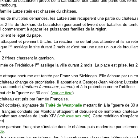
khard de Lutzelstein prévôt de la cathédrale, doit céder une partie des terres,
trasbourg.
 famille Lutzelstein est chassée du château.
rès de multiples demandes, les Lutzelstein récupèrent une partie du château sui
es 2 fils de Burkhard de Lutzelstein guerroient et livrent des batailles de terri
i commencent à agacer les puissantes familles de la région.
 pillent le légat du pape.
 attaquent et prennent Bitche. La réaction ne se fait pas attendre et ils se re
er
ique I
assiège le site durant 2 mois et c'est par une ruse un jour de brouillar
e.
s 2 frères chassent la garnison.
er
armée de Frédérique I
assiège la ville durant 2 mois. La place est prise, les 
e attaque nocturne est tentée par Franz von Sickingen. Elle échoue par un c
 château change de propriétaire. Il appartient à Georges-Jean Veldenz Lutzel
s au confort (
fenêtres à meneaux, citerne
) et à la protection contre l'artillerie.
but de la "guerre de 30 ans" (
voir ce livre
).
 château est pris par l'armée Française.
 24 octobre), signature du
Traité de Westphalie
mettant fin à la "guerre de 30 
s français conduits par Montclar attaquent et détruisent de nombreux château
ombat aux armées de Louis XIV (
voir liste des rois
). Cette reddition n'empêche 
au
).
ne garnison Française s'installe dans le château puis modernise partiellement 
de
.
 texte exprime les problèmes dus à l'appartenance de certains bâtiments par 