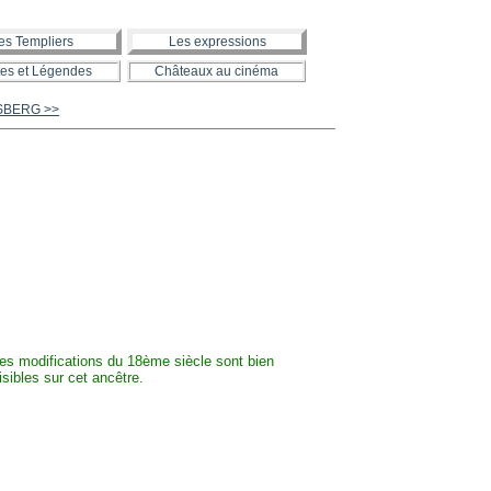
es Templiers
Les expressions
es et Légendes
Châteaux au cinéma
SBERG >>