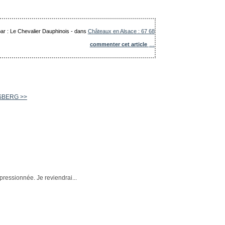
par : Le Chevalier Dauphinois
-
dans
Châteaux en Alsace : 67 68
commenter cet article
…
SBERG >>
pressionnée. Je reviendrai...