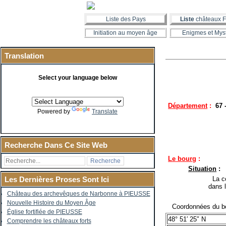
Liste des Pays
Liste
châteaux F
Initiation au moyen âge
Enigmes et Mys
Translation
Select your language below
Département
:
67 
Powered by
Translate
Recherche Dans Ce Site Web
Le bourg
:
Situation
:
La co
Les Dernières Proses Sont Ici
dans 
Château des archevêques de Narbonne à PIEUSSE
Nouvelle Histoire du Moyen Âge
Coordonnées du bo
Église fortifiée de PIEUSSE
48° 51′ 25″ N
Comprendre les châteaux forts