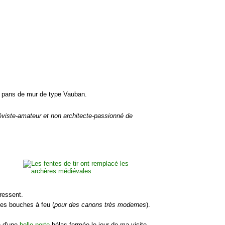
pans de mur de type Vauban.
viste-amateur et non architecte-passionné de
ressent.
des bouches à feu (
pour des canons très modernes
).
n d'une
belle porte
hélas fermée le jour de ma visite.