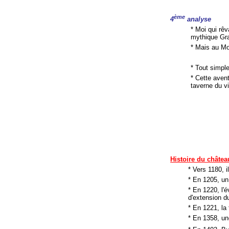
ème
4
analyse
* Moi qui rêv
mythique Gra
* Mais au Moy
* Tout simp
* Cette aven
taverne du v
Histoire du châtea
* Vers 1180, i
* En 1205, un
* En 1220, l'
d'extension du
* En 1221, la 
* En 1358, un