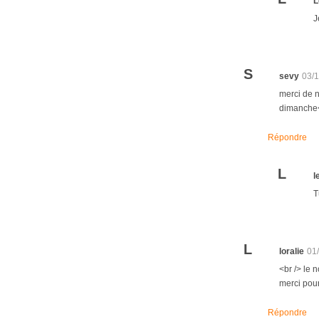
L
J
S
sevy
03/
merci de n
dimanche<
Répondre
L
l
T
L
loralie
01
<br /> le 
merci pour
Répondre