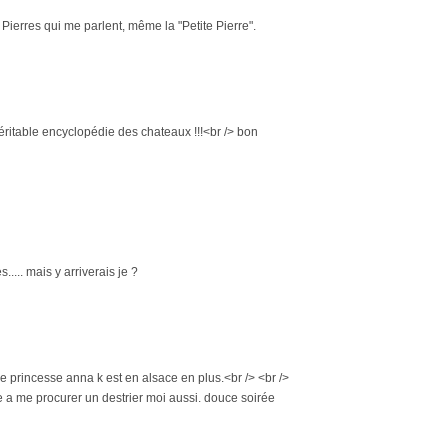
s Pierres qui me parlent, même la "Petite Pierre".
véritable encyclopédie des chateaux !!!<br /> bon
.... mais y arriverais je ?
 que princesse anna k est en alsace en plus.<br /> <br />
se a me procurer un destrier moi aussi. douce soirée