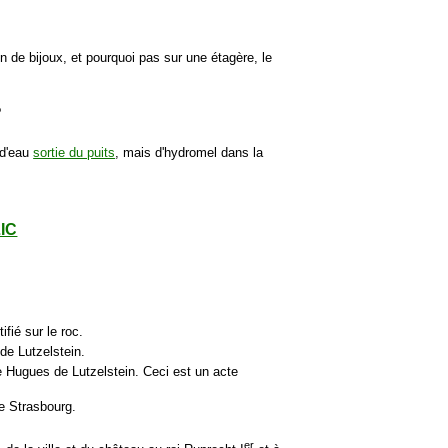
n de bijoux, et pourquoi pas sur une étagère, le
?
 d'eau
sortie du puits
, mais d'hydromel dans la
LIC
fié sur le roc.
 de Lutzelstein.
re Hugues de Lutzelstein. Ceci est un acte
de Strasbourg.
er