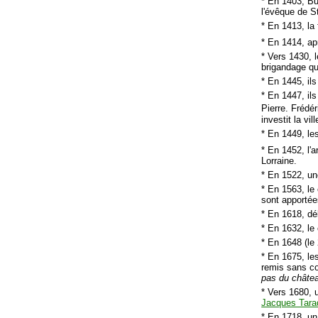
* En 1403, Bur
l'évêque de S
* En 1413, la
* En 1414, ap
* Vers 1430, l
brigandage qu
* En 1445, ils
* En 1447, ils
Pierre. Frédér
investit la vill
* En 1449, le
* En 1452, l'
Lorraine.
* En 1522, un
* En 1563, le
sont apportée
* En 1618, dé
* En 1632, le
* En 1648 (le
* En 1675, le
remis sans c
pas du châte
* Vers 1680, u
Jacques Tara
* En 1718, un