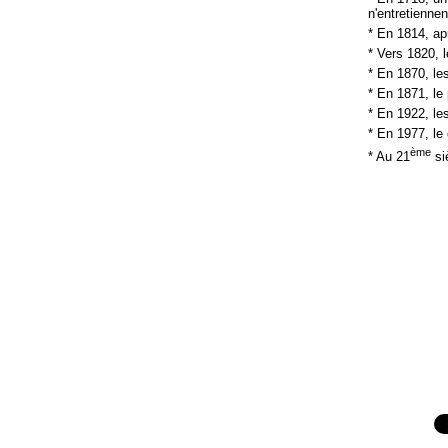
n'entretiennen
* En 1814, ap
* Vers 1820, 
* En 1870, le
* En 1871, le
* En 1922, le
* En 1977, le
ème
* Au 21
siè