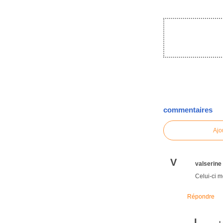
commentaires
Ajo
V
valserine
Celui-ci m
Répondre
L