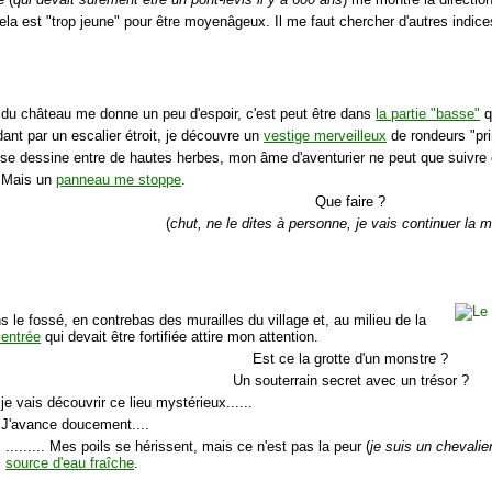
ela est "trop jeune" pour être moyenâgeux. Il me faut chercher d'autres indice
é du château me donne un peu d'espoir, c'est peut être dans
la partie "basse"
q
ant par un escalier étroit, je découvre un
vestige merveilleux
de rondeurs "pri
se dessine entre de hautes herbes, mon âme d'aventurier ne peut que suivre cet
.. Mais un
panneau me stoppe
.
Que faire ?
(
chut, ne le dites à personne, je vais continuer la 
s le fossé, en contrebas des murailles du village et, au milieu de la
 entrée
qui devait être fortifiée attire mon attention.
Est ce la grotte d'un monstre ?
Un souterrain secret avec un trésor ?
je vais découvrir ce lieu mystérieux......
.. J'avance doucement....
......... Mes poils se hérissent, mais ce n'est pas la peur (
je suis un chevalie
source d'eau fraîche
.