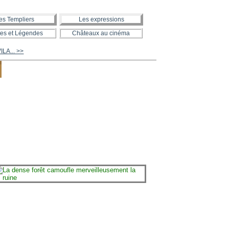
es Templiers
Les expressions
es et Légendes
Châteaux au cinéma
ILA... >>