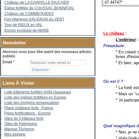
47.44747°
Château de LA CHAPELLE FAUCHER
Église fortifiée de COUSSAC-BONNEVAL
Château de COMMEQUIERS
Fort villageois d'ALIGNAN du VENT
Tour de RIEUX en VAL
Enclos ecclésial de AIGNE
Le château
:
L'extérieur
:
Newsletter
Préambule
* En créant 
Abonnez-vous pour être averti des nouveaux articles
publiés.
livres d'histo
Email
* Et bien, ap
Où est il ?
Liens À Visiter
* La forêt es
Liste bâtiments fortifiés NON classiques
* Mais un "c
Liste des églises fortifiées en Europe
* Je particip
Liste des Donjons remarquables
Plans châteaux forts - France
Plans fortifications - Europe
Sites de Châteaux forts
Sites de Patrimoine
Quel magnifique d
Marque Tâcheron
* Non, je ne
Mes widgets
* Voila l'indi