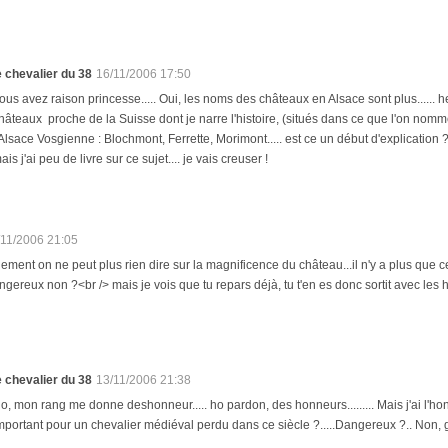
e chevalier du 38
16/11/2006 17:50
ous avez raison princesse..... Oui, les noms des châteaux en Alsace sont plus...... 
hâteaux proche de la Suisse dont je narre l'histoire, (situés dans ce que l'on nomm
'Alsace Vosgienne : Blochmont, Ferrette, Morimont..... est ce un début d'explication
ais j'ai peu de livre sur ce sujet.... je vais creuser !
/11/2006 21:05
dement on ne peut plus rien dire sur la magnificence du château...il n'y a plus que 
gereux non ?<br /> mais je vois que tu repars déjà, tu t'en es donc sortit avec les 
e chevalier du 38
13/11/2006 21:38
o, mon rang me donne deshonneur..... ho pardon, des honneurs......... Mais j'ai l'hon
mportant pour un chevalier médiéval perdu dans ce siècle ?.....Dangereux ?.. Non, glis