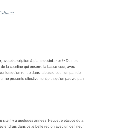
ILA... >>
e, avec description & plan succint...<br /> De nos
s de la courtine qui enserre la basse-cour, avec
uer lorsqu'on rentre dans la basse-cour, un pan de
e-cour ne présente effectivement plus qu'un pauvre pan
 site il y a quelques années. Peut être était ce du à
reviendrais dans cette belle région avec un oeil neuf.