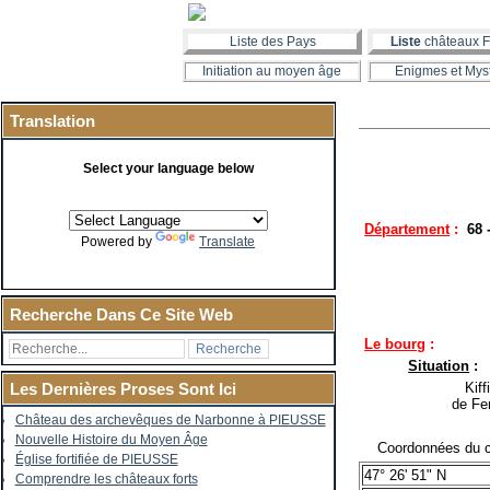
Liste des Pays
Liste
châteaux F
Initiation au moyen âge
Enigmes et Mys
Translation
Select your language below
Département
:
68 
Powered by
Translate
Recherche Dans Ce Site Web
Le bourg
:
Situation
:
Kiffi
Les Dernières Proses Sont Ici
de Fer
Château des archevêques de Narbonne à PIEUSSE
Nouvelle Histoire du Moyen Âge
Coordonnées du c
Église fortifiée de PIEUSSE
47° 26' 51" N
Comprendre les châteaux forts