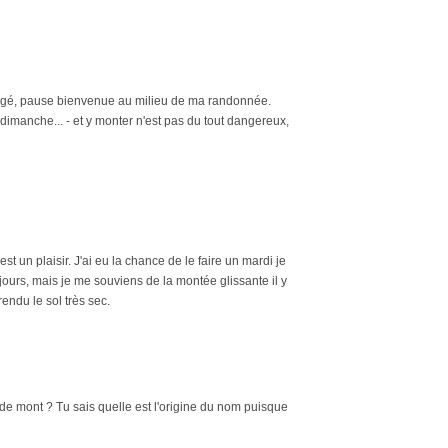
 mangé, pause bienvenue au milieu de ma randonnée.
t dimanche... - et y monter n'est pas du tout dangereux,
un plaisir. J'ai eu la chance de le faire un mardi je
2 jours, mais je me souviens de la montée glissante il y
rendu le sol très sec.
de mont ? Tu sais quelle est l'origine du nom puisque