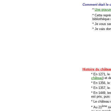
Comment était le 
*
Une gravur
* Cette repré
bibliothèque
* Je vous se
* Je vais don
Histoire du châtea
* En 1271, le
château
) et 
* En 1356, le 
* En 1357, le 
* En 1449, le
est pris, puis
* Le château n
ème
* Au 21
si