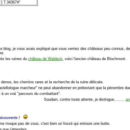
7.343674°
ce blog, je vous avais expliqué que vous verriez des châteaux peu connus, de
ire.
rès les ruines du
château de Waldeck
, voici l'ancien château de Blochmont.
t dense, les chemins rares et la recherche de la ruine délicate.
astellologue marcheur" ne peut abandonner en prétextant que la pénombre due à
e à un vrai "parcours du combattant".
Soudain, contre toute attente, je distingue.........
un
écouverte !
 me moque pas de vous, c'est bien un fossé qui entoure une butte.
ce que j'attendais.