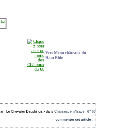
Vers Menu châteaux du
Haut Rhin
par : Le Chevalier Dauphinois
-
dans
Châteaux en Alsace : 67 68
commenter cet article
…