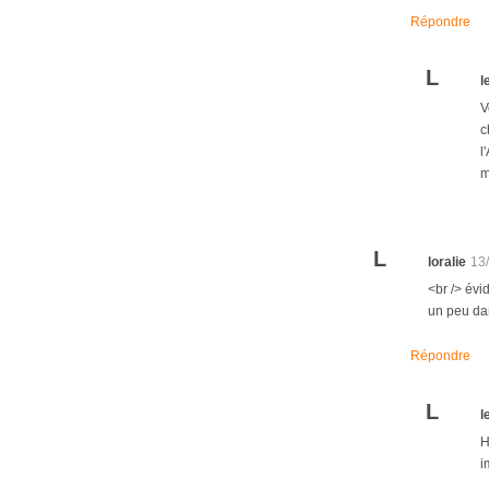
Répondre
L
l
V
c
l
m
L
loralie
13
<br /> évi
un peu dan
Répondre
L
l
H
i