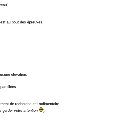
teau".
 est au bout des épreuves.
 aucune élévation.
pareillées.
pement de recherche est rudimentaire.
ur garder votre attention
).