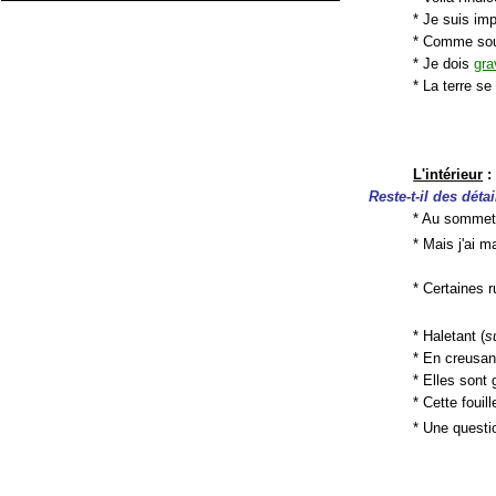
* Je suis imp
* Comme souv
* Je dois
gra
* La terre s
L'intérieur
:
Reste-t-il des déta
* Au sommet 
* Mais j'ai 
* Certaines r
* Haletant (
s
* En creusan
* Elles sont
* Cette foui
* Une question