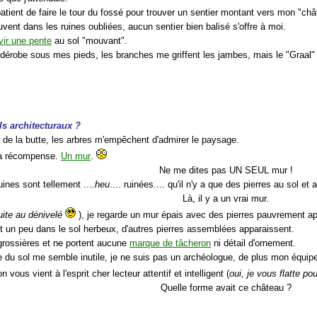
atient de faire le tour du fossé pour trouver un sentier montant vers mon "châ
ent dans les ruines oubliées, aucun sentier bien balisé s'offre à moi.
vir une pente
au sol "mouvant".
e dérobe sous mes pieds, les branches me griffent les jambes, mais le "Graal"
ils architecturaux ?
de la butte, les arbres m'empêchent d'admirer le paysage.
ma récompense.
Un mur
.
Ne me dites pas UN SEUL mur !
uines sont tellement ....
heu
.... ruinées.... qu'il n'y a que des pierres au sol et
Là, il y a un vrai mur.
uite au dénivelé
), je regarde un mur épais avec des pierres pauvrement ap
t un peu dans le sol herbeux, d'autres pierres assemblées apparaissent.
 grossières et ne portent aucune
marque de tâcheron
ni détail d'ornement.
lle du sol me semble inutile, je ne suis pas un archéologue, de plus mon équi
 vous vient à l'esprit cher lecteur attentif et intelligent (
oui, je vous flatte po
Quelle forme avait ce château ?