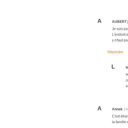
A
AUBERT 
Je suis pa
L'endroit 
y n'faut p
Répondre
L
l
H
c
a
A
Annak
14
C'est étra
la famille 