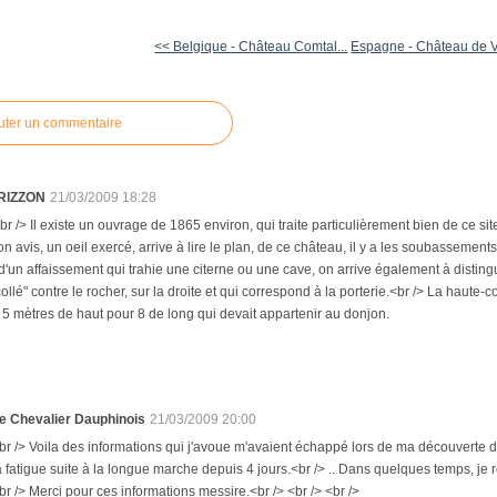
<< Belgique - Château Comtal...
Espagne - Château de V
uter un commentaire
 RIZZON
21/03/2009 18:28
br /> Il existe un ouvrage de 1865 environ, qui traite particulièrement bien de ce sit
on avis, un oeil exercé, arrive à lire le plan, de ce château, il y a les soubassement
'un affaissement qui trahie une citerne ou une cave, on arrive également à disting
collé" contre le rocher, sur la droite et qui correspond à la porterie.<br /> La haut
5 mètres de haut pour 8 de long qui devait appartenir au donjon.
e Chevalier Dauphinois
21/03/2009 20:00
br /> Voila des informations qui j'avoue m'avaient échappé lors de ma découverte du
a fatigue suite à la longue marche depuis 4 jours.<br /> .. Dans quelques temps, je 
br /> Merci pour ces informations messire.<br /> <br /> <br />