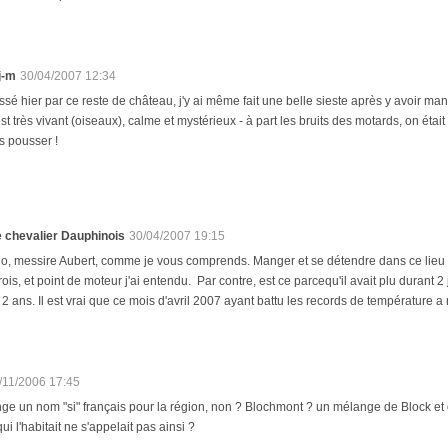
j-m
30/04/2007 12:34
ssé hier par ce reste de château, j'y ai même fait une belle sieste après y avoir
est très vivant (oiseaux), calme et mystérieux - à part les bruits des motards, on étai
as pousser !
e chevalier Dauphinois
30/04/2007 19:15
o, messire Aubert, comme je vous comprends. Manger et se détendre dans ce lieu est 
rois, et point de moteur j'ai entendu. Par contre, est ce parcequ'il avait plu durant 
 2 ans. Il est vrai que ce mois d'avril 2007 ayant battu les records de température a 
/11/2006 17:45
nge un nom "si" français pour la région, non ? Blochmont ? un mélange de Block et 
qui l'habitait ne s'appelait pas ainsi ?