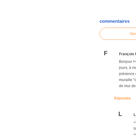
commentaires
Ajo
F
François
Bonjour !<
jours, à m
présence d
muraille "
de mur de 
Répondre
L
L
<
l
<