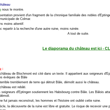
château
e
nous le montre.
sentation provient d'un fragment de la chronique familiale des nobles d'Eptin
 municipale de Colmar.
ns moins attentif.
c repartir à la recherche d'une autre ruine, moins ruinée.
A tout de suite.
Le diaporama du château est ici - C
u
:
 château de Blochmont est cité dans un texte. Il appartient aux seigneurs d'
des évêques de Bâle
terrible tremblement de terre qui détruit Bâle, démolit aussi le château.
château est rebâti.
s seigneurs d'Eptingen soutiennent les Habsbourg contre Bâle. Les Bâlois atta
 démoli.
e fut jamais reconstruit, les hommes et l'histoire ont oublié cette ruine.
ècle, la découverte de la ruine est libre et gratuite. Le risque de recevoir un