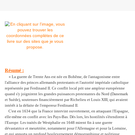
Résumé :
« La guerre de Trente Ans est née en Bohême, de l'antagonisme entre
l'alliance des princes allemands protestants et l'autorité impériale catholique
représentée par Ferdinand II. Ce conflit local prit une ampleur européenne
quand s'y joignirent les grandes puissances protestantes du Nord (Danemark
et Suède), soutenues financièrement par Richelieu et Louis XIII, qui avaient
intérêt à la défaite de l'empereur Ferdinand II.
C'est en 1634 que la France intervint ouvertement, en attaquant l'Espagne,
elle-même en conflit avec les Pays-Bas. Dès lors, les hostilités s'étendirent à
l'Europe. Les traités de Westphalie en 1648 mirent fin à une guerre
dévastatrice et meurtrière, notamment pour l'Allemagne et pour la Lorraine,
et qui apporta un profond bouleversement démographique et politique.