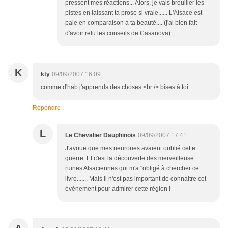
pressent mes réactions... Alors, je vais brouiller les
pistes en laissant ta prose si vraie...... L'Alsace est
pale en comparaison à ta beauté.... (j'ai bien fait
d'avoir relu les conseils de Casanova).
K
kty
09/09/2007 16:09
comme d'hab j'apprends des choses.<br /> bises à toi
Répondre
L
Le Chevalier Dauphinois
09/09/2007 17:41
J'avoue que mes neurones avaient oublié cette
guerre. Et c'est la découverte des merveilleuse
ruines Alsaciennes qui m'a "obligé à chercher ce
livre....... Mais il n'est pas important de connaitre cet
évènement pour admirer cette région !