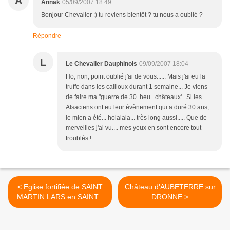
A
Annak
05/09/2007 18:49
Bonjour Chevalier :) tu reviens bientôt ? tu nous a oublié ?
Répondre
L
Le Chevalier Dauphinois
09/09/2007 18:04
Ho, non, point oublié j'ai de vous...... Mais j'ai eu la
truffe dans les cailloux durant 1 semaine... Je viens
de faire ma "guerre de 30 heu.. châteaux'. Si les
Alsaciens ont eu leur évènement qui a duré 30 ans,
le mien a été... holalala... très long aussi..... Que de
merveilles j'ai vu.... mes yeux en sont encore tout
troublés !
< Eglise fortifiée de SAINT
Château d'AUBETERRE sur
MARTIN LARS en SAINTE
DRONNE >
HERMINE