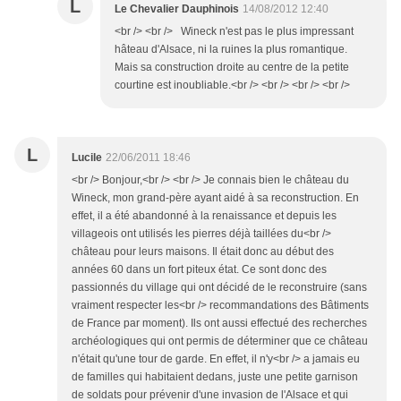
L
Le Chevalier Dauphinois
14/08/2012 12:40
<br /> <br /> Wineck n'est pas le plus impressant
hâteau d'Alsace, ni la ruines la plus romantique.
Mais sa construction droite au centre de la petite
courtine est inoubliable.<br /> <br /> <br /> <br />
L
Lucile
22/06/2011 18:46
<br /> Bonjour,<br /> <br /> Je connais bien le château du
Wineck, mon grand-père ayant aidé à sa reconstruction. En
effet, il a été abandonné à la renaissance et depuis les
villageois ont utilisés les pierres déjà taillées du<br />
château pour leurs maisons. Il était donc au début des
années 60 dans un fort piteux état. Ce sont donc des
passionnés du village qui ont décidé de le reconstruire (sans
vraiment respecter les<br /> recommandations des Bâtiments
de France par moment). Ils ont aussi effectué des recherches
archéologiques qui ont permis de déterminer que ce château
n'était qu'une tour de garde. En effet, il n'y<br /> a jamais eu
de familles qui habitaient dedans, juste une petite garnison
de soldats pour prévenir d'une invasion de l'Alsace et qui