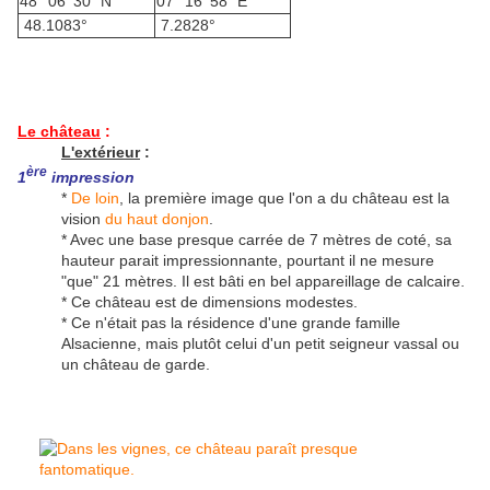
48° 06′ 30″ N
07° 16′ 58″ E
48.1083°
7.2828°
Le château
:
L'extérieur
:
ère
1
impression
*
De loin
, la première image que l'on a du château est la
vision
du haut donjon
.
* Avec une base presque carrée de 7 mètres de coté, sa
hauteur parait impressionnante, pourtant il ne mesure
"que" 21 mètres. Il est bâti en bel appareillage de calcaire.
* Ce château est de dimensions modestes.
* Ce n'était pas la résidence d'une grande famille
Alsacienne, mais plutôt celui d'un petit seigneur vassal ou
un château de garde.