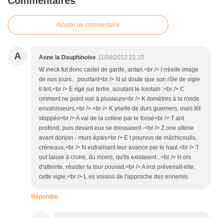
Commentaires
Ajouter un commentaire
A
Anne la Dauphinoise
11/08/2012 22:10
W ineck fut donc castel de garde, antan.<br /> I rréelle image
de nos jours... pourtant<br /> N ul doute que son rôle de vigie
il tint,<br /> E rigé sur tertre, scrutant le lointain :<br /> C
omment ne point voir à plusieurs<br /> K ilomètres à la ronde
envahisseurs,<br /> <br /> K yrielle de durs guerriers, mais tôt
stoppés<br /> A val de la colline par le fossé<br /> T ant
profond; puis devant eux se dressaient -<br /> Z one ultime
avant donjon - murs épais<br /> E t pourvus de mâchicoulis,
créneaux,<br /> N eutralisant leur avance par le haut.<br /> T
out laisse à croire, du moins, qu'ils existaient...<br /> H ors
d'atteinte, résister la tour pouvait.<br /> A insi prévenait-elle,
cette vigie,<br /> L es voisins de l'approche des ennemis.
Répondre