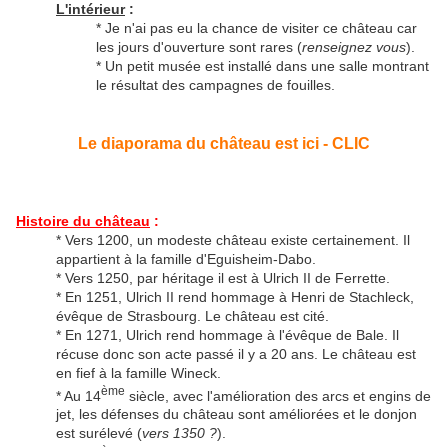
L'intérieur
:
* Je n'ai pas eu la chance de visiter ce château car
les jours d'ouverture sont rares (
renseignez vous
).
* Un petit musée est installé dans une salle montrant
le résultat des campagnes de fouilles.
Le diaporama du château est ici - CLIC
Histoire du château
:
* Vers 1200, un modeste château existe certainement. Il
appartient à la famille d'Eguisheim-Dabo.
* Vers 1250, par héritage il est à Ulrich II de Ferrette.
* En 1251, Ulrich II rend hommage à Henri de Stachleck,
évêque de Strasbourg. Le château est cité.
* En 1271, Ulrich rend hommage à l'évêque de Bale. Il
récuse donc son acte passé il y a 20 ans. Le château est
en fief à la famille Wineck.
ème
* Au 14
siècle, avec l'amélioration des arcs et engins de
jet, les défenses du château sont améliorées et le donjon
est surélevé (
vers 1350 ?
).