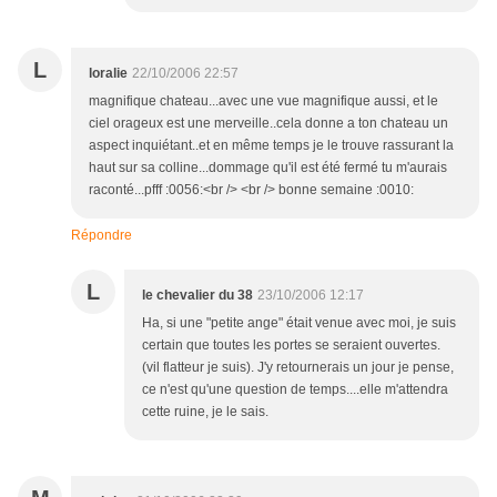
L
loralie
22/10/2006 22:57
magnifique chateau...avec une vue magnifique aussi, et le
ciel orageux est une merveille..cela donne a ton chateau un
aspect inquiétant..et en même temps je le trouve rassurant la
haut sur sa colline...dommage qu'il est été fermé tu m'aurais
raconté...pfff :0056:<br /> <br /> bonne semaine :0010:
Répondre
L
le chevalier du 38
23/10/2006 12:17
Ha, si une "petite ange" était venue avec moi, je suis
certain que toutes les portes se seraient ouvertes.
(vil flatteur je suis). J'y retournerais un jour je pense,
ce n'est qu'une question de temps....elle m'attendra
cette ruine, je le sais.