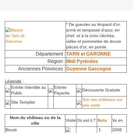
* De gueules au léopard d'or,
armé et lampassé d'azur, en
chef, et à la croix cléchée,
vidée et pommetée de douze
pièces d'or, en pointe.
Département :
TARN et GARONNE
Région :
Midi Pyrénées
Anciennes Provinces :
Guyenne Gascogne
Légende
:
Entrée Interdite au
Entrée
Découverte Gratuite
Public
Payante
Voir ces châteaux sur
Site Templier
une carte
Nom du château ou de la
Visite
Où est il ?
Note
Vu en
ville
Bioule
1
2008