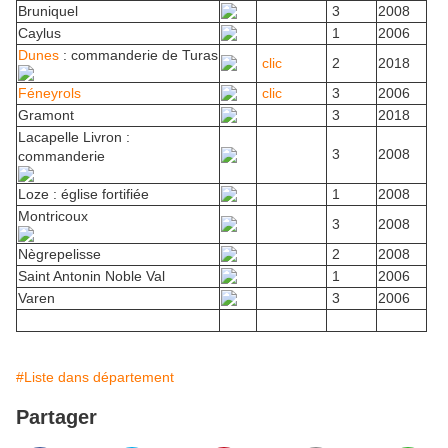
Bruniquel
3
2008
Caylus
1
2006
Dunes
: commanderie de Turas
clic
2
2018
Féneyrols
clic
3
2006
Gramont
3
2018
Lacapelle Livron :
3
2008
commanderie
Loze : église fortifiée
1
2008
Montricoux
3
2008
Nègrepelisse
2
2008
Saint Antonin Noble Val
1
2006
Varen
3
2006
#Liste dans département
Partager