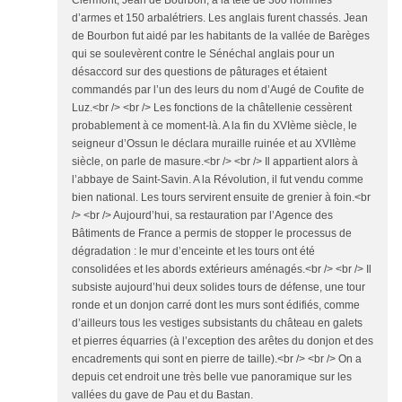
Clermont, Jean de Bourbon, à la tête de 300 hommes
d’armes et 150 arbalétriers. Les anglais furent chassés. Jean
de Bourbon fut aidé par les habitants de la vallée de Barèges
qui se soulevèrent contre le Sénéchal anglais pour un
désaccord sur des questions de pâturages et étaient
commandés par l’un des leurs du nom d’Augé de Coufite de
Luz.<br /> <br /> Les fonctions de la châtellenie cessèrent
probablement à ce moment-là. A la fin du XVIème siècle, le
seigneur d’Ossun le déclara muraille ruinée et au XVIIème
siècle, on parle de masure.<br /> <br /> Il appartient alors à
l’abbaye de Saint-Savin. A la Révolution, il fut vendu comme
bien national. Les tours servirent ensuite de grenier à foin.<br
/> <br /> Aujourd’hui, sa restauration par l’Agence des
Bâtiments de France a permis de stopper le processus de
dégradation : le mur d’enceinte et les tours ont été
consolidées et les abords extérieurs aménagés.<br /> <br /> Il
subsiste aujourd’hui deux solides tours de défense, une tour
ronde et un donjon carré dont les murs sont édifiés, comme
d’ailleurs tous les vestiges subsistants du château en galets
et pierres équarries (à l’exception des arêtes du donjon et des
encadrements qui sont en pierre de taille).<br /> <br /> On a
depuis cet endroit une très belle vue panoramique sur les
vallées du gave de Pau et du Bastan.