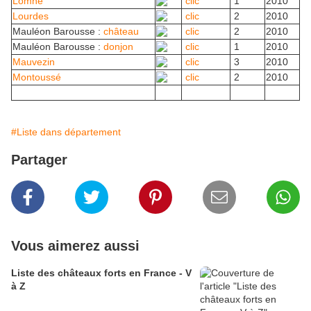
Lomné
clic
1
2010
Lourdes
clic
2
2010
Mauléon Barousse :
château
clic
2
2010
Mauléon Barousse :
donjon
clic
1
2010
Mauvezin
clic
3
2010
Montoussé
clic
2
2010
#Liste dans département
Partager
Vous aimerez aussi
Liste des châteaux forts en France - V
à Z