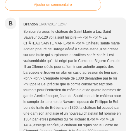
Ajouter un commentaire
B
Brandon
16/07/2017 12:47
Bonjour y'a aussi le château de Saint Marie a Luz Saint
Sauveur 65120 voila sont histoire --> <br /> <br /> LE
CHÂTEAU SAINTE MARIE<br /> <br /> Château sainte marie
Ancien prieuré de Barège dédié à Sainte-Marie, il se dresse
sur une butte qui surplombe les vallées.<br /> <br /> Il est
vraisemblable qu’il fut érigé par le Comte de Bigorre Centulle
III au XIIème siècle pour raffermir son autorité auprès des
barégeois et trouver un abri en cas d’agression de leur part.
<br /> <br /> L’enquête royale de 1300 demandée par le roi
Philippe le Bel précise que le comte consacrait sept sols
tournois pour l’entretien du châtelain et de quatre hommes de
garde. A cette époque, Jean de Soubile tenait le château pour
le compte de la reine de Navarre, épouse de Philippe le Bel.
Lors du traité de Brétigny, en 1360, la château fut occupé par
une garnison anglaise et un nouveau châtelain fut nommé en
1384 par lettres patentes du roi Richard II.<br /> <br /> En
1404, assiégé et brûlé, le château fut repris par le Comte de