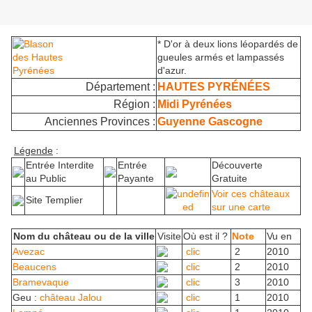
* D'or à deux lions léopardés de
gueules armés et lampassés
d'azur.
Département :
HAUTES PYRÉNÉES
Région :
Midi Pyrénées
Anciennes Provinces :
Guyenne Gascogne
Légende
:
Entrée Interdite
Entrée
Découverte
au Public
Payante
Gratuite
Voir ces châteaux
Site Templier
sur une carte
Nom du château ou de la ville
Visite
Où est il ?
Note
Vu en
Avezac
clic
2
2010
Beaucens
clic
2
2010
Bramevaque
clic
3
2010
Geu :
château Jalou
clic
1
2010