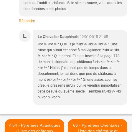
sortir de l'oubli ce château. Si le site est sauvé, vous aurez les
coordonnées et les photos.
Répondre
L
Le Chevalier Dauphinois
12/01/2015 21:05
<br /> <br /> * Que lis je ?<br /> <br /> <br /> * Une
ruine qui aurait échappé à ma vigilance ?<br /> <br
/> <br /> * Que nenni. Elle est inscrite à la page 778
de mon dictionnaire des châteaux forts.<br /> <br />
<br /> * Hélas, j'ai passé peu de temps dans ce
département, je n'ai donc que peu de châteaux à
montrer.<br /> <br /> <br /> * Si une association se
crée, je pressens qu'un jour, je viendrai immortaliser
cette beauté du 13ème siècle il semblerait.<br /> <br
/> <br /> <br />
< 64 - Pyrénées Atlantiques
66 - Pyrénées Orientales -
- Liste des châteaux
Liste des châteaux et