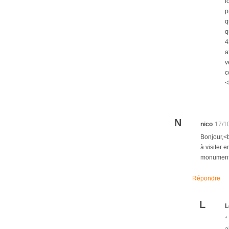
f
p
q
q
4
a
v
c
<
N
nico
17/1
Bonjour,<b
à visiter 
monument l
Répondre
L
L
*
a