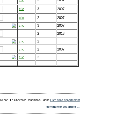
clic
3
2007
clic
3
2007
clic
2
2007
clic
3
2007
2
2018
clic
2
clic
2
2007
clic
2
lié par : Le Chevalier Dauphinois
-
dans
Liste dans département
commenter cet article
…