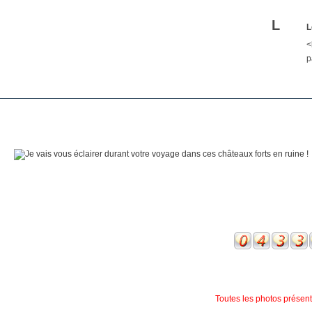
L
L
<
p
Toutes les photos présente