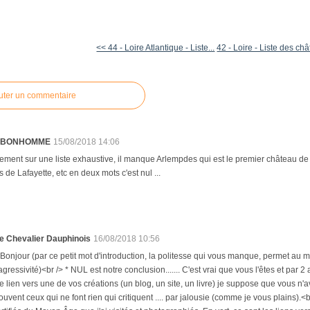
<< 44 - Loire Atlantique - Liste...
42 - Loire - Liste des ch
uter un commentaire
c BONHOMME
15/08/2018 14:06
ement sur une liste exhaustive, il manque Arlempdes qui est le premier château de
 de Lafayette, etc en deux mots c'est nul ...
e Chevalier Dauphinois
16/08/2018 10:56
 Bonjour (par ce petit mot d'introduction, la politesse qui vous manque, permet au m
'agressivité)<br /> * NUL est notre conclusion....... C'est vrai que vous l'êtes et par 
e lien vers une de vos créations (un blog, un site, un livre) je suppose que vous n'avez
ouvent ceux qui ne font rien qui critiquent .... par jalousie (comme je vous plains).<