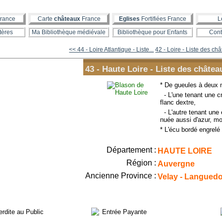
rance
Carte
châteaux
France
Eglises
Fortifiées France
L
tères
Ma Bibliothèque médiévale
Bibliothèque pour Enfants
Cont
<< 44 - Loire Atlantique - Liste...
42 - Loire - Liste des ch
43 - Haute Loire - Liste des châtea
* De gueules à deux 
- L'une tenant une cr
flanc dextre,
- L'autre tenant une é
nuée aussi d'azur, mo
* L'écu bordé engrelé 
Département :
HAUTE LOIRE
Région :
Auvergne
Ancienne Province :
Velay - Langued
erdite au Public
Entrée Payante