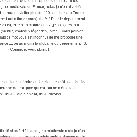
 les articles déjà écrits, en noirs les prochaines
'origine médiévale en France, hélas je n'en ai visités
it l'erreur de visiter plus de 480 sites hors de France
c'est nul affirmez vous).<br /> * Pour le département
ez vous), et je n'en montre que 2 (je sais, c'est nul
s (menus, châteaux,légendes, livres.... vous pouvez
nt (je sais ce mot vous est inconnu) de me proposer une
rance..... ou au moins la globalité du département 43.
 /> ---> Comme je vous plains !
sent leur itinéraire en fonction des bâtisses fortifiées
orteresse de Polignac qui est tout de même le 3e
ce.<br /> Cordialement,<br /> Nicolas
ié 48 sites fortifiés d'origine médiévale mais je n'en
 est évidemment dans mes projets mais curieusement je