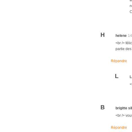
n
C
H
helene
14
<br /> fél
partie des
Répondre
L
L
<
B
brigitte s
<br /> vou
Répondre