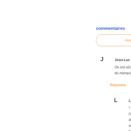
commentaires
Ajo
J
Jean-Lu
On est sûr
du marquis
Répondre
L
L
*
l
d
s