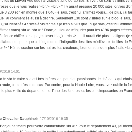
ortifiés du Moyen Âge que j'ai visités et photographiés. En vert, ce sont les liens vers
roses que je vais réaliser.<br /> .<br /> * Il y aurait presque 20 000 sites fortifiés d
ue 3 200 et n'en montre que 1 040 (je sais, c'est nul affirmez vous).... de plus, j'ai fa
ue j'ai commencés aussi à décrire. Seulement 130 sont visibles sur le blog(je sais, 
3, j'ai identifiés 47 sites à visiter mais je n'en ai vus que 19 (je sais, c'est nul affirm
ffirmez vous).<br /> .<br /> * Donc, au lieu de m'injurier pour les 4196 pages créée
érifier ce chiffre sur la page d'over-blog).....<br /> ...... il aurait été plus intellige
ollaboration pour que ce blog montre l'intégralité des sites médiévaux fortifiés de F
br /> * Hélas, cracher sur les autres, les créateurs, les montreurs est plus facile.<br
0/2016 14:01
r /> <br /> Votre site est très intéressant pour les passionnés de châteaux qui choisis
en route, come c'est mon cas. Par contre, pour la Haute-Loire, vous avez oublié la f
e plus visité du département et l'une des forteresses les plus imposantes en Fran
e Chevalier Dauphinois
17/10/2016 19:35
 Bonjour et merci pour votre commentaire.<br /> * Pour le département 43, j'ai identif
i visités que 19 (expliquant la petite liste actuellement visible).<br /> * Polignac