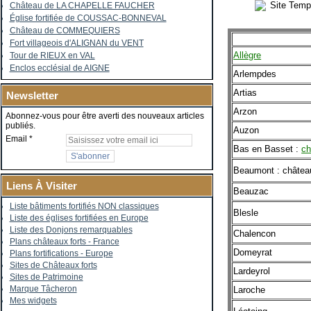
Site Templ
Château de LA CHAPELLE FAUCHER
Église fortifiée de COUSSAC-BONNEVAL
Château de COMMEQUIERS
Fort villageois d'ALIGNAN du VENT
Allègre
Tour de RIEUX en VAL
Enclos ecclésial de AIGNE
Arlempdes
Artias
Newsletter
Arzon
Abonnez-vous pour être averti des nouveaux articles
publiés.
Auzon
Email
Bas en Basset :
ch
Beaumont : château
Liens À Visiter
Beauzac
Liste bâtiments fortifiés NON classiques
Blesle
Liste des églises fortifiées en Europe
Liste des Donjons remarquables
Chalencon
Plans châteaux forts - France
Domeyrat
Plans fortifications - Europe
Sites de Châteaux forts
Lardeyrol
Sites de Patrimoine
Marque Tâcheron
Laroche
Mes widgets