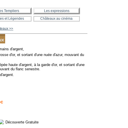
es Templiers
Les expressions
es et Légendes
Châteaux au cinéma
âteaux >>
ux
mains d'argent,
osse d'or, et sortant d'une nuée d'azur, mouvant du
pée haute d'argent, à la garde d'or, et sortant d'une
uvant du flanc senestre.
d'argent.
oc
Découverte Gratuite