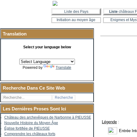
Liste des Pays
Liste
châteaux F
Initiation au moyen âge
Enigmes et Mys
Translation
Select your language below
Powered by
Translate
Recherche Dans Ce Site Web
Les Dernières Proses Sont Ici
Château des archevêques de Narbonne à PIEUSSE
Légende
:
Nouvelle Histoire du Moyen Âge
Église fortifiée de PIEUSSE
Entrée Int
Comprendre les châteaux forts