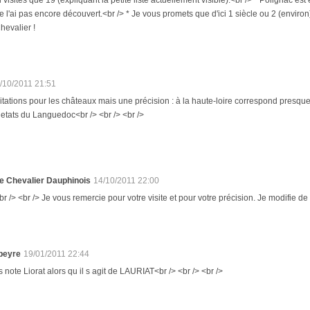
e l'ai pas encore découvert.<br /> * Je vous promets que d'ici 1 siècle ou 2 (envi
hevalier !
/10/2011 21:51
icitations pour les châteaux mais une précision : à la haute-loire correspond presqu
 etats du Languedoc<br /> <br /> <br />
e Chevalier Dauphinois
14/10/2011 22:00
br /> <br /> Je vous remercie pour votre visite et pour votre précision. Je modifie de su
ibeyre
19/01/2011 22:44
s note Liorat alors qu il s agit de LAURIAT<br /> <br /> <br />