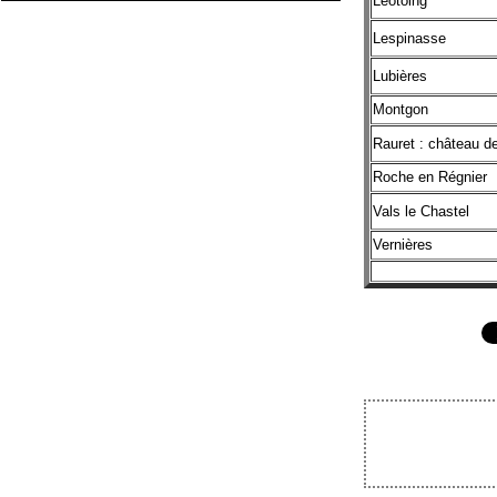
Léotoing
Lespinasse
Lubières
Montgon
Rauret : château d
Roche en Régnier
Vals le Chastel
Vernières