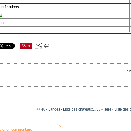
ortifications
u
rte
Pub
<< 40 - Landes - Liste des châteaux...
38 - Isère - Liste des
uter un commentaire