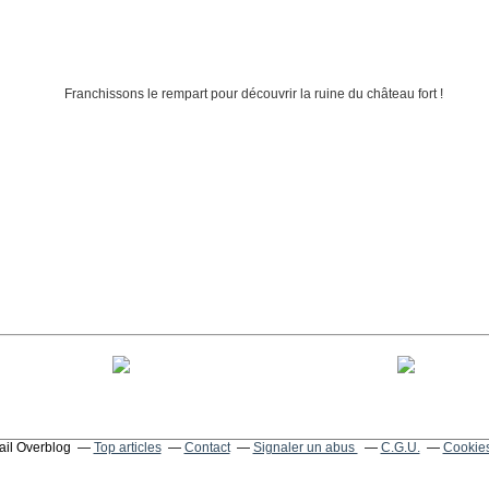
tail Overblog
Top articles
Contact
Signaler un abus
C.G.U.
Cookies