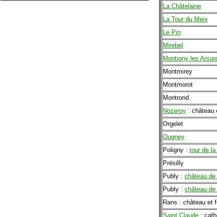
La Châtelaine
La Tour du Meix
Le Pin
Mirebel
Montigny les Arsur
Montmirey
Montmorot
Montrond
Nozeroy
: château e
Orgelet
Ougney
Poligny :
tour de la
Présilly
Publy :
château de
Publy :
château de
Rans : château et 
Saint Claude
: cath