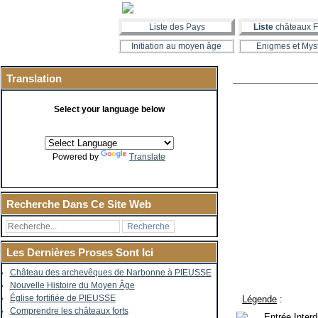
Liste des Pays
Liste
châteaux F
Initiation au moyen âge
Enigmes et Mys
Translation
Select your language below
Powered by
Translate
Recherche Dans Ce Site Web
Les Dernières Proses Sont Ici
Château des archevêques de Narbonne à PIEUSSE
Nouvelle Histoire du Moyen Âge
Église fortifiée de PIEUSSE
Légende
:
Comprendre les châteaux forts
Entrée Interd