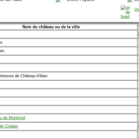
r
Vo
Nom du château ou de la ville
ns
urs
rteresse de Château-Villain
u de Montrivel
de Chalain