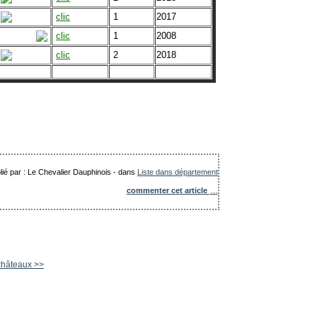
clic
1
2017
clic
1
2008
clic
2
2018
lié par : Le Chevalier Dauphinois
-
dans
Liste dans département
commenter cet article
…
 châteaux >>