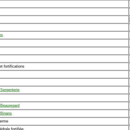
es
t fortifications
 Sergenterie
 Beauregard
 Binans
ferme
édrale fortifiée