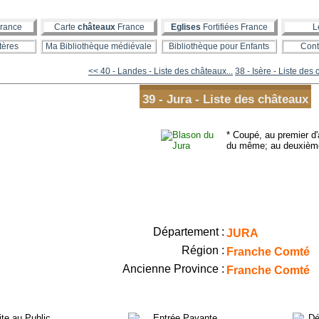
rance
Carte
châteaux
France
Eglises
Fortifiées France
L
tères
Ma Bibliothèque médiévale
Bibliothèque pour Enfants
Cont
<< 40 - Landes - Liste des châteaux...
38 - Isère - Liste des
39 - Jura - Liste des châteaux
* Coupé, au premier d'
du même; au deuxième
Département :
JURA
Région :
Franche Comt
Ancienne Province :
Franche Comté
ite au Public
Entrée Payante
Dé