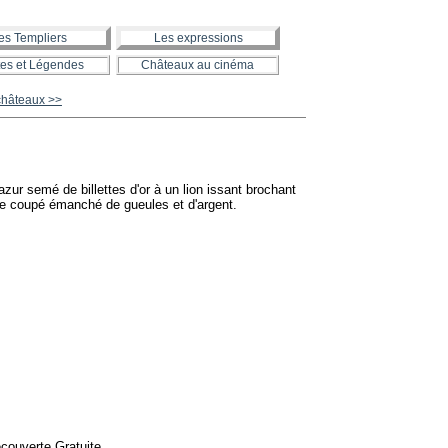
es Templiers
Les expressions
es et Légendes
Châteaux au cinéma
 châteaux >>
azur semé de billettes d'or à un lion issant brochant
 coupé émanché de gueules et d'argent.
é
couverte Gratuite