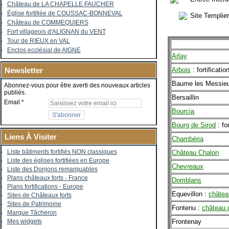
Château de LA CHAPELLE FAUCHER
Église fortifiée de COUSSAC-BONNEVAL
Site Templie
Château de COMMEQUIERS
Fort villageois d'ALIGNAN du VENT
Tour de RIEUX en VAL
Enclos ecclésial de AIGNE
Arlay
Arbois
: fortificatio
Newsletter
Baume les Messie
Abonnez-vous pour être averti des nouveaux articles
publiés.
Bersaillin
Email
Bourcia
Bourg de Sirod
: fo
Liens À Visiter
Chambéria
Liste bâtiments fortifiés NON classiques
Château Chalon
Liste des églises fortifiées en Europe
Chevreaux
Liste des Donjons remarquables
Plans châteaux forts - France
Domblans
Plans fortifications - Europe
Equevillon :
châtea
Sites de Châteaux forts
Sites de Patrimoine
Fontenu :
château 
Marque Tâcheron
Frontenay
Mes widgets