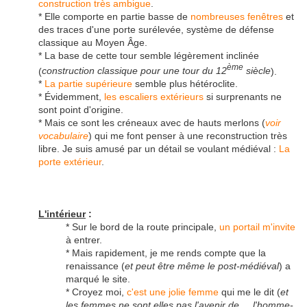
construction très ambigue
.
* Elle comporte en partie basse de
nombreuses fenêtres
et
des traces d'une porte surélevée, système de défense
classique au Moyen Âge.
* La base de cette tour semble légèrement inclinée
ème
(
construction classique pour une tour du 12
siècle
).
*
La partie supérieure
semble plus hétéroclite.
* Évidemment,
les escaliers extérieurs
si surprenants ne
sont point d'origine.
* Mais ce sont les créneaux avec de hauts merlons (
voir
vocabulaire
) qui me font penser à une reconstruction très
libre. Je suis amusé par un détail se voulant médiéval :
La
porte extérieur
.
L'intérieur
:
* Sur le bord de la route principale,
un portail m'invite
à entrer.
* Mais rapidement, je me rends compte que la
renaissance (
et peut être même le post-médiéval
) a
marqué le site.
* Croyez moi,
c'est une jolie femme
qui me le dit (
et
les femmes ne sont elles pas l'avenir de.... l'homme-