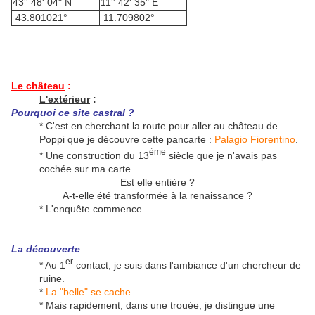
43° 48' 04" N
11° 42' 35" E
43.801021°
11.709802°
Le château
:
L'extérieur
:
Pourquoi ce site castral ?
* C'est en cherchant la route pour aller au château de
Poppi que je découvre cette pancarte :
Palagio Fiorentino
.
ème
* Une construction du 13
siècle que je n'avais pas
cochée sur ma carte.
Est elle entière ?
A-t-elle été transformée à la renaissance ?
* L'enquête commence.
La découverte
er
* Au 1
contact, je suis dans l'ambiance d'un chercheur de
ruine.
*
La "belle" se cache
.
* Mais rapidement, dans une trouée, je distingue une