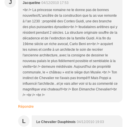
J
Jacqueline
04/12/2010 17:53
<br /> La princesse romaine ne te donne pas de bonnes
nouvelles!!L’ancêtre de la construction que tu as vue remonte
à l’an 1230 : propriété des Contes Guidi, une des branche
des plus puissantes dynasties<br /> feudataires arétines qui y
résident pendant 2 siècles. La structure originale souffre de la
décadence et de l’extinction de la famille Guidi. A la fin du
19ème siècle un riche avocat, Carlo Beni en<br /> acquiert
les ruines et confie à un architecte le soin de recréer
l'ancienne architecture, avec la consigne de dessiner le
nouveau palais le plus fidèlement possible et semblable à la
vieille<br /> demeure médiévale. Aujourd'hui de propriété
communale, le « château » est le siège dun Musée.<br /> Ton
instinct de Chevalier ne t'avais pas trompé!!! Mais Poppi a
influencé l'architecte...et je vais aller voir si tu as commenté ce
magnifique vrai chateau!!!<br /> Bon Dimanche Chevalier!<br
/> <br /> <br />
Répondre
L
Le Chevalier Dauphinois
04/12/2010 19:03