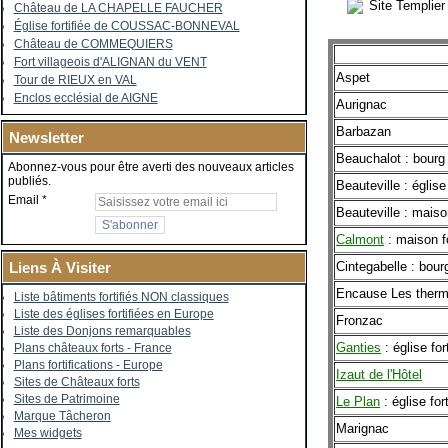
Site Templier
Château de LA CHAPELLE FAUCHER
Église fortifiée de COUSSAC-BONNEVAL
Château de COMMEQUIERS
Fort villageois d'ALIGNAN du VENT
Aspet
Tour de RIEUX en VAL
Enclos ecclésial de AIGNE
Aurignac
Barbazan
Newsletter
Beauchalot : bourg f
Abonnez-vous pour être averti des nouveaux articles
publiés.
Beauteville : église 
Email
Beauteville : maiso
Calmont
: maison f
Cintegabelle : bourg
Liens À Visiter
Encause Les ther
Liste bâtiments fortifiés NON classiques
Liste des églises fortifiées en Europe
Fronzac
Liste des Donjons remarquables
Ganties
: église for
Plans châteaux forts - France
Plans fortifications - Europe
Izaut de l'Hôtel
Sites de Châteaux forts
Sites de Patrimoine
Le Plan
: église fort
Marque Tâcheron
Marignac
Mes widgets