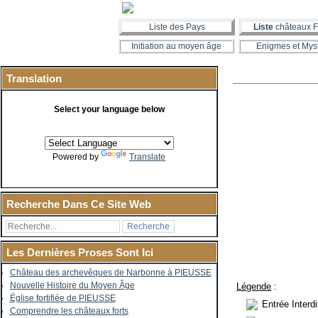
Liste des Pays
Liste
châteaux F
Initiation au moyen âge
Enigmes et Mys
Translation
Select your language below
Powered by
Translate
Recherche Dans Ce Site Web
Les Dernières Proses Sont Ici
Château des archevêques de Narbonne à PIEUSSE
Nouvelle Histoire du Moyen Âge
Légende
:
Église fortifiée de PIEUSSE
Entrée Interd
Comprendre les châteaux forts