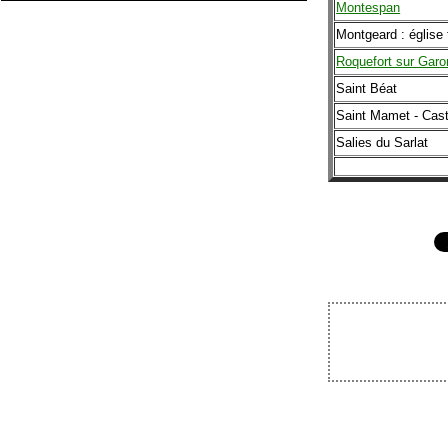
Montespan
Montgeard : église f
Roquefort sur Gar
Saint Béat
Saint Mamet - Caste
Salies du Sarlat