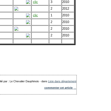
clic
3
2010
2
2012
clic
1
2010
2
2010
2
2010
2
2010
lié par : Le Chevalier Dauphinois
-
dans
Liste dans département
commenter cet article
…