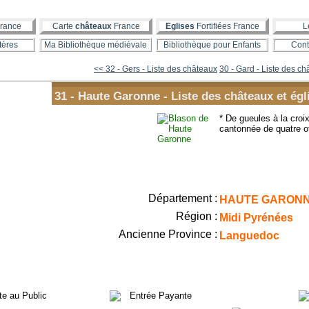
rance
Carte
châteaux
France
Eglises
Fortifiées France
L
tères
Ma Bibliothèque médiévale
Bibliothèque pour Enfants
Cont
<< 32 - Gers - Liste des châteaux
30 - Gard - Liste des c
31 - Haute Garonne - Liste des châteaux et égli
* De gueules à la cro
cantonnée de quatre ot
Département :
HAUTE GARON
Région :
Midi Pyrénées
Ancienne Province :
Languedoc
ite au Public
Entrée Payante