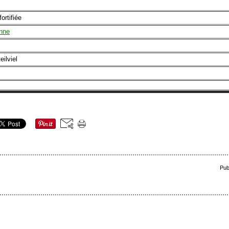
ortifiée
onne
ilviel
Pub