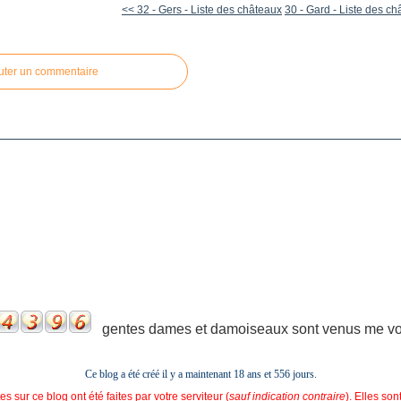
<< 32 - Gers - Liste des châteaux
30 - Gard - Liste des c
uter un commentaire
gentes dames et damoiseaux sont venus me voir
Ce blog a été créé il y a maintenant 18 ans et
556 jours.
s sur ce blog ont été faites par votre serviteur (
sauf indication contraire
). Elles so