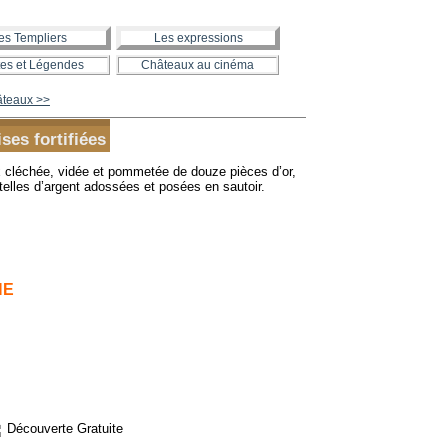
es Templiers
Les expressions
es et Légendes
Châteaux au cinéma
hâteaux >>
ses fortifiées
ix cléchée, vidée et pommetée de douze pièces d’or,
elles d’argent adossées et posées en sautoir.
NE
Découverte Gratuite