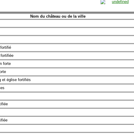
Nom du château ou de la ville
ortifié
fortifiée
n forte
orte
 et église fortifiés
mes
tifiée
ifiée