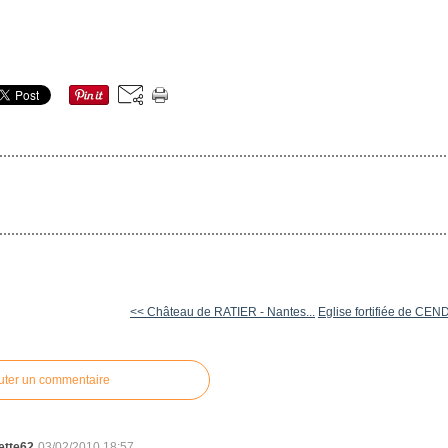
<< Château de RATIER - Nantes...
Eglise fortifiée de CE
uter un commentaire
ette62
03/02/2010 18:57