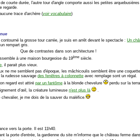
 de courte durée, l'autre tour d'angle comporte aussi les petites arquebusière
e regarde.
aucune trace d'archère (
voir vocabulaire
)
inue
 contourné la grosse tour carrée, je suis en arrêt devant le spectacle :
Un châ
 un rempart gris.
Que de contrastes dans son architecture !
ème
essemble à une maison bourgeoise du 19
siècle.
e
, il parait plus vieux.
ux ne me semblent pas d'époque, les mâchicoulis semblent être une coquette
 la rudesse sauvage
des fenêtres à colonnette
avec remplage sont un régal.
on regard est attiré
par un fantôme
à la blonde chevelure
perdu sur la terr
lignement d’œil, la créature lumineuse
n'est plus là
.
 chevalier, je me dois de la sauver du maléfice.
ance vers la porte. Il est 11h40.
nt la porte d'entrée, la gardienne du site m'informe que le château ferme dan