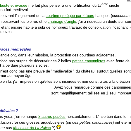
ème
obuste et évasée
me fait plus penser à une fortification du 17
siècle
eau fort médiéval.
couvrant l'alignement de la
courtine protégée par 2 tours
flanques (
curieuseme
n observant les pierres et le
chaînage d'angle
, j'ai à nouveau un doute sur son
 étant encore habité a subi de nombreux travaux de consolidation "cachant" 
preuves.
traces médiévales
'angle ont, dans leur mission, la protection des courtines adjacentes.
 donc pas surpris de découvrir ces 2 belles
petites canonnières
avec fente de 
 a perduré plusieurs siècles.
 n'est donc pas une preuve de "médiévalité " du château, surtout qu'elles sont
le mur au moyen âge.
ien lu, j'ai l'impression qu'elles sont insérées et non construites à la création
Avez vous remarqué comme ces canonnière
sont magnifiquement taillées en 1 seul morcea
diévales ?
les yeux, j'en remarque
2 autres posées
horizontalement. L'insertion dans le 
lusion
: Si ces grosses arquebusières (
ou ces petites canonnières
) ont été m
t ce pas
Monsieur de La Palice
?
)
.