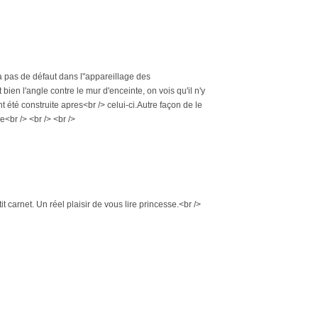
y a pas de défaut dans l"appareillage des
bien l'angle contre le mur d'enceinte, on vois qu'il n'y
 été construite apres<br /> celui-ci.Autre façon de le
<br /> <br /> <br />
petit carnet. Un réel plaisir de vous lire princesse.<br />