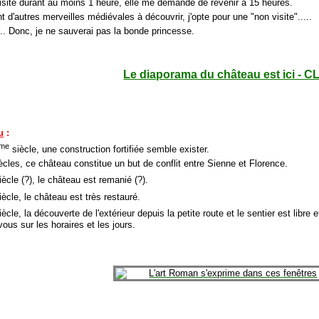
visite durant au moins 1 heure, elle me demande de revenir à 15 heures.
t d'autres merveilles médiévales à découvrir, j'opte pour une "non visite".....
.... Donc, je ne sauverai pas la bonde princesse.
Le diaporama du château est ici - C
u
:
me
siècle, une construction fortifiée semble exister.
ècles, ce château constitue un but de conflit entre Sienne et Florence.
ècle (?), le château est remanié (?).
ècle, le château est très restauré.
ècle, la découverte de l'extérieur depuis la petite route et le sentier est libre et
ous sur les horaires et les jours.