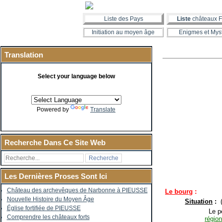
Liste des Pays
Liste
châteaux F
Initiation au moyen âge
Enigmes et Mys
Translation
Select your language below
Powered by
Translate
Recherche Dans Ce Site Web
Les Dernières Proses Sont Ici
Château des archevêques de Narbonne à PIEUSSE
Le bourg
:
Nouvelle Histoire du Moyen Âge
Situation
:
(
Église fortifiée de PIEUSSE
Le pe
Comprendre les châteaux forts
région