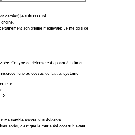
nt carrées
) je suis rassuré.
 origine.
certainement son origine médiévale; Je me dois de
visée. Ce type de défense est apparu à la fin du
 insérées l'une au dessus de l'autre, système
 du mur.
s
u ?
mur me semble encore plus évidente.
ises après, c'est que le mur a été construit avant