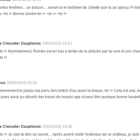
jolies fenêtres... un balcon.... serait-ce le fantôme de Juliette que tu as aperçu !!! r
.<br /> Bonne soirée<br /> <br /> <br />
e Chevalier Dauphinois
03/02/2010 19:21
br /> Normalement, Roméo est en bas à tenter de la séduire par sa voix et son chant...
br />
hos
03/02/2010 18:29
xiemement:le palais ma parru tres britich d'ou aussi la brique.<br /> Cela est vrai, p
 caves aurai pu décelé des traces du moyen age et peut être quelque bonne bouteill
e Chevalier Dauphinois
03/02/2010 19:20
br /> Je vais te dire un secret.... Après avoiré visité l'extérieur de ce château, je s