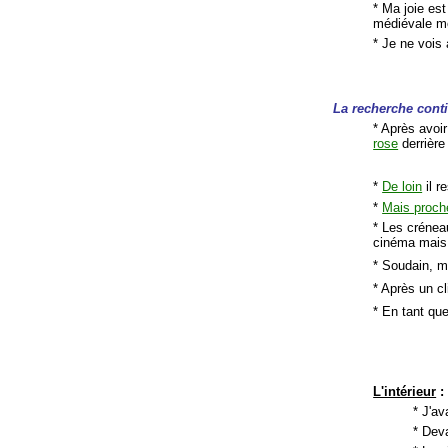
* Ma joie est
médiévale m
* Je ne vois 
La recherche cont
* Après avoir
rose
derrière
*
De loin
il r
*
Mais proch
* Les crénea
cinéma mais
* Soudain, m
* Après un c
* En tant que
L'intérieur
:
* J'av
* Deva