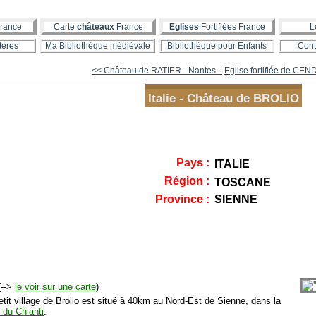
rance
Carte
châteaux
France
Eglises
Fortifiées France
L
tères
Ma Bibliothèque médiévale
Bibliothèque pour Enfants
Cont
<< Château de RATIER - Nantes...
Eglise fortifiée de CE
Italie - Château de BROLIO
Pays :
ITALIE
Région :
TOSCANE
Province :
SIENNE
-->
le voir sur une carte
)
tit village de Brolio est situé à 40km au Nord-Est de Sienne, dans la
 du Chianti
.