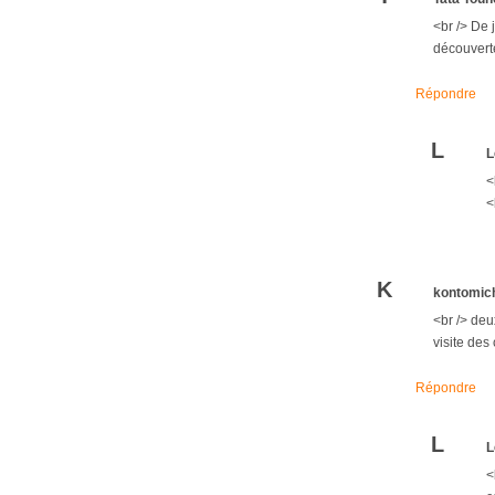
<br /> De 
découverte
Répondre
L
L
<
<
K
kontomic
<br /> deu
visite des
Répondre
L
L
<