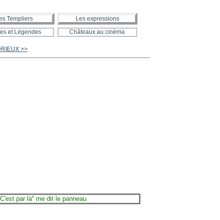
es Templiers
Les expressions
es et Légendes
Châteaux au cinéma
NDRIEUX >>