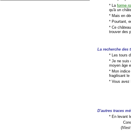
* La
forme r
qu'à un chât
* Mais en dé
* Pourtant, e
* Ce château
trouver des 
La recherche des 
* Les tours d
* Je ne suis
moyen âge et
* Mon indice
fragilisant 
* Vous avez b
D'autres traces mé
* En levant 
Conc
(
N'es