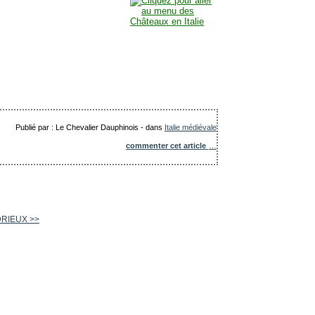
Publié par : Le Chevalier Dauphinois
-
dans
Italie médiévale
commenter cet article
…
NDRIEUX >>