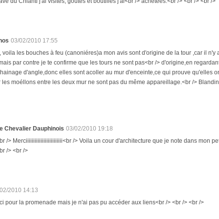
ave du Chianti j'ai visités, goûtés et boutilles j'ai<br /> achetées.<br /> <br /> <br />
hos
03/02/2010 17:55
, voila les bouches à feu (canoniéres)a mon avis sont d'origine de la tour ,car il n'
ais par contre je te confirme que les tours ne sont pas<br /> d'origine,en regardant 
hainage d'angle,donc elles sont acoller au mur d'enceinte,ce qui prouve qu'elles ont
les moéllons entre les deux mur ne sont pas du même appareillage.<br /> Blandine
e Chevalier Dauphinois
03/02/2010 19:18
br /> Merciiiiiiiiiiiiiiiiiiiiiiiii<br /> Voila un cour d'architecture que je note dans mon 
br /> <br />
/02/2010 14:13
ci pour la promenade mais je n'ai pas pu accéder aux liens<br /> <br /> <br />