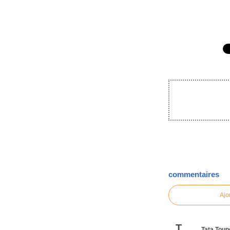
commentaires
Ajo
T
Tata Toun