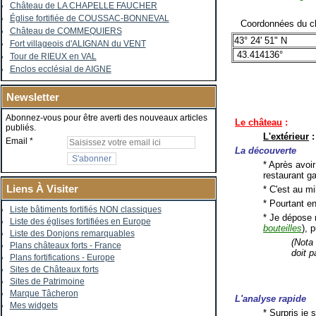
Château de LA CHAPELLE FAUCHER
Église fortifiée de COUSSAC-BONNEVAL
Coordonnées du ch
Château de COMMEQUIERS
43° 24' 51" N
Fort villageois d'ALIGNAN du VENT
43.414136°
Tour de RIEUX en VAL
Enclos ecclésial de AIGNE
Newsletter
Abonnez-vous pour être averti des nouveaux articles
Le château
:
publiés.
L'extérieur
:
Email
La découverte
* Après avoir
restaurant g
Liens À Visiter
* C'est au mi
* Pourtant en
Liste bâtiments fortifiés NON classiques
* Je dépose 
Liste des églises fortifiées en Europe
bouteilles
), p
Liste des Donjons remarquables
(Nota
Plans châteaux forts - France
doit p
Plans fortifications - Europe
Sites de Châteaux forts
Sites de Patrimoine
Marque Tâcheron
L'analyse rapide
Mes widgets
* Surpris je 