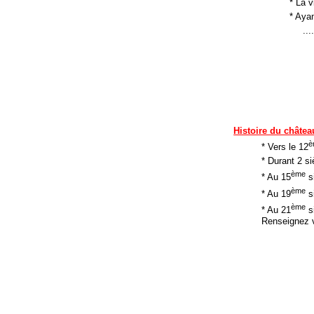
* La 
* Ayan
..
Histoire du châtea
è
* Vers le 12
* Durant 2 si
ème
* Au 15
si
ème
* Au 19
si
ème
* Au 21
si
Renseignez v