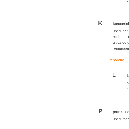
c
K
kontomic
<br /> bon
moéllons,m
a pas de c
remarquer 
Répondre
L
L
<
<
P
philae
03
<br /> mer