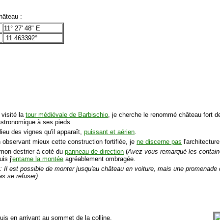
âteau :
11° 27' 48" E
11.463392°
 visité la
tour médiévale de Barbischio
, je cherche le renommé château fort de
astronomique à ses pieds.
lieu des vignes qu'il apparaît,
puissant et aérien
.
 observant mieux cette construction fortifiée, je
ne discerne pas
l'architecture
mon destrier à coté du
panneau de direction
(
Avez vous remarqué les containe
uis j'
entame la montée
agréablement ombragée.
 : Il est possible de monter jusqu'au château en voiture, mais une promenade 
as se refuser)
.
suis en arrivant au sommet de la colline.