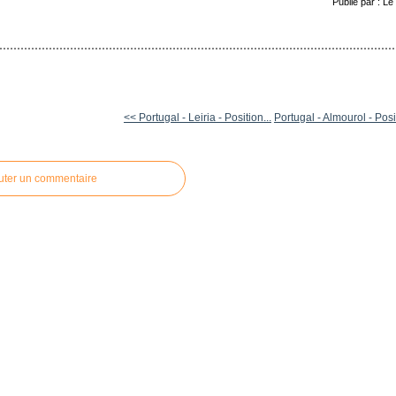
Publié par : L
<< Portugal - Leiria - Position...
Portugal - Almourol - Posit
uter un commentaire