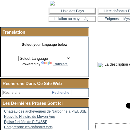
Liste des Pays
Liste
châteaux F
Initiation au moyen âge
Enigmes et Mys
Translation
Select your language below
La description
Powered by
Translate
Recherche Dans Ce Site Web
Les Dernières Proses Sont Ici
Château des archevêques de Narbonne à PIEUSSE
Nouvelle Histoire du Moyen Âge
Église fortifiée de PIEUSSE
Comprendre les châteaux forts