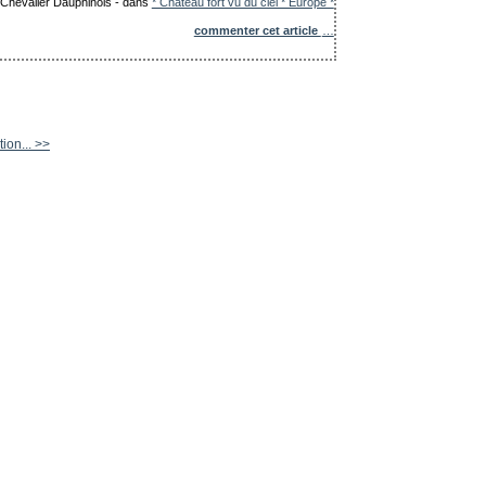
e Chevalier Dauphinois
-
dans
* Château fort vu du ciel * Europe *
commenter cet article
…
ion... >>