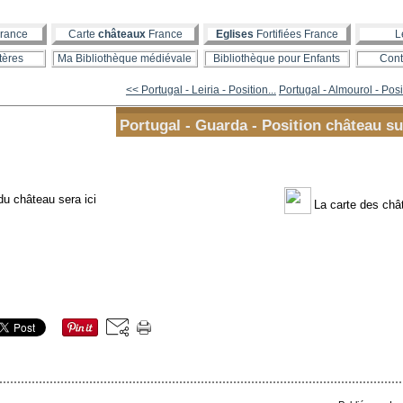
rance
Carte
châteaux
France
Eglises
Fortifiées France
L
tères
Ma Bibliothèque médiévale
Bibliothèque pour Enfants
Cont
<< Portugal - Leiria - Position...
Portugal - Almourol - Posit
Portugal - Guarda - Position château su
 du château sera ici
La carte des ch