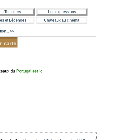
es Templiers
Les expressions
es et Légendes
Châteaux au cinéma
ion... >>
r carte
âteaux du
Portugal est ici