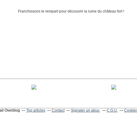
tail Overblog
Top articles
Contact
Signaler un abus
C.G.U.
Cookies