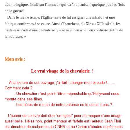
déontologique, fondé sur l'honneur, qui va "humaniser" quelque peu les "lois
de la guerre".
Dans le même temps, l'Église tente de lui assigner une mission et une
éthique conformes à sa cause. Ainsi s'ébauchent, du XIe au XIIIe siècle, les
traits essentiels d'une chevalerie qui se mue peu à peu en confrérie d'élite de
la noblesse.
»
Mon avis :
Le vrai visage de la chevalerie !
A la lecture de cet ouvrage, j'ai failli changer mon pseudo !.......
Comment cela ?
- Un chevalier n'est point l'être irréprochable qu'Hollywood nous
montre dans ses films.
-
Les héros de roman de notre enfance ne le serait il pas ?
L'auteur de ce livre doit être "un rigolo" pour se moquer d'une image
aussi belle. Hélas non, point menteur et farfelu est l'auteur. Jean Flori
est directeur de recherche au CNRS et au Centre d'études supérieures