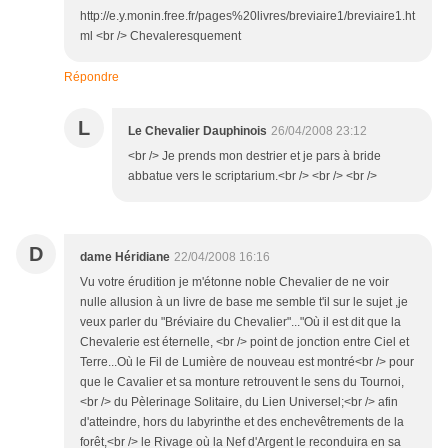
http://e.y.monin.free.fr/pages%20livres/breviaire1/breviaire1.ht
ml <br /> Chevaleresquement
Répondre
L
Le Chevalier Dauphinois
26/04/2008 23:12
<br /> Je prends mon destrier et je pars à bride
abbatue vers le scriptarium.<br /> <br /> <br />
D
dame Héridiane
22/04/2008 16:16
Vu votre érudition je m'étonne noble Chevalier de ne voir
nulle allusion à un livre de base me semble t'il sur le sujet ,je
veux parler du "Bréviaire du Chevalier"..."Où il est dit que la
Chevalerie est éternelle, <br /> point de jonction entre Ciel et
Terre...Où le Fil de Lumière de nouveau est montré<br /> pour
que le Cavalier et sa monture retrouvent le sens du Tournoi,
<br /> du Pèlerinage Solitaire, du Lien Universel;<br /> afin
d'atteindre, hors du labyrinthe et des enchevêtrements de la
forêt,<br /> le Rivage où la Nef d'Argent le reconduira en sa