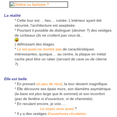
La réalité
* Cette tour est....
heu
.... ruinée. L'intérieur ayant été
sécurisé, l'architecture est aseptisée.
* Pourtant il possible de distinguer (
deviner ?
) des vestiges
de corbeaux (
ils ne crottent pas ceux-là...
) définissant des étages.
*
Le sol aussi ne montre pas
de caractéristiques
intéressantes, quoique.... au centre, la plaque en métal
cache peut être un ratier (
servant de cave ou de citerne
?
).
Elle est belle
* En prenant
un peu de recul
, la tour devient magnifique.
* Elle découvre ses épais murs, son diamètre asymétrique
(
la base est plus large que le sommet
) et son inconfort
(
pas de fenêtre ni d'ouverture, ni de cheminée
).
* En reculant encore, je vois.....
Le voyez vous aussi
?
* Il y a des vestiges
d'ouvertures circulaires
.