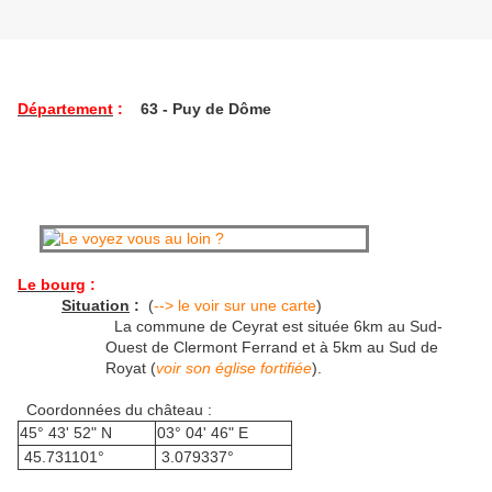
Département
:
63
- Puy de Dôme
Le bourg
:
Situation
:
(
--> le voir sur une carte
)
La commune de Ceyrat est située 6km au Sud-
Ouest de Clermont Ferrand et à 5km au Sud de
Royat (
voir son église fortifiée
).
Coordonnées du château :
45° 43' 52" N
03° 04' 46" E
45.731101°
3.079337°