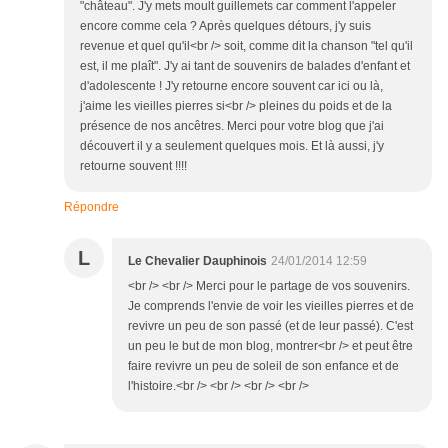
"château". J'y mets moult guillemets car comment l'appeler
encore comme cela ? Après quelques détours, j'y suis
revenue et quel qu'il<br /> soit, comme dit la chanson "tel qu'il
est, il me plaît". J'y ai tant de souvenirs de balades d'enfant et
d'adolescente ! J'y retourne encore souvent car ici ou là,
j'aime les vieilles pierres si<br /> pleines du poids et de la
présence de nos ancêtres. Merci pour votre blog que j'ai
découvert il y a seulement quelques mois. Et là aussi, j'y
retourne souvent !!!!
Répondre
L
Le Chevalier Dauphinois
24/01/2014 12:59
<br /> <br /> Merci pour le partage de vos souvenirs.
Je comprends l'envie de voir les vieilles pierres et de
revivre un peu de son passé (et de leur passé). C'est
un peu le but de mon blog, montrer<br /> et peut être
faire revivre un peu de soleil de son enfance et de
l'histoire.<br /> <br /> <br /> <br />