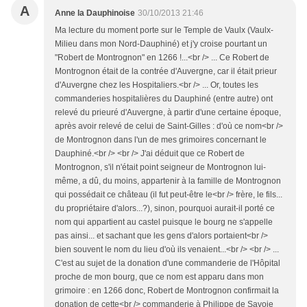
A
Anne la Dauphinoise
30/10/2013 21:46
Ma lecture du moment porte sur le Temple de Vaulx (Vaulx-
Milieu dans mon Nord-Dauphiné) et j'y croise pourtant un
"Robert de Montrognon" en 1266 !...<br /> ... Ce Robert de
Montrognon était de la contrée d'Auvergne, car il était prieur
d'Auvergne chez les Hospitaliers.<br /> ... Or, toutes les
commanderies hospitalières du Dauphiné (entre autre) ont
relevé du prieuré d'Auvergne, à partir d'une certaine époque,
après avoir relevé de celui de Saint-Gilles : d'où ce nom<br />
de Montrognon dans l'un de mes grimoires concernant le
Dauphiné.<br /> <br /> J'ai déduit que ce Robert de
Montrognon, s'il n'était point seigneur de Montrognon lui-
même, a dû, du moins, appartenir à la famille de Montrognon
qui possédait ce château (il fut peut-être le<br /> frère, le fils...
du propriétaire d'alors...?), sinon, pourquoi aurait-il porté ce
nom qui appartient au castel puisque le bourg ne s'appelle
pas ainsi... et sachant que les gens d'alors portaient<br />
bien souvent le nom du lieu d'où ils venaient...<br /> <br /> ...
C'est au sujet de la donation d'une commanderie de l'Hôpital
proche de mon bourg, que ce nom est apparu dans mon
grimoire : en 1266 donc, Robert de Montrognon confirmait la
donation de cette<br /> commanderie à Philippe de Savoie