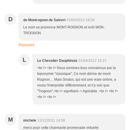
D
de Montrognon de Salvert
01/04/2012 18:04
Le nom sa prononce MONT-ROGNON et noN MON-
TROGNON
Répondre
L
Le Chevalier Dauphinois
01/04/2012 18:37
<br /> <br /> Nous sommes tous convaincus par la
toponymie "classique". Ce nom dérive de mont
Rognon.... Mais Siratus, qui est une vraie sirène, a
voulu l'interpréter différemment, et n'y voir que
"Trognon",<br /> signifiant--> Agréable. <br /> <br />
<br /> <br />
M
michele
12/12/2011 14:58
merci pour cette charmante promenade virtuelle