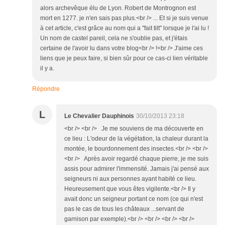
alors archevêque élu de Lyon. Robert de Montrognon est
mort en 1277. je n'en sais pas plus.<br /> ... Et si je suis venue
à cet article, c'est grâce au nom qui a "fait tilt" lorsque je l'ai lu !
Un nom de castel pareil, cela ne s'oublie pas, et j'étais
certaine de l'avoir lu dans votre blog<br /> !<br /> J'aime ces
liens que je peux faire, si bien sûr pour ce cas-ci lien véritable
il y a.
Répondre
L
Le Chevalier Dauphinois
30/10/2013 23:18
<br /> <br /> Je me souviens de ma découverte en
ce lieu : L'odeur de la végétation, la chaleur durant la
montée, le bourdonnement des insectes.<br /> <br />
<br /> Après avoir regardé chaque pierre, je me suis
assis pour admirer l'immensité. Jamais j'ai pensé aux
seigneurs ni aux personnes ayant habité ce lieu.
Heureusement que vous êtes vigilente.<br /> Il y
avait donc un seigneur portant ce nom (ce qui n'est
pas le cas de tous les châteaux ...servant de
garnison par exemple).<br /> <br /> <br /> <br />