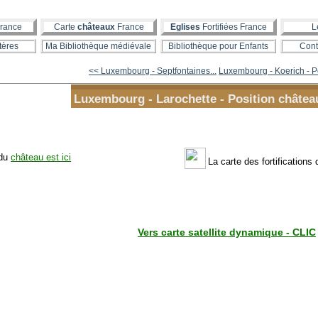
rance
Carte
châteaux
France
Eglises
Fortifiées France
L
tères
Ma Bibliothèque médiévale
Bibliothèque pour Enfants
Cont
<< Luxembourg - Septfontaines...
Luxembourg - Koerich - Po
Luxembourg - Larochette - Position châtea
 du
château est ici
La carte des fortifications
Vers carte satellite dynamique - CLIC