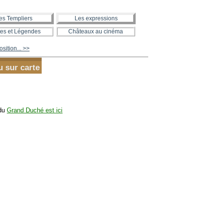
es Templiers
Les expressions
es et Légendes
Châteaux au cinéma
sition... >>
u sur carte
 du
Grand Duché est ici