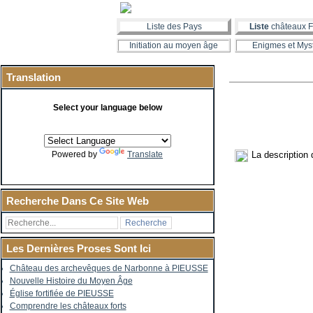
Liste des Pays
Liste
châteaux F
Initiation au moyen âge
Enigmes et Mys
Translation
Select your language below
La description
Powered by
Translate
Recherche Dans Ce Site Web
Les Dernières Proses Sont Ici
Château des archevêques de Narbonne à PIEUSSE
Nouvelle Histoire du Moyen Âge
Église fortifiée de PIEUSSE
Comprendre les châteaux forts