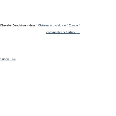
e Chevalier Dauphinois
-
dans
* Château fort vu du ciel * Europe *
commenter cet article
…
sition... >>