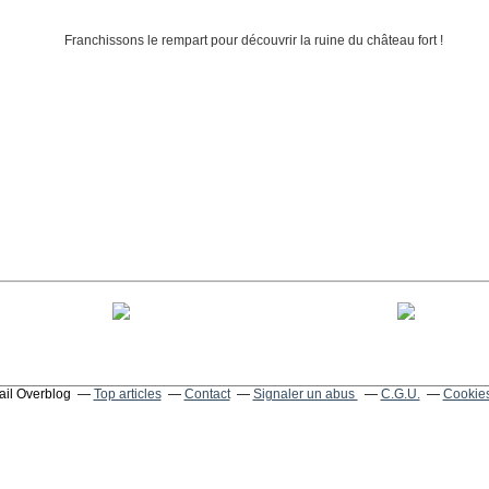
tail Overblog
Top articles
Contact
Signaler un abus
C.G.U.
Cookies