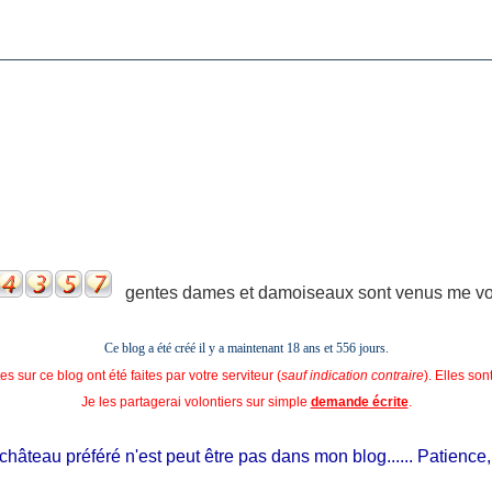
gentes dames et damoiseaux sont venus me voir
Ce blog a été créé il y a maintenant 18 ans et
556 jours.
s sur ce blog ont été faites par votre serviteur (
sauf indication contraire
). Elles so
Je les partagerai volontiers sur simple
demande écrite
.
âteau préféré n'est peut être pas dans mon blog...... Patience, il e