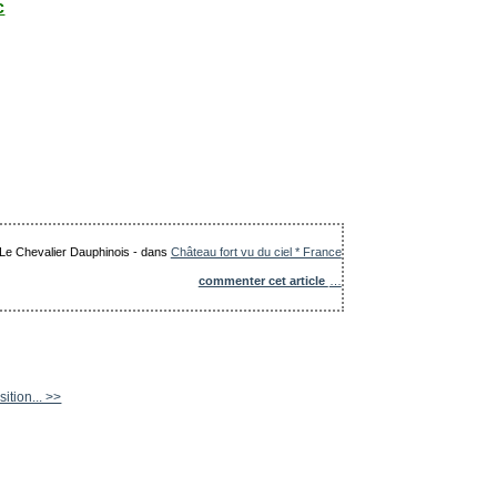
c
: Le Chevalier Dauphinois
-
dans
Château fort vu du ciel * France
commenter cet article
…
ition... >>