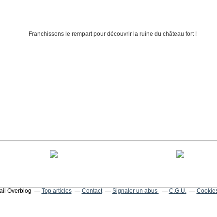
tail Overblog
Top articles
Contact
Signaler un abus
C.G.U.
Cookies