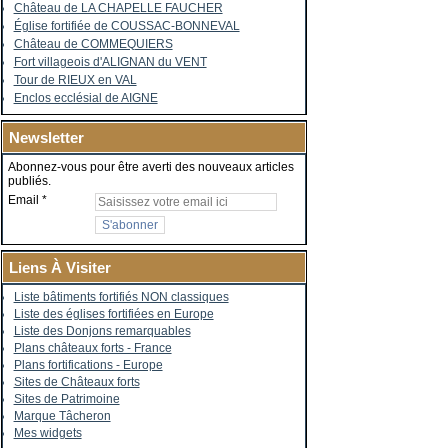
Château de LA CHAPELLE FAUCHER
Église fortifiée de COUSSAC-BONNEVAL
Château de COMMEQUIERS
Fort villageois d'ALIGNAN du VENT
Tour de RIEUX en VAL
Enclos ecclésial de AIGNE
Newsletter
Abonnez-vous pour être averti des nouveaux articles
publiés.
Email
Liens À Visiter
Liste bâtiments fortifiés NON classiques
Liste des églises fortifiées en Europe
Liste des Donjons remarquables
Plans châteaux forts - France
Plans fortifications - Europe
Sites de Châteaux forts
Sites de Patrimoine
Marque Tâcheron
Mes widgets