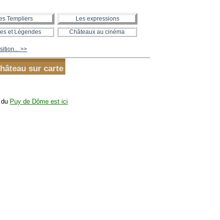
es Templiers
Les expressions
es et Légendes
Châteaux au cinéma
ition... >>
hâteau sur carte
x du
Puy de Dôme est ici