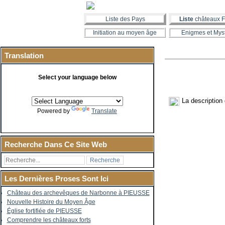
Liste des Pays
Liste
châteaux F
Initiation au moyen âge
Enigmes et Mys
Translation
Select your language below
La description
Powered by
Translate
Recherche Dans Ce Site Web
Les Dernières Proses Sont Ici
Château des archevêques de Narbonne à PIEUSSE
Nouvelle Histoire du Moyen Âge
Église fortifiée de PIEUSSE
Comprendre les châteaux forts