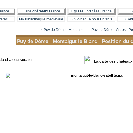
rance
Carte
châteaux
France
Eglises
Fortifiées France
L
tères
Ma Bibliothèque médiévale
Bibliothèque pour Enfants
Cont
<< Puy de Dôme - Montmorin -...
Puy de Dôme - Ardes - Pos
Puy de Dôme - Montaigut le Blanc - Position du c
 du château sera ici
La carte des château