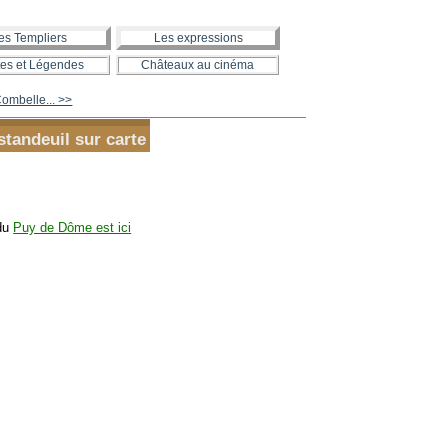
es Templiers
Les expressions
es et Légendes
Châteaux au cinéma
ombelle... >>
tandeuil sur carte
 du
Puy de Dôme est ici