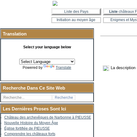
Liste des Pays
Liste
châteaux F
Initiation au moyen âge
Enigmes et Mys
Translation
Select your language below
La description
Powered by
Translate
Recherche Dans Ce Site Web
Les Dernières Proses Sont Ici
Château des archevêques de Narbonne à PIEUSSE
Nouvelle Histoire du Moyen Âge
Église fortifiée de PIEUSSE
Comprendre les châteaux forts