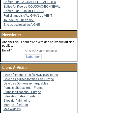
Château de LA CHAPELLE FAUCHER
Église fortifiée de COUSSAC-BONNEVAL
Château de COMMEQUIERS
Fort villageois d'ALIGNAN du VENT
Tour de RIEUX en VAL
Enclos ecclésial de AIGNE
Newsletter
Abonnez-vous pour être averti des nouveaux articles
publiés.
Email
Liens À Visiter
Liste bâtiments fortifiés NON classiques
Liste des églises fortifiées en Europe
Liste des Donjons remarquables
Plans châteaux forts - France
Plans fortifications - Europe
Sites de Châteaux forts
Sites de Patrimoine
Marque Tâcheron
Mes widgets