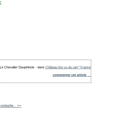
c
: Le Chevalier Dauphinois
-
dans
Château fort vu du ciel * France
commenter cet article
…
ombelle... >>