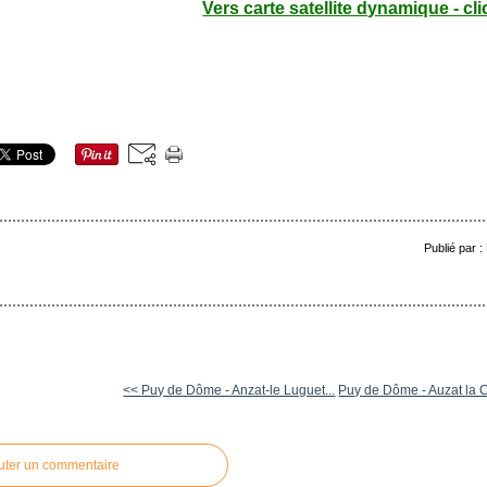
Vers carte satellite dynamique - cli
Publié par 
<< Puy de Dôme - Anzat-le Luguet...
Puy de Dôme - Auzat la C
uter un commentaire