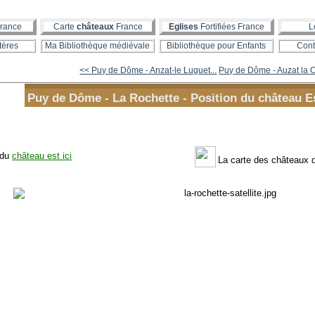
rance
Carte
châteaux
France
Eglises
Fortifiées France
L
tères
Ma Bibliothèque médiévale
Bibliothèque pour Enfants
Cont
<< Puy de Dôme - Anzat-le Luguet...
Puy de Dôme - Auzat la C
Puy de Dôme - La Rochette - Position du château Es
 du
château est ici
La carte des châteaux