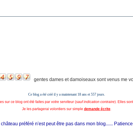
gentes dames et damoiseaux sont venus me voir
Ce blog a été créé il y a maintenant 18 ans et
557 jours.
s sur ce blog ont été faites par votre serviteur (
sauf indication contraire
). Elles so
Je les partagerai volontiers sur simple
demande écrite
.
âteau préféré n'est peut être pas dans mon blog...... Patience, il e