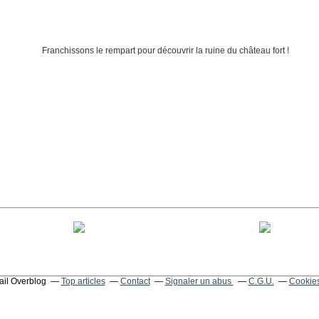
tail Overblog
Top articles
Contact
Signaler un abus
C.G.U.
Cookies